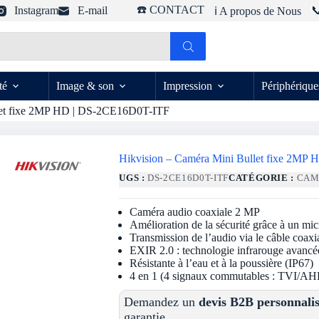
☎️ CONTACT
Instagram
E-mail

ℹ️ A propos de Nous
té
Image & son
Impression
Périphérique
let fixe 2MP HD | DS-2CE16D0T-ITF
Hikvision – Caméra Mini Bullet fixe 2M
UGS :
DS-2CE16D0T-ITF
CATÉGORIE :
CAM
Caméra audio coaxiale 2 MP
Amélioration de la sécurité grâce à un mi
Transmission de l’audio via le câble coaxi
EXIR 2.0 : technologie infrarouge avancé
Résistante à l’eau et à la poussière (IP67)
4 en 1 (4 signaux commutables : TVI/
Demandez un
devis B2B personnali
garantie