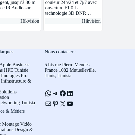
igent, jusqu’à 30 m
couleur 24h/24 et 7j/7 avec
nce IR Audio sur
ouverture F1.0 La
technologie 3D DNR…
Hikvision
Hikvision
Marques
Nous contacter :
Apple Business
5 bis rue Pierre Mendès
ns HPE Tunisie
France 1082 Mutuelleville,
chnologies Pro
Tunis, Tunisia
Infrastructure &
WhatsApp
Telegram
Facebook
LinkedIn
olutions
ssion
E-mail
Pinterest
X
YouTube
etworking Tunisia
ce & Métiers
r Montage Vidéo
rations Design &
sme