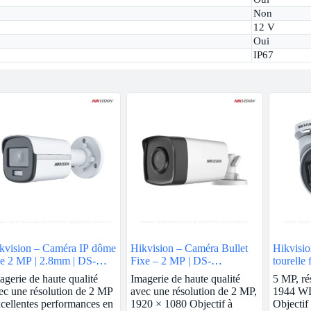
Non
12 V
Oui
IP67
kvision – Caméra IP dôme
Hikvision – Caméra Bullet
Hikvisio
xe 2 MP | 2.8mm | DS-
Fixe – 2 MP | DS-
tourelle 
D1123G0E-I
2CE17D0T-IT3F
DS-76H
agerie de haute qualité
Imagerie de haute qualité
5 MP, ré
ec une résolution de 2 MP
avec une résolution de 2 MP,
1944 W
cellentes performances en
1920 × 1080 Objectif à
Objectif