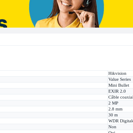
Hikvision
Value Series
Mini Bullet
EXIR 2.0
Câble coaxia
2 MP
2.8 mm
30 m
WDR Digital
Non
Oui