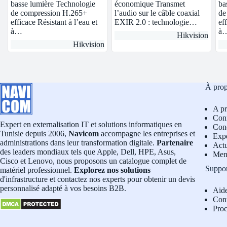
basse lumière Technologie
économique Transmet
ba
de compression H.265+
l’audio sur le câble coaxial
de
efficace Résistant à l’eau et
EXIR 2.0 : technologie…
ef
à…
à
Hikvision
Hikvision
À pro
A p
Conf
Expert en externalisation IT et solutions informatiques en
Cond
Tunisie depuis 2006,
Navicom
accompagne les entreprises et
Exp
administrations dans leur transformation digitale.
Partenaire
Actu
des leaders mondiaux tels que Apple, Dell, HPE, Asus,
Men
Cisco et Lenovo, nous proposons un catalogue complet de
Suppo
matériel professionnel.
Explorez nos solutions
d'infrastructure et contactez nos experts pour obtenir un devis
personnalisé adapté à vos besoins B2B.
Aid
Con
Pro