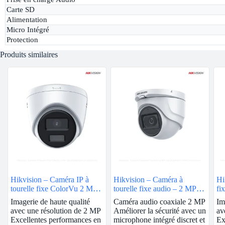
Carte SD
Alimentation
Micro Intégré
Protection
Produits similaires
Hikvision – Caméra IP à
Hikvision – Caméra à
Hi
tourelle fixe ColorVu 2 MP |
tourelle fixe audio – 2 MP |
fi
2.8mm | DS-2CD1327G0-L
DS-2CE76D0T-ITMFS
2C
Imagerie de haute qualité
Caméra audio coaxiale 2 MP
Im
avec une résolution de 2 MP
Améliorer la sécurité avec un
av
Excellentes performances en
microphone intégré discret et
Ex