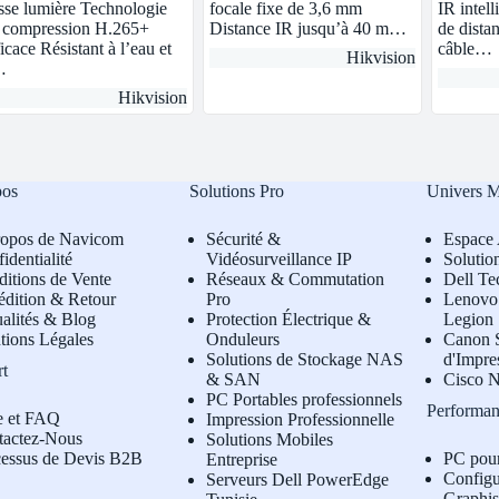
sse lumière Technologie
focale fixe de 3,6 mm
IR intell
 compression H.265+
Distance IR jusqu’à 40 m…
de dista
ficace Résistant à l’eau et
câble…
Hikvision
…
Hikvision
pos
Solutions Pro
Univers 
ropos de Navicom
Sécurité &
Espace 
identialité
Vidéosurveillance IP
Solutio
itions de Vente
Réseaux & Commutation
Dell Te
édition & Retour
Pro
L
enovo 
alités & Blog
Protection Électrique &
Legion
tions Légales
Onduleurs
Canon S
Solutions de Stockage NAS
d'Impre
rt
& SAN
Cisco N
PC Portables professionnels
Performan
e et FAQ
Impression Professionnelle
tactez-Nous
Solutions Mobiles
cessus de Devis B2B
PC pou
Entreprise
Configu
Serveurs Dell PowerEdge
Graphi