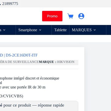
 21899775
Promo
Panier
d’achat
s
Smartphone
Tablette
MARQUES
P HD | DS-2CE16D0T-ITF
ÉRA DE SURVEILLANCE
MARQUE :
HIKVISION
crophone intégré discret et économique
al
e avec une portée IR de 30 m
AHD/CVI/CVBS)
sé
pour ce produit — réponse rapide