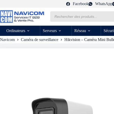
Passer
Facebook
WhatsApp
au
contenu
Recherche
de
produits
Ordinateurs
Serveurs
Réseau
Sécuri
Navicom
Caméra de surveillance
Hikvision – Caméra Mini Bul