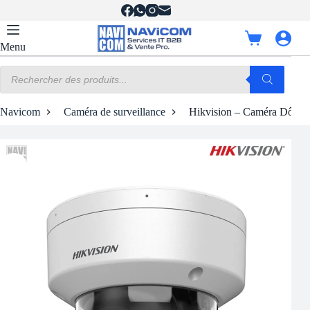
Passer
au
contenu
Panier
Menu
d’achat
Recherche
de
produits
Navicom
Caméra de surveillance
Hikvision – Caméra Dôme