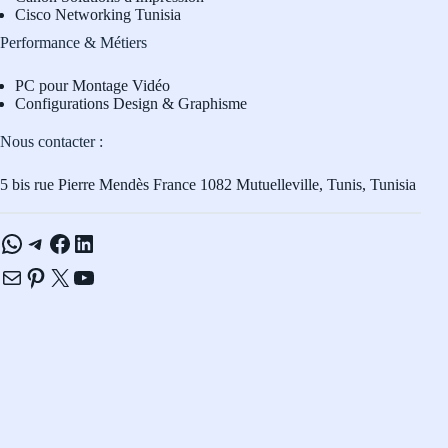
Cisco Networking Tunisia
Performance & Métiers
PC pour Montage Vidéo
Configurations Design & Graphisme
Nous contacter :
5 bis rue Pierre Mendès France 1082 Mutuelleville, Tunis, Tunisia
WhatsApp
Telegram
Facebook
LinkedIn
E-mail
Pinterest
X
YouTube