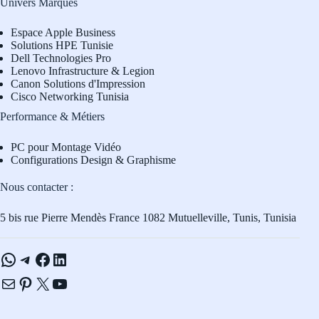
Univers Marques
Espace Apple Business
Solutions HPE Tunisie
Dell Technologies Pro
L
enovo Infrastructure & Legion
Canon Solutions d'Impression
Cisco Networking Tunisia
Performance & Métiers
PC pour Montage Vidéo
Configurations Design & Graphisme
Nous contacter :
5 bis rue Pierre Mendès France 1082 Mutuelleville, Tunis, Tunisia
WhatsApp
Telegram
Facebook
LinkedIn
E-mail
Pinterest
X
YouTube