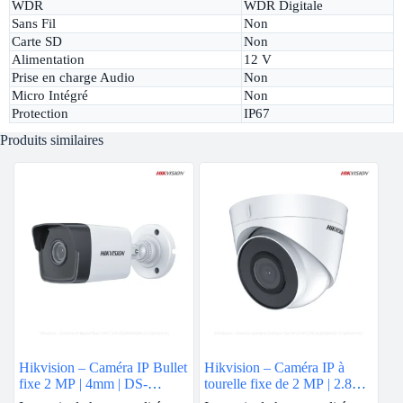
WDR
WDR Digitale
Sans Fil
Non
Carte SD
Non
Alimentation
12 V
Prise en charge Audio
Non
Micro Intégré
Non
Protection
IP67
Produits similaires
Hikvision – Caméra IP Bullet
Hikvision – Caméra IP à
fixe 2 MP | 4mm | DS-
tourelle fixe de 2 MP | 2.8mm
2CD1023G0E-I
| DS-2CD1323G0-I