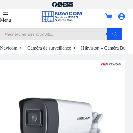
Passer
au
contenu
Panier
Menu
d’achat
Recherche
de
produits
Navicom
Caméra de surveillance
Hikvision – Caméra Bulle