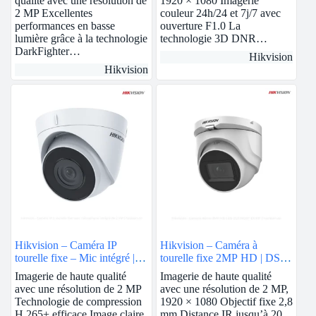
qualité avec une résolution de
1920 × 1080 Imagerie
2 MP Excellentes
couleur 24h/24 et 7j/7 avec
performances en basse
ouverture F1.0 La
lumière grâce à la technologie
technologie 3D DNR…
DarkFighter…
Hikvision
Hikvision
Hikvision – Caméra IP
Hikvision – Caméra à
tourelle fixe – Mic intégré | 2
tourelle fixe 2MP HD | DS-
MP | 2.8mm | DS-
2CE76D0T-EXIMF
Imagerie de haute qualité
Imagerie de haute qualité
2CD1323G0-IUF
avec une résolution de 2 MP
avec une résolution de 2 MP,
Technologie de compression
1920 × 1080 Objectif fixe 2,8
H.265+ efficace Image claire
mm Distance IR jusqu’à 20