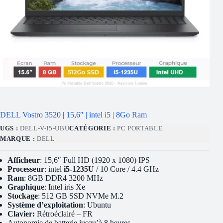
DELL Vostro 3520 | 15,6″ | intel i5 | 8Go Ram
UGS :
DELL-V-I5-UBU
CATÉGORIE :
PC PORTABLE
MARQUE :
DELL
Afficheur
: 15,6″ Full HD (1920 x 1080) IPS
Processeur
: intel
i5-1235U
/ 10 Core / 4.4 GHz
Ram
: 8GB DDR4 3200 MHz
Graphique
: Intel iris Xe
Stockage
: 512 GB SSD NVMe M.2
Système d’exploitation
: Ubuntu
Clavier:
Rétroéclairé – FR
Autonomie de batterie jusqu’à 8 heures