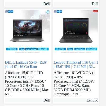
Dell
Dell
DELL Latitude 5540 | 15,6″
Lenovo ThinkPad T16 Gen 1
| intel i7 | 16 Go Ram
| 15.6″ IPS | i7-1270P | 32
GB Ram | intel Iris Xe | 512
Afficheur: 15,6″ Full HD
Afficheur: 16″ WUXGA (1
GB SSD
(1920 x 1080) IPS
920 x 1 200) – IPS
Processeur: intel i7-1355U/
Processeur: intel i7-1270P /
10 Core / 5 GHz Ram: 16
12 Core / 4.8GHz Ram:
GB DDR4 3200 MHz ( Max
32GB DDR4 3200 MHz
64…
Graphique: Intel…
Dell
Lenovo