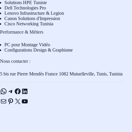
Solutions HPE Tunisie
Dell Technologies Pro
L
enovo Infrastructure & Legion
Canon Solutions d'Impression
Cisco Networking Tunisia
Performance & Métiers
PC pour Montage Vidéo
Configurations Design & Graphisme
Nous contacter :
5 bis rue Pierre Mendès France 1082 Mutuelleville, Tunis, Tunisia
WhatsApp
Telegram
Facebook
LinkedIn
E-mail
Pinterest
X
YouTube