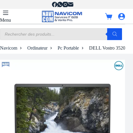
Passer
au
contenu
Panier
Menu
d’achat
Recherche
de
produits
Navicom
Ordinateur
Pc Portable
DELL Vostro 3520 | 15,