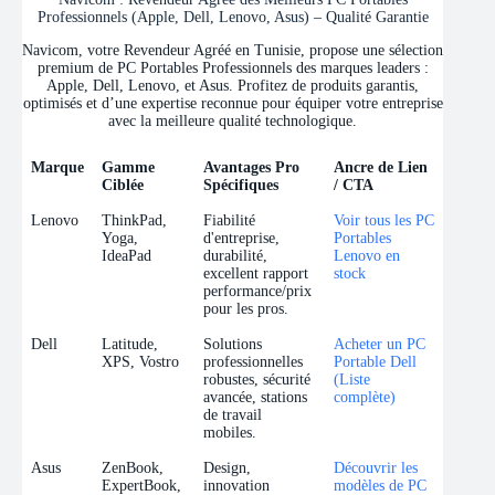
Professionnels (Apple, Dell, Lenovo, Asus) – Qualité Garantie
Navicom, votre Revendeur Agréé en Tunisie, propose une sélection
premium de PC Portables Professionnels des marques leaders :
Apple, Dell, Lenovo, et Asus. Profitez de produits garantis,
optimisés et d’une expertise reconnue pour équiper votre entreprise
avec la meilleure qualité technologique.
Marque
Gamme
Avantages Pro
Ancre de Lien
Ciblée
Spécifiques
/ CTA
Marque
Gamme
Avantages Pro
Ancre de Lien
Lenovo
ThinkPad,
Fiabilité
Voir tous les PC
Ciblée
Spécifiques
/ CTA
Yoga,
d'entreprise,
Portables
IdeaPad
durabilité,
Lenovo en
excellent rapport
stock
performance/prix
pour les pros.
Dell
Latitude,
Solutions
Acheter un PC
XPS, Vostro
professionnelles
Portable Dell
robustes, sécurité
(Liste
avancée, stations
complète)
de travail
mobiles.
Asus
ZenBook,
Design,
Découvrir les
ExpertBook,
innovation
modèles de PC