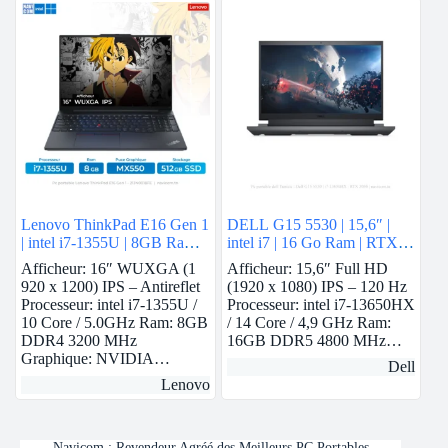
Lenovo ThinkPad E16 Gen 1
DELL G15 5530 | 15,6″ |
| intel i7-1355U | 8GB Ram |
intel i7 | 16 Go Ram | RTX
Nvidia MX550 | 512GB
3050
Afficheur: 16″ WUXGA (1
Afficheur: 15,6″ Full HD
SSD
920 x 1200) IPS – Antireflet
(1920 x 1080) IPS – 120 Hz
Processeur: intel i7-1355U /
Processeur: intel i7-13650HX
10 Core / 5.0GHz Ram: 8GB
/ 14 Core / 4,9 GHz Ram:
DDR4 3200 MHz
16GB DDR5 4800 MHz…
Graphique: NVIDIA…
Dell
Lenovo
Navicom : Revendeur Agréé des Meilleurs PC Portables