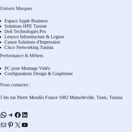
Univers Marques
Espace Apple Business
Solutions HPE Tunisie
Dell Technologies Pro
L
enovo Infrastructure & Legion
Canon Solutions d'Impression
Cisco Networking Tunisia
Performance & Métiers
PC pour Montage Vidéo
Configurations Design & Graphisme
Nous contacter :
5 bis rue Pierre Mendès France 1082 Mutuelleville, Tunis, Tunisia
WhatsApp
Telegram
Facebook
LinkedIn
E-mail
Pinterest
X
YouTube