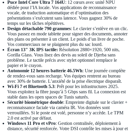
Puce Intel Core Ultra 7 164U
: 12 cœurs avec unité NPU
dédiée pour l’IA locale. Vos applications de reconnaissance
vocale, de traduction automatique et d’optimisation des
présentations s’exécutent sans latence. Vous gagnez 30% de
temps sur les tâches répétitives.
Design détachable 790 grammes
: Le clavier s’enlève en un clic.
Vous passez en mode tablette pour signer des documents, annoter
des plans ou présenter à un client. Le poids d’un livre de poche.
Vos commerciaux ne se plaignent plus du sac lourd.
Écran 13″ 3K IPS tactile:
Résolution 2880×1920, 500 nits,
Gorilla Glass. Vous lisez des devis au soleil de Djerba sans
problème. Le tactile précis avec stylet optionnel remplace le
papier et le crayon.
Autonomie 12 heures batterie 46.5Wh
: Une journée complète
de rendez-vous sans recharge. Vos équipes rentrent au bureau
avec 30% de batterie. L’anxiété de la prise électrique disparaît.
Wi-Fi 7 et Bluetooth 5.3
: Prêt pour les infrastructures 2025.
Vous exploitez la fibre jusqu’à 5 Gbps sans fil. La connexion est
stable dans les open spaces de Tunis saturés.
Sécurité biométrique double
: Empreinte digitale sur le clavier +
reconnaissance faciale via caméra IR. Vos données sont
verrouillées. Si le poste est volé, personne n’y accède. Le TPM
2.0 est activé par défaut.
Windows 11 Pro et vPro
: Gestion centralisée, déploiement à
distance, sécurité renforcée. Votre DSI contrôle les mises à jour et