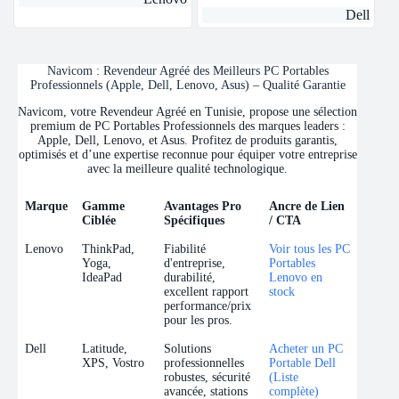
Dell
Navicom : Revendeur Agréé des Meilleurs PC Portables
Professionnels (Apple, Dell, Lenovo, Asus) – Qualité Garantie
Navicom, votre Revendeur Agréé en Tunisie, propose une sélection
premium de PC Portables Professionnels des marques leaders :
Apple, Dell, Lenovo, et Asus. Profitez de produits garantis,
optimisés et d’une expertise reconnue pour équiper votre entreprise
avec la meilleure qualité technologique.
Marque
Gamme
Avantages Pro
Ancre de Lien
Ciblée
Spécifiques
/ CTA
Marque
Gamme
Avantages Pro
Ancre de Lien
Lenovo
ThinkPad,
Fiabilité
Voir tous les PC
Ciblée
Spécifiques
/ CTA
Yoga,
d'entreprise,
Portables
IdeaPad
durabilité,
Lenovo en
excellent rapport
stock
performance/prix
pour les pros.
Dell
Latitude,
Solutions
Acheter un PC
XPS, Vostro
professionnelles
Portable Dell
robustes, sécurité
(Liste
avancée, stations
complète)