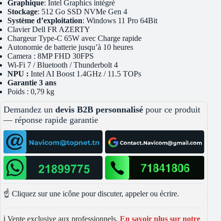
Graphique
: Intel Graphics intégré
Stockage
: 512 Go SSD NVMe Gen 4
Système d’exploitation
: Windows 11 Pro 64Bit
Clavier Dell FR AZERTY
Chargeur Type-C 65W avec Charge rapide
Autonomie de batterie jusqu’à 10 heures
Camera : 8MP FHD 30FPS
Wi-Fi 7 / Bluetooth / Thunderbolt 4
NPU :
Intel AI Boost 1.4GHz / 11.5 TOPs
Garantie 3 ans
Poids : 0,79 kg
Demandez un
devis B2B personnalisé
pour ce produit
— réponse rapide garantie
☝️ Cliquez sur une icône pour discuter, appeler ou écrire.
ℹ️ Vente exclusive aux professionnels.
En savoir plus sur notre