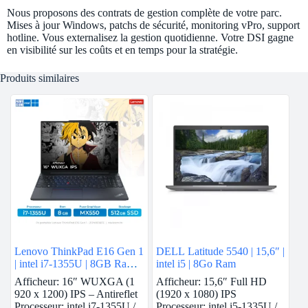
Nous proposons des contrats de gestion complète de votre parc.
Mises à jour Windows, patchs de sécurité, monitoring vPro, support
hotline. Vous externalisez la gestion quotidienne. Votre DSI gagne
en visibilité sur les coûts et en temps pour la stratégie.
Produits similaires
Lenovo ThinkPad E16 Gen 1
DELL Latitude 5540 | 15,6″ |
| intel i7-1355U | 8GB Ram |
intel i5 | 8Go Ram
Nvidia MX550 | 512GB
Afficheur: 16″ WUXGA (1
Afficheur: 15,6″ Full HD
SSD
920 x 1200) IPS – Antireflet
(1920 x 1080) IPS
Processeur: intel i7-1355U /
Processeur: intel i5-1335U /