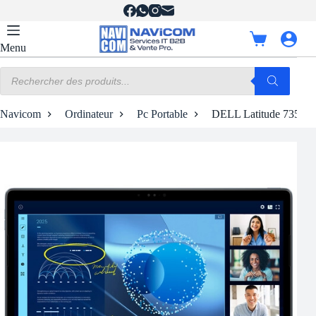
Passer
au
contenu
Panier
Menu
d’achat
Recherche
de
produits
Navicom
Ordinateur
Pc Portable
DELL Latitude 7350 Det