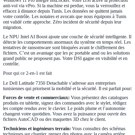
Windows 11 Pro intègre BitLocker. Votre DSI active la protection
anti-vol via vPro. Si la machine est perdue, vous la verrouillez et
effacez à distance depuis Tunis. Les données ne quittent jamais
votre contrôle. Les notaires et avocats que nous équipons à Tunis
ont validé cette approche. Zéro incident de sécurité depuis leur
migration.
Le NPU Intel AI Boost ajoute une couche de sécurité intelligente. Il
détecte les comportements anormaux du système en temps réel. Les
tentatives de ransomware sont bloquées avant le chiffrement des
fichiers. C’est un avantage que les pc portable amd ou les solutions
grand public ne proposent pas. Votre DSI gagne en visibilité et en
contrôle.
Pour qui ce 2-en-1 est fait
Le Dell Latitude 7350 Detachable s’adresse aux entreprises
tunisiennes qui priorisent la mobilité et la sécurité. Il est parfait pour:
Forces de vente et commerciaux:
Vous présentez des catalogues
produits en tablette, signez des commandes avec le stylet, rédigez
les compte rendus avec le clavier. Le poids plume et l’autonomie
changent votre quotidien. Vous avez la puissance pour ouvrir des
fichiers AutoCAD ou des maquettes 3D chez le client.
Techniciens et ingénieurs terrain:
Vous consultez des schémas
techniques sur chantier, prenez des photos avec la caméra arrière