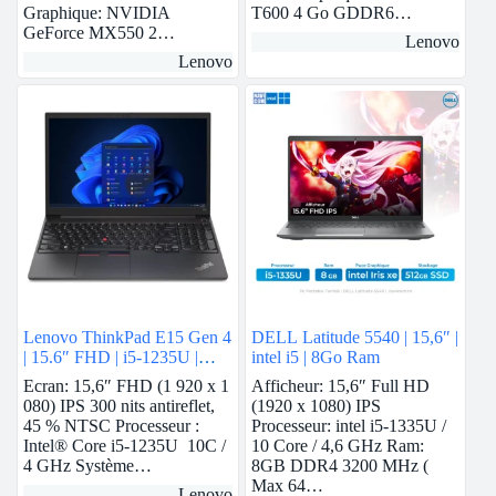
Graphique: NVIDIA
T600 4 Go GDDR6…
GeForce MX550 2…
Lenovo
Lenovo
Lenovo ThinkPad E15 Gen 4
DELL Latitude 5540 | 15,6″ |
| 15.6″ FHD | i5-1235U |
intel i5 | 8Go Ram
8Gb Ram | Nvidia MX550 |
Ecran: 15,6″ FHD (1 920 x 1
Afficheur: 15,6″ Full HD
512 GB SSD
080) IPS 300 nits antireflet,
(1920 x 1080) IPS
45 % NTSC Processeur :
Processeur: intel i5-1335U /
Intel® Core i5-1235U 10C /
10 Core / 4,6 GHz Ram:
4 GHz Système…
8GB DDR4 3200 MHz (
Max 64…
Lenovo