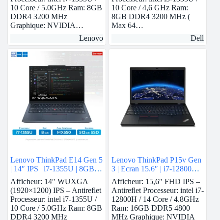
10 Core / 5.0GHz Ram: 8GB
10 Core / 4,6 GHz Ram:
DDR4 3200 MHz
8GB DDR4 3200 MHz (
Graphique: NVIDIA…
Max 64…
Lenovo
Dell
Lenovo ThinkPad E14 Gen 5
Lenovo ThinkPad P15v Gen
| 14″ IPS | i7-1355U | 8GB
3 | Ecran 15.6″ | i7-12800H |
Ram | Nvidia MX550 | 512
16 GB Ram | Nvidia T600 |
Afficheur: 14″ WUXGA
Afficheur: 15,6″ FHD IPS –
GB SSD
512 GB SSD
(1920×1200) IPS – Antireflet
Antireflet Processeur: intel i7-
Processeur: intel i7-1355U /
12800H / 14 Core / 4.8GHz
10 Core / 5.0GHz Ram: 8GB
Ram: 16GB DDR5 4800
DDR4 3200 MHz
MHz Graphique: NVIDIA