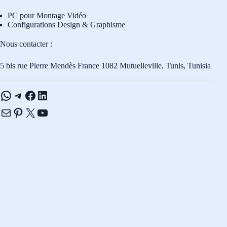
PC pour Montage Vidéo
Configurations Design & Graphisme
Nous contacter :
5 bis rue Pierre Mendès France 1082 Mutuelleville, Tunis, Tunisia
WhatsApp
Telegram
Facebook
LinkedIn
E-mail
Pinterest
X
YouTube