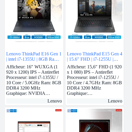
Lenovo ThinkPad E16 Gen 1
Lenovo ThinkPad E15 Gen 4
| intel i7-1355U | 8GB Ram |
| 15.6″ FHD | i7-1255U |
Nvidia MX550 | 512GB
8Gb Ram | Nvidia MX550 |
Afficheur: 16″ WUXGA (1
Afficheur: 15,6″ FHD (1 920
SSD
512 GB SSD
920 x 1200) IPS – Antireflet
x 1 080) IPS – Antireflet
Processeur: intel i7-1355U /
Processeur: intel i7-1255U /
10 Core / 5.0GHz Ram: 8GB
10 Core / 4.7GHz Ram: 8GB
DDR4 3200 MHz
DDR4 3200 MHz
Graphique: NVIDIA…
Graphique:…
Lenovo
Lenovo