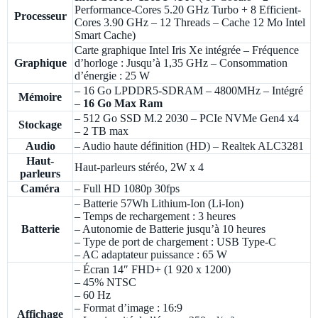
Performance-Cores 5.20 GHz Turbo + 8 Efficient-
Processeur
Cores 3.90 GHz – 12 Threads – Cache 12 Mo Intel
Smart Cache)
Carte graphique Intel Iris Xe intégrée – Fréquence
Graphique
d’horloge : Jusqu’à 1,35 GHz – Consommation
d’énergie : 25 W
– 16 Go LPDDR5-SDRAM – 4800MHz – Intégré
Mémoire
–
16 Go Max Ram
– 512 Go SSD M.2 2030 – PCIe NVMe Gen4 x4
Stockage
– 2 TB max
Audio
– Audio haute définition (HD) – Realtek ALC3281
Haut-
Haut-parleurs stéréo, 2W x 4
parleurs
Caméra
– Full HD 1080p 30fps
– Batterie 57Wh Lithium-Ion (Li-Ion)
– Temps de rechargement : 3 heures
Batterie
– Autonomie de Batterie jusqu’à 10 heures
– Type de port de chargement : USB Type-C
– AC adaptateur puissance : 65 W
– Écran 14″ FHD+ (1 920 x 1200)
– 45% NTSC
– 60 Hz
– Format d’image : 16:9
Affichage