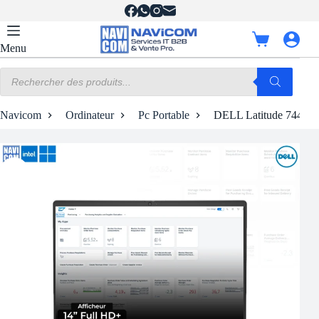
Passer
au
contenu
Panier
Menu
d’achat
Recherche
de
produits
Navicom
Ordinateur
Pc Portable
DELL Latitude 7440 | 1