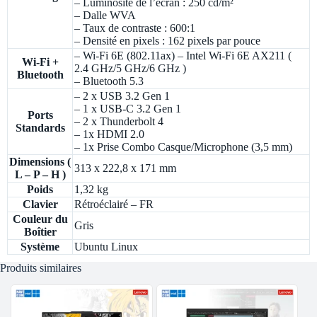
– Luminosité de l’écran : 250 cd/m²
– Dalle WVA
– Taux de contraste : 600:1
– Densité en pixels : 162 pixels par pouce
– Wi-Fi 6E (802.11ax) – Intel Wi-Fi 6E AX211 (
Wi-Fi +
2.4 GHz/5 GHz/6 GHz )
Bluetooth
– Bluetooth 5.3
– 2 x USB 3.2 Gen 1
– 1 x USB-C 3.2 Gen 1
Ports
– 2 x Thunderbolt 4
Standards
– 1x HDMI 2.0
– 1x Prise Combo Casque/Microphone (3,5 mm)
Dimensions (
313 x 222,8 x 171 mm
L – P – H )
Poids
1,32 kg
Clavier
Rétroéclairé – FR
Couleur du
Gris
Boîtier
Système
Ubuntu Linux
Produits similaires