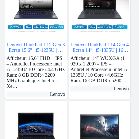
Lenovo ThinkPad L15 Gen 3
Lenovo ThinkPad T14 Gen 4
| Ecran 15.6″ | i5-1235U | 8
| Ecran 14″ | i5-1335U | 16
GB Ram | intel Iris Xe | 256
GB ram | intel Iris Xe | 1 TB
Afficheur: 15.6″ FHD – IPS
Afficheur: 14″ WUXGA (1
GB SSD
SSD
– Antireflet Processeur: intel
920 x 1 200) – IPS –
i5-1235U/ 10 Core / 4.4 GHz
Antireflet Processeur: intel i5-
Ram: 8 GB DDR4 3200
1335U / 10 Core / 4.6GHz
MHz Graphique: Intel Iris
Ram: 16 GB DDR5 5200…
Xe…
Lenovo
Lenovo