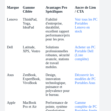
Marque
Gamme
Avantages Pro
Ancre de Lien
Ciblée
Spécifiques
/ CTA
Marque
Gamme
Avantages Pro
Ancre de Lien
Lenovo
ThinkPad,
Fiabilité
Voir tous les PC
Ciblée
Spécifiques
/ CTA
Yoga,
d'entreprise,
Portables
IdeaPad
durabilité,
Lenovo en
excellent rapport
stock
performance/prix
pour les pros.
Dell
Latitude,
Solutions
Acheter un PC
XPS, Vostro
professionnelles
Portable Dell
robustes, sécurité
(Liste
avancée, stations
complète)
de travail
mobiles.
Asus
ZenBook,
Design,
Découvrir les
ExpertBook,
innovation
modèles de PC
VivoBook
technologique,
Portables Asus
puissance et
polyvalence pour
le bureau.
Apple
MacBook
Performance de
Gamme
Pro et Air
pointe, système
complète de PC
d'exploitation
Portables Apple