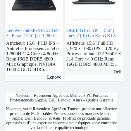
Lenovo ThinkPad P15v Gen
DELL G15 5530 | 15,6″ |
3 | Ecran 15.6″ | i7-12800H |
intel i7 | 16 Go Ram | RTX
16 GB Ram | Nvidia T600 |
3050
Afficheur: 15,6″ FHD IPS –
Afficheur: 15,6″ Full HD
512 GB SSD
Antireflet Processeur: intel i7-
(1920 x 1080) IPS – 120 Hz
12800H / 14 Core / 4.8GHz
Processeur: intel i7-13650HX
Ram: 16GB DDR5 4800
/ 14 Core / 4,9 GHz Ram:
MHz Graphique: NVIDIA
16GB DDR5 4800 MHz…
T600 4 Go GDDR6…
Dell
Lenovo
Navicom : Revendeur Agréé des Meilleurs PC Portables
Professionnels (Apple, Dell, Lenovo, Asus) – Qualité Garantie
Navicom, votre Revendeur Agréé en Tunisie, propose une sélection
premium de PC Portables Professionnels des marques leaders :
Apple, Dell, Lenovo, et Asus. Profitez de produits garantis,
optimisés et d’une expertise reconnue pour équiper votre entreprise
avec la meilleure qualité technologique.