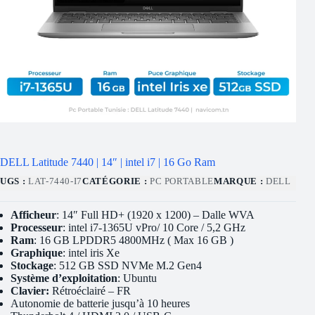
DELL Latitude 7440 | 14″ | intel i7 | 16 Go Ram
UGS :
LAT-7440-I7
CATÉGORIE :
PC PORTABLE
MARQUE :
DELL
Afficheur
: 14″ Full HD+ (1920 x 1200) – Dalle WVA
Processeur
: intel i7-1365U vPro/ 10 Core / 5,2 GHz
Ram
: 16 GB LPDDR5 4800MHz ( Max 16 GB )
Graphique
: intel iris Xe
Stockage
: 512 GB SSD NVMe M.2 Gen4
Système d’exploitation
: Ubuntu
Clavier:
Rétroéclairé – FR
Autonomie de batterie jusqu’à 10 heures