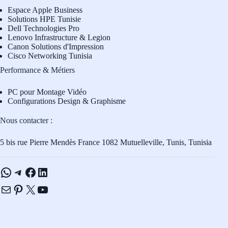
Espace Apple Business
Solutions HPE Tunisie
Dell Technologies Pro
L
enovo Infrastructure & Legion
Canon Solutions d'Impression
Cisco Networking Tunisia
Performance & Métiers
PC pour Montage Vidéo
Configurations Design & Graphisme
Nous contacter :
5 bis rue Pierre Mendès France 1082 Mutuelleville, Tunis, Tunisia
WhatsApp
Telegram
Facebook
LinkedIn
E-mail
Pinterest
X
YouTube