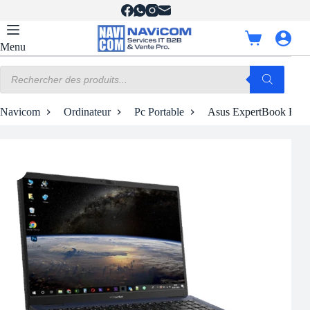
Passer
au
contenu
Panier
Menu
d’achat
Recherche
de
produits
Navicom
Ordinateur
Pc Portable
Asus ExpertBook B9 –