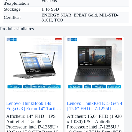
FreeDos
d'exploitation
Stockage
1 To SSD
ENERGY STAR, EPEAT Gold, MIL-STD-
Certificat
810H, TCO
Produits similaires
Lenovo ThinkBook 14s
Lenovo ThinkPad E15 Gen 4
Yoga G3 | Ecran 14″ Tactile |
| 15.6″ FHD | i7-1255U |
i7-1355U | 16 GB Ram | intel
8Gb Ram | Nvidia MX550 |
Afficheur: 14″ FHD – IPS –
Afficheur: 15,6″ FHD (1 920
Iris Xe | 512 GB SSD
512 GB SSD
Antireflet – Tactile
x 1 080) IPS – Antireflet
Processeur: intel i7-1355U /
Processeur: intel i7-1255U /