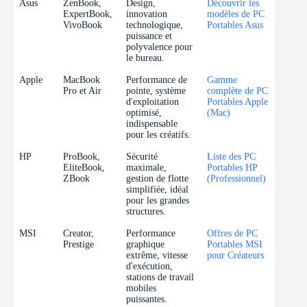
Asus
ZenBook,
Design,
Découvrir les
ExpertBook,
innovation
modèles de PC
VivoBook
technologique,
Portables Asus
puissance et
polyvalence pour
le bureau.
Apple
MacBook
Performance de
Gamme
Pro et Air
pointe, système
complète de PC
d'exploitation
Portables Apple
optimisé,
(Mac)
indispensable
pour les créatifs.
HP
ProBook,
Sécurité
Liste des PC
EliteBook,
maximale,
Portables HP
ZBook
gestion de flotte
(Professionnel)
simplifiée, idéal
pour les grandes
structures.
MSI
Creator,
Performance
Offres de PC
Prestige
graphique
Portables MSI
extrême, vitesse
pour Créateurs
d'exécution,
stations de travail
mobiles
puissantes.