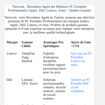
Navicom : Revendeur Agréé des Meilleurs PC Portables
Professionnels (Apple, Dell, Lenovo, Asus) – Qualité Garantie
Navicom, votre Revendeur Agréé en Tunisie, propose une sélection
premium de PC Portables Professionnels des marques leaders :
Apple, Dell, Lenovo, et Asus. Profitez de produits garantis,
optimisés et d’une expertise reconnue pour équiper votre entreprise
avec la meilleure qualité technologique.
Marque
Gamme
Avantages Pro
Ancre de Lien
Ciblée
Spécifiques
/ CTA
Marque
Gamme
Avantages Pro
Ancre de Lien
Lenovo
ThinkPad,
Fiabilité
Voir tous les PC
Ciblée
Spécifiques
/ CTA
Yoga,
d'entreprise,
Portables
IdeaPad
durabilité,
Lenovo en
excellent rapport
stock
performance/prix
pour les pros.
Dell
Latitude,
Solutions
Acheter un PC
XPS, Vostro
professionnelles
Portable Dell
robustes, sécurité
(Liste
avancée, stations
complète)
de travail
mobiles.