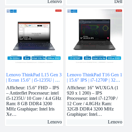
Lenovo
Dell
Lenovo ThinkPad L15 Gen 3
Lenovo ThinkPad T16 Gen 1
| Ecran 15.6″ | i5-1235U | 8
| 15.6″ IPS | i7-1270P | 32
GB Ram | intel Iris Xe | 256
GB Ram | intel Iris Xe | 512
Afficheur: 15.6″ FHD – IPS
Afficheur: 16″ WUXGA (1
GB SSD
GB SSD
– Antireflet Processeur: intel
920 x 1 200) – IPS
i5-1235U/ 10 Core / 4.4 GHz
Processeur: intel i7-1270P /
Ram: 8 GB DDR4 3200
12 Core / 4.8GHz Ram:
MHz Graphique: Intel Iris
32GB DDR4 3200 MHz
Xe…
Graphique: Intel…
Lenovo
Lenovo