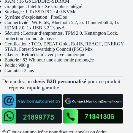
RAM : 16 Go LPDDR5-SDRAM
Graphique : Intel Iris Xe Graphics intégré
Stockage : 1 To SSD PCIe 4.0 NVMe
Système d’exploitation : FreeDos
Connectivité : Wi-Fi 6E, Bluetooth 5.2, 2x Thunderbolt 4, 1x
HDMI 2.0, 1x USB 3.2 Type-A
Sécurité : Lecteur d’empreintes, TPM 2.0, Kensington Lock,
protection par mot de passe
Certification : TCO, EPEAT Gold, RoHS, REACH, ENERGY
STAR, Forest Stewardship Council (FSC) Mix
Clavier : Rétroéclairé avec pavé numérique
Batterie : 63 Wh pour une autonomie prolongée
Poids : 980 g
Garantie : 2 ans
Demandez un
devis B2B personnalisé
pour ce produit
— réponse rapide garantie
☝️ Cliquez sur une icône pour discuter, appeler ou écrire.