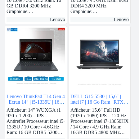
10 Core / 5.0 GHz Ram: 16
10 Core / 4.7GHz Ram: 8GB
GB DDR4 3200 MHz
DDR4 3200 MHz
Graphique:…
Graphique:…
Lenovo
Lenovo
Lenovo ThinkPad T14 Gen 4
DELL G15 5530 | 15,6″ |
| Ecran 14″ | i5-1335U | 16
intel i7 | 16 Go Ram | RTX
GB ram | intel Iris Xe | 1 TB
3050
Afficheur: 14″ WUXGA (1
Afficheur: 15,6″ Full HD
SSD
920 x 1 200) – IPS –
(1920 x 1080) IPS – 120 Hz
Antireflet Processeur: intel i5-
Processeur: intel i7-13650HX
1335U / 10 Core / 4.6GHz
/ 14 Core / 4,9 GHz Ram:
Ram: 16 GB DDR5 5200…
16GB DDR5 4800 MHz…