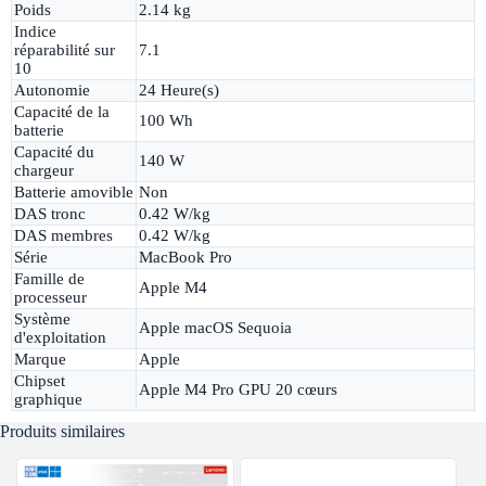
Poids
2.14 kg
Indice
réparabilité sur
7.1
10
Autonomie
24 Heure(s)
Capacité de la
100 Wh
batterie
Capacité du
140 W
chargeur
Batterie amovible
Non
DAS tronc
0.42 W/kg
DAS membres
0.42 W/kg
Série
MacBook Pro
Famille de
Apple M4
processeur
Système
Apple macOS Sequoia
d'exploitation
Marque
Apple
Chipset
Apple M4 Pro GPU 20 cœurs
graphique
Produits similaires