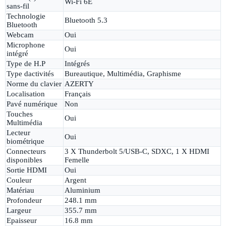
Wi-Fi 6E
sans-fil
Technologie
Bluetooth 5.3
Bluetooth
Webcam
Oui
Microphone
Oui
intégré
Type de H.P
Intégrés
Type dactivités
Bureautique, Multimédia, Graphisme
Norme du clavier
AZERTY
Localisation
Français
Pavé numérique
Non
Touches
Oui
Multimédia
Lecteur
Oui
biométrique
Connecteurs
3 X Thunderbolt 5/USB-C, SDXC, 1 X HDMI
disponibles
Femelle
Sortie HDMI
Oui
Couleur
Argent
Matériau
Aluminium
Profondeur
248.1 mm
Largeur
355.7 mm
Epaisseur
16.8 mm