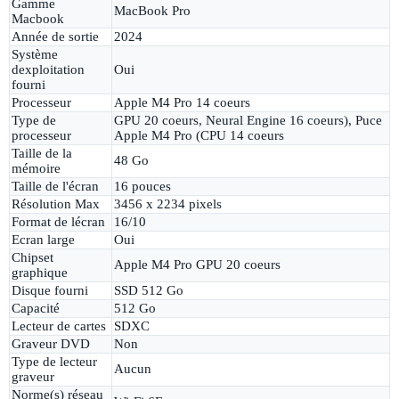
Gamme
MacBook Pro
Macbook
Année de sortie
2024
Système
dexploitation
Oui
fourni
Processeur
Apple M4 Pro 14 coeurs
Type de
GPU 20 coeurs, Neural Engine 16 coeurs), Puce
processeur
Apple M4 Pro (CPU 14 coeurs
Taille de la
48 Go
mémoire
Taille de l'écran
16 pouces
Résolution Max
3456 x 2234 pixels
Format de lécran
16/10
Ecran large
Oui
Chipset
Apple M4 Pro GPU 20 coeurs
graphique
Disque fourni
SSD 512 Go
Capacité
512 Go
Lecteur de cartes
SDXC
Graveur DVD
Non
Type de lecteur
Aucun
graveur
Norme(s) réseau