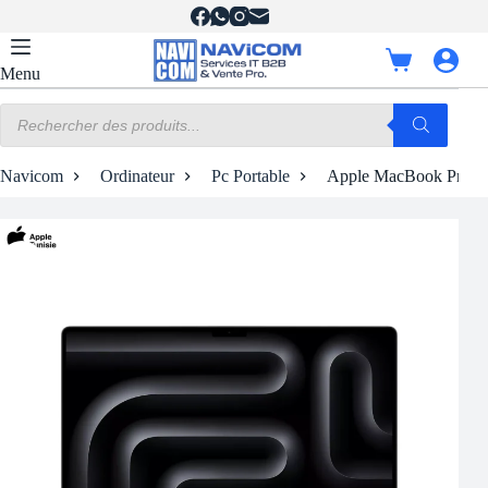
Passer
au
contenu
Panier
Menu
d’achat
Recherche
de
produits
Navicom
Ordinateur
Pc Portable
Apple MacBook Pro M4