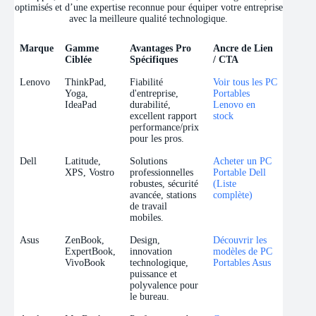
optimisés et d’une expertise reconnue pour équiper votre entreprise
avec la meilleure qualité technologique.
Marque
Gamme
Avantages Pro
Ancre de Lien
Ciblée
Spécifiques
/ CTA
Marque
Gamme
Avantages Pro
Ancre de Lien
Lenovo
ThinkPad,
Fiabilité
Voir tous les PC
Ciblée
Spécifiques
/ CTA
Yoga,
d'entreprise,
Portables
IdeaPad
durabilité,
Lenovo en
excellent rapport
stock
performance/prix
pour les pros.
Dell
Latitude,
Solutions
Acheter un PC
XPS, Vostro
professionnelles
Portable Dell
robustes, sécurité
(Liste
avancée, stations
complète)
de travail
mobiles.
Asus
ZenBook,
Design,
Découvrir les
ExpertBook,
innovation
modèles de PC
VivoBook
technologique,
Portables Asus
puissance et
polyvalence pour
le bureau.