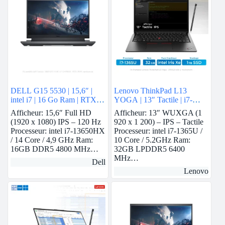
DELL G15 5530 | 15,6″ |
Lenovo ThinkPad L13
intel i7 | 16 Go Ram | RTX
YOGA | 13″ Tactile | i7-
3050
1365U vPro | 32 GB Ram |
Afficheur: 15,6″ Full HD
Afficheur: 13″ WUXGA (1
intel Iris Xe | 1 TB SSD
(1920 x 1080) IPS – 120 Hz
920 x 1 200) – IPS – Tactile
Processeur: intel i7-13650HX
Processeur: intel i7-1365U /
/ 14 Core / 4,9 GHz Ram:
10 Core / 5.2GHz Ram:
16GB DDR5 4800 MHz…
32GB LPDDR5 6400
MHz…
Dell
Lenovo