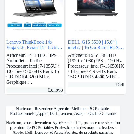
Lenovo ThinkBook 14s
DELL G15 5530 | 15,6″ |
Yoga G3 | Ecran 14″ Tactile |
intel i7 | 16 Go Ram | RTX
i7-1355U | 16 GB Ram | intel
3050
Afficheur: 14″ FHD – IPS –
Afficheur: 15,6″ Full HD
Iris Xe | 512 GB SSD
Antireflet – Tactile
(1920 x 1080) IPS – 120 Hz
Processeur: intel i7-1355U /
Processeur: intel i7-13650HX
10 Core / 5.0 GHz Ram: 16
/ 14 Core / 4,9 GHz Ram:
GB DDR4 3200 MHz
16GB DDR5 4800 MHz…
Graphique:…
Dell
Lenovo
Navicom : Revendeur Agréé des Meilleurs PC Portables
Professionnels (Apple, Dell, Lenovo, Asus) – Qualité Garantie
Navicom, votre Revendeur Agréé en Tunisie, propose une sélection
premium de PC Portables Professionnels des marques leaders :
Apple, Dell, Lenovo, et Asus. Profitez de produits garantis,