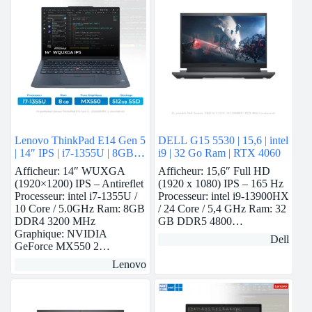
Lenovo ThinkPad E14 Gen 5
DELL G15 5530 | 15,6 | intel
| 14″ IPS | i7-1355U | 8GB
i9 | 32 Go Ram | RTX 4060
Ram | Nvidia MX550 | 512
Afficheur: 14″ WUXGA
Afficheur: 15,6″ Full HD
GB SSD
(1920×1200) IPS – Antireflet
(1920 x 1080) IPS – 165 Hz
Processeur: intel i7-1355U /
Processeur: intel i9-13900HX
10 Core / 5.0GHz Ram: 8GB
/ 24 Core / 5,4 GHz Ram: 32
DDR4 3200 MHz
GB DDR5 4800…
Graphique: NVIDIA
Dell
GeForce MX550 2…
Lenovo