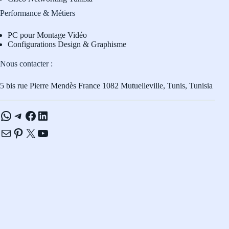
Performance & Métiers
PC pour Montage Vidéo
Configurations Design & Graphisme
Nous contacter :
5 bis rue Pierre Mendès France 1082 Mutuelleville, Tunis, Tunisia
WhatsApp
Telegram
Facebook
LinkedIn
E-mail
Pinterest
X
YouTube