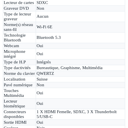
Lecteur de cartes
SDXC
Graveur DVD
Non
Type de lecteur
Aucun
graveur
Norme(s) réseau
Wi-Fi 6E
sans-fil
Technologie
Bluetooth 5.3
Bluetooth
Webcam
Oui
Microphone
Oui
intégré
Type de H.P
Intégrés
Type dactivités
Bureautique, Graphisme, Multimédia
Norme du clavier
QWERTZ
Localisation
Suisse
Pavé numérique
Non
Touches
Oui
Multimédia
Lecteur
Oui
biométrique
Connecteurs
1 X HDMI Femelle, SDXC, 3 X Thunderbolt
disponibles
5/USB-C
Sortie HDMI
Oui