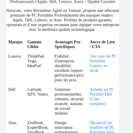
Professionnels (Apple, Dell, Lenovo, Asus) – Qualité Garantie
Navicom, votre Revendeur Agréé en Tunisie, propose une sélection
premium de PC Portables Professionnels des marques leaders :
Apple, Dell, Lenovo, et Asus. Profitez de produits garantis,
optimisés et d’une expertise reconnue pour équiper votre entreprise
avec la meilleure qualité technologique.
Marque
Gamme
Avantages Pro
Ancre de Lien
Ciblée
Spécifiques
/ CTA
Marque
Gamme
Avantages Pro
Ancre de Lien
Lenovo
ThinkPad,
Fiabilité
Voir tous les PC
Ciblée
Spécifiques
/ CTA
Yoga,
d'entreprise,
Portables
IdeaPad
durabilité,
Lenovo en
excellent rapport
stock
performance/prix
pour les pros.
Dell
Latitude,
Solutions
Acheter un PC
XPS, Vostro
professionnelles
Portable Dell
robustes, sécurité
(Liste
avancée, stations
complète)
de travail
mobiles.
Asus
ZenBook,
Design,
Découvrir les
ExpertBook,
innovation
modèles de PC
VivoBook
technologique,
Portables Asus