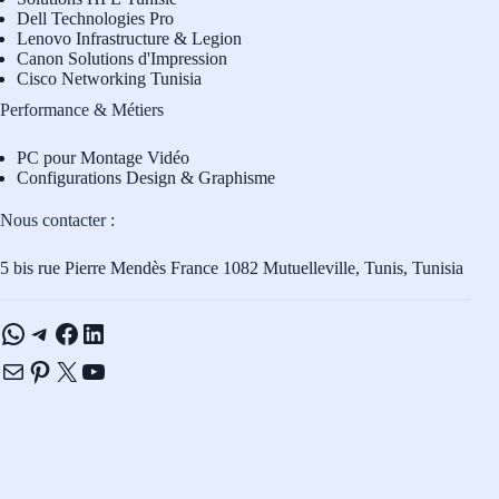
Dell Technologies Pro
L
enovo Infrastructure & Legion
Canon Solutions d'Impression
Cisco Networking Tunisia
Performance & Métiers
PC pour Montage Vidéo
Configurations Design & Graphisme
Nous contacter :
5 bis rue Pierre Mendès France 1082 Mutuelleville, Tunis, Tunisia
WhatsApp
Telegram
Facebook
LinkedIn
E-mail
Pinterest
X
YouTube