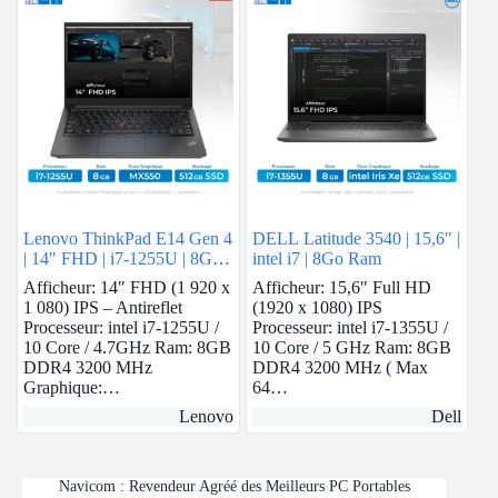
Lenovo ThinkPad E14 Gen 4
DELL Latitude 3540 | 15,6″ |
| 14″ FHD | i7-1255U | 8GB
intel i7 | 8Go Ram
Ram | Nvidia MX550 | 512
Afficheur: 14″ FHD (1 920 x
Afficheur: 15,6″ Full HD
GB SSD
1 080) IPS – Antireflet
(1920 x 1080) IPS
Processeur: intel i7-1255U /
Processeur: intel i7-1355U /
10 Core / 4.7GHz Ram: 8GB
10 Core / 5 GHz Ram: 8GB
DDR4 3200 MHz
DDR4 3200 MHz ( Max
Graphique:…
64…
Lenovo
Dell
Navicom : Revendeur Agréé des Meilleurs PC Portables