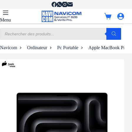
Passer
au
contenu
Panier
Menu
d’achat
Recherche
de
produits
Navicom
Ordinateur
Pc Portable
Apple MacBook Pro M4