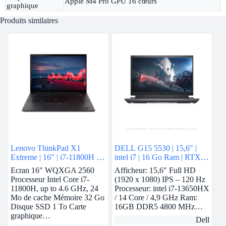
Apple M4 Pro GPU 16 cœurs
graphique
Produits similaires
Lenovo ThinkPad X1
DELL G15 5530 | 15,6″ |
Extreme | 16″ | i7-11800H |
intel i7 | 16 Go Ram | RTX
32GB Ram | RTX 3060 | 1
3050
Ecran 16″ WQXGA 2560
Afficheur: 15,6″ Full HD
To SSD
Processeur Intel Core i7-
(1920 x 1080) IPS – 120 Hz
11800H, up to 4.6 GHz, 24
Processeur: intel i7-13650HX
Mo de cache Mémoire 32 Go
/ 14 Core / 4,9 GHz Ram:
Disque SSD 1 To Carte
16GB DDR5 4800 MHz…
graphique…
Dell