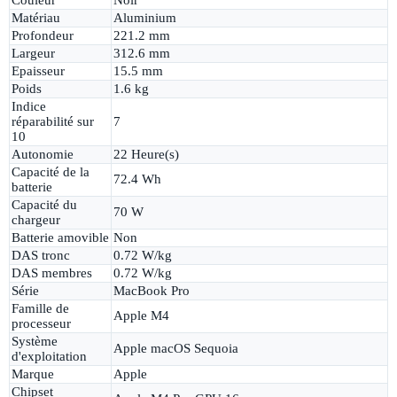
Couleur
Noir
Matériau
Aluminium
Profondeur
221.2 mm
Largeur
312.6 mm
Epaisseur
15.5 mm
Poids
1.6 kg
Indice
réparabilité sur
7
10
Autonomie
22 Heure(s)
Capacité de la
72.4 Wh
batterie
Capacité du
70 W
chargeur
Batterie amovible
Non
DAS tronc
0.72 W/kg
DAS membres
0.72 W/kg
Série
MacBook Pro
Famille de
Apple M4
processeur
Système
Apple macOS Sequoia
d'exploitation
Marque
Apple
Chipset