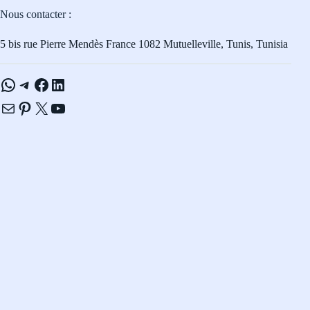
Nous contacter :
5 bis rue Pierre Mendès France 1082 Mutuelleville, Tunis, Tunisia
WhatsApp
Telegram
Facebook
LinkedIn
E-mail
Pinterest
X
YouTube