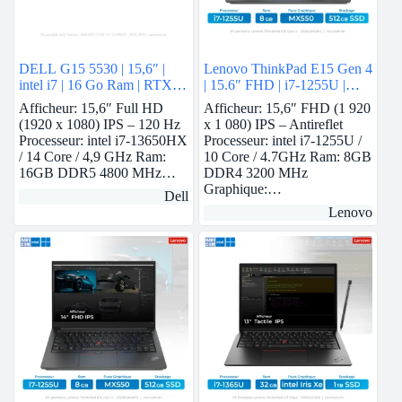
DELL G15 5530 | 15,6″ |
Lenovo ThinkPad E15 Gen 4
intel i7 | 16 Go Ram | RTX
| 15.6″ FHD | i7-1255U |
3050
8Gb Ram | Nvidia MX550 |
Afficheur: 15,6″ Full HD
Afficheur: 15,6″ FHD (1 920
512 GB SSD
(1920 x 1080) IPS – 120 Hz
x 1 080) IPS – Antireflet
Processeur: intel i7-13650HX
Processeur: intel i7-1255U /
/ 14 Core / 4,9 GHz Ram:
10 Core / 4.7GHz Ram: 8GB
16GB DDR5 4800 MHz…
DDR4 3200 MHz
Graphique:…
Dell
Lenovo