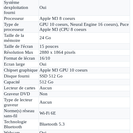
Système
dexploitation
Oui
fourni
Processeur
Apple M3 8 coeurs
Type de
GPU 10 coeurs, Neural Engine 16 coeurs), Puce
processeur
Apple M3 (CPU 8 coeurs
Taille de la
24 Go
mémoire
Taille de l'écran
15 pouces
Résolution Max
2880 x 1864 pixels
Format de lécran
16/10
Ecran large
Oui
Chipset graphique
Apple M3 GPU 10 coeurs
Disque fourni
SSD 512 Go
Capacité
512 Go
Lecteur de cartes
Aucun
Graveur DVD
Non
Type de lecteur
Aucun
graveur
Norme(s) réseau
Wi-Fi 6E
sans-fil
Technologie
Bluetooth 5.3
Bluetooth
Webcam
Oui