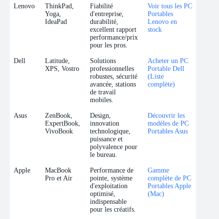
Marque
Gamme
Avantages Pro
Ancre de Lien
Lenovo
ThinkPad,
Fiabilité
Voir tous les PC
Ciblée
Spécifiques
/ CTA
Yoga,
d'entreprise,
Portables
IdeaPad
durabilité,
Lenovo en
excellent rapport
stock
performance/prix
pour les pros.
Dell
Latitude,
Solutions
Acheter un PC
XPS, Vostro
professionnelles
Portable Dell
robustes, sécurité
(Liste
avancée, stations
complète)
de travail
mobiles.
Asus
ZenBook,
Design,
Découvrir les
ExpertBook,
innovation
modèles de PC
VivoBook
technologique,
Portables Asus
puissance et
polyvalence pour
le bureau.
Apple
MacBook
Performance de
Gamme
Pro et Air
pointe, système
complète de PC
d'exploitation
Portables Apple
optimisé,
(Mac)
indispensable
pour les créatifs.