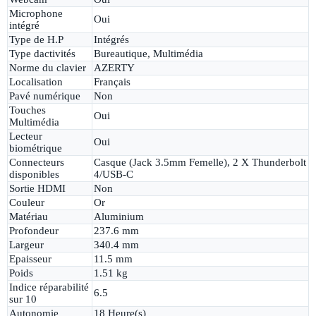
Microphone
Oui
intégré
Type de H.P
Intégrés
Type dactivités
Bureautique, Multimédia
Norme du clavier
AZERTY
Localisation
Français
Pavé numérique
Non
Touches
Oui
Multimédia
Lecteur
Oui
biométrique
Connecteurs
Casque (Jack 3.5mm Femelle), 2 X Thunderbolt
disponibles
4/USB-C
Sortie HDMI
Non
Couleur
Or
Matériau
Aluminium
Profondeur
237.6 mm
Largeur
340.4 mm
Epaisseur
11.5 mm
Poids
1.51 kg
Indice réparabilité
6.5
sur 10
Autonomie
18 Heure(s)