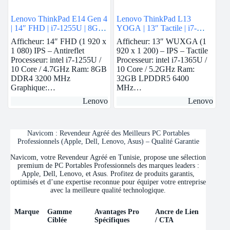
Lenovo ThinkPad E14 Gen 4
Lenovo ThinkPad L13
| 14″ FHD | i7-1255U | 8GB
YOGA | 13″ Tactile | i7-
Ram | Nvidia MX550 | 512
1365U vPro | 32 GB Ram |
Afficheur: 14″ FHD (1 920 x
Afficheur: 13″ WUXGA (1
GB SSD
intel Iris Xe | 1 TB SSD
1 080) IPS – Antireflet
920 x 1 200) – IPS – Tactile
Processeur: intel i7-1255U /
Processeur: intel i7-1365U /
10 Core / 4.7GHz Ram: 8GB
10 Core / 5.2GHz Ram:
DDR4 3200 MHz
32GB LPDDR5 6400
Graphique:…
MHz…
Lenovo
Lenovo
Navicom : Revendeur Agréé des Meilleurs PC Portables
Professionnels (Apple, Dell, Lenovo, Asus) – Qualité Garantie
Navicom, votre Revendeur Agréé en Tunisie, propose une sélection
premium de PC Portables Professionnels des marques leaders :
Apple, Dell, Lenovo, et Asus. Profitez de produits garantis,
optimisés et d’une expertise reconnue pour équiper votre entreprise
avec la meilleure qualité technologique.
Marque
Gamme
Avantages Pro
Ancre de Lien
Ciblée
Spécifiques
/ CTA