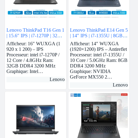
Lenovo ThinkPad T16 Gen 1
Lenovo ThinkPad E14 Gen 5
| 15.6″ IPS | i7-1270P | 32
| 14″ IPS | i7-1355U | 8GB
GB Ram | intel Iris Xe | 512
Ram | Nvidia MX550 | 512
Afficheur: 16″ WUXGA (1
Afficheur: 14″ WUXGA
GB SSD
GB SSD
920 x 1 200) – IPS
(1920×1200) IPS – Antireflet
Processeur: intel i7-1270P /
Processeur: intel i7-1355U /
12 Core / 4.8GHz Ram:
10 Core / 5.0GHz Ram: 8GB
32GB DDR4 3200 MHz
DDR4 3200 MHz
Graphique: Intel…
Graphique: NVIDIA
GeForce MX550 2…
Lenovo
Lenovo