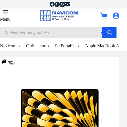
Passer
au
contenu
Panier
Menu
d’achat
Recherche
de
produits
Navicom
Ordinateur
Pc Portable
Apple MacBook Air M3 