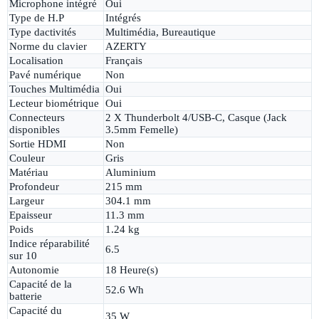
Microphone intégré
Oui
Type de H.P
Intégrés
Type dactivités
Multimédia, Bureautique
Norme du clavier
AZERTY
Localisation
Français
Pavé numérique
Non
Touches Multimédia
Oui
Lecteur biométrique
Oui
Connecteurs
2 X Thunderbolt 4/USB-C, Casque (Jack
disponibles
3.5mm Femelle)
Sortie HDMI
Non
Couleur
Gris
Matériau
Aluminium
Profondeur
215 mm
Largeur
304.1 mm
Epaisseur
11.3 mm
Poids
1.24 kg
Indice réparabilité
6.5
sur 10
Autonomie
18 Heure(s)
Capacité de la
52.6 Wh
batterie
Capacité du
35 W