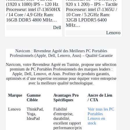
intel Iris Xe | 1 TB SSD
(1920 x 1080) IPS – 120 Hz
920 x 1 200) – IPS – Tactile
Processeur: intel i7-13650HX
Processeur: intel i7-1365U /
/ 14 Core / 4,9 GHz Ram:
10 Core / 5.2GHz Ram:
16GB DDR5 4800 MHz…
32GB LPDDR5 6400
MHz…
Dell
Lenovo
Navicom : Revendeur Agréé des Meilleurs PC Portables
Professionnels (Apple, Dell, Lenovo, Asus) – Qualité Garantie
Navicom, votre Revendeur Agréé en Tunisie, propose une sélection
premium de PC Portables Professionnels des marques leaders :
Apple, Dell, Lenovo, et Asus. Profitez de produits garantis,
optimisés et d’une expertise reconnue pour équiper votre entreprise
avec la meilleure qualité technologique.
Marque
Gamme
Avantages Pro
Ancre de Lien
Ciblée
Spécifiques
/ CTA
Marque
Gamme
Avantages Pro
Ancre de Lien
Lenovo
ThinkPad,
Fiabilité
Voir tous les PC
Ciblée
Spécifiques
/ CTA
Yoga,
d'entreprise,
Portables
IdeaPad
durabilité,
Lenovo en
excellent rapport
stock
performance/prix