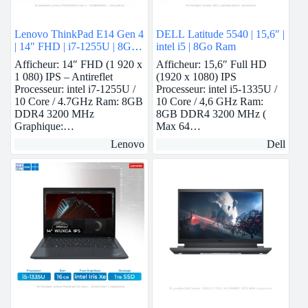
Lenovo ThinkPad E14 Gen 4
DELL Latitude 5540 | 15,6″ |
| 14″ FHD | i7-1255U | 8GB
intel i5 | 8Go Ram
Ram | Nvidia MX550 | 512
Afficheur: 14″ FHD (1 920 x
Afficheur: 15,6″ Full HD
GB SSD
1 080) IPS – Antireflet
(1920 x 1080) IPS
Processeur: intel i7-1255U /
Processeur: intel i5-1335U /
10 Core / 4.7GHz Ram: 8GB
10 Core / 4,6 GHz Ram:
DDR4 3200 MHz
8GB DDR4 3200 MHz (
Graphique:…
Max 64…
Lenovo
Dell