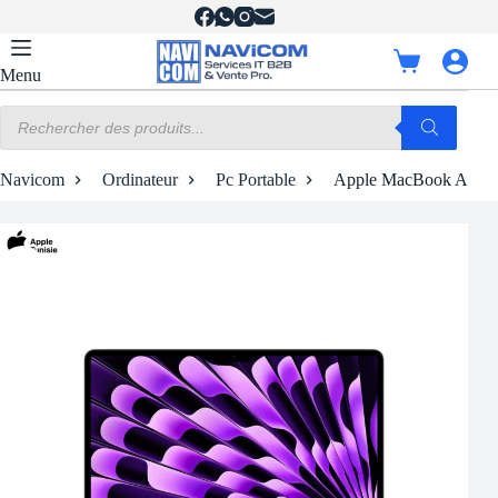
Passer
au
contenu
Panier
Menu
d’achat
Recherche
de
produits
Navicom
Ordinateur
Pc Portable
Apple MacBook Air M3