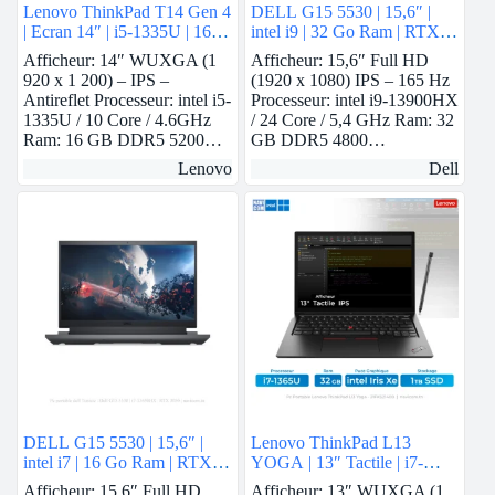
Lenovo ThinkPad T14 Gen 4
DELL G15 5530 | 15,6″ |
| Ecran 14″ | i5-1335U | 16
intel i9 | 32 Go Ram | RTX
GB ram | intel Iris Xe | 1 TB
4060
Afficheur: 14″ WUXGA (1
Afficheur: 15,6″ Full HD
SSD
920 x 1 200) – IPS –
(1920 x 1080) IPS – 165 Hz
Antireflet Processeur: intel i5-
Processeur: intel i9-13900HX
1335U / 10 Core / 4.6GHz
/ 24 Core / 5,4 GHz Ram: 32
Ram: 16 GB DDR5 5200…
GB DDR5 4800…
Lenovo
Dell
DELL G15 5530 | 15,6″ |
Lenovo ThinkPad L13
intel i7 | 16 Go Ram | RTX
YOGA | 13″ Tactile | i7-
3050
1365U vPro | 32 GB Ram |
Afficheur: 15,6″ Full HD
Afficheur: 13″ WUXGA (1