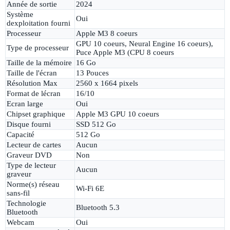
Année de sortie
2024
Système
Oui
dexploitation fourni
Processeur
Apple M3 8 coeurs
GPU 10 coeurs, Neural Engine 16 coeurs),
Type de processeur
Puce Apple M3 (CPU 8 coeurs
Taille de la mémoire
16 Go
Taille de l'écran
13 Pouces
Résolution Max
2560 x 1664 pixels
Format de lécran
16/10
Ecran large
Oui
Chipset graphique
Apple M3 GPU 10 coeurs
Disque fourni
SSD 512 Go
Capacité
512 Go
Lecteur de cartes
Aucun
Graveur DVD
Non
Type de lecteur
Aucun
graveur
Norme(s) réseau
Wi-Fi 6E
sans-fil
Technologie
Bluetooth 5.3
Bluetooth
Webcam
Oui