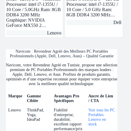
Processeur: intel i7-1355U /
Processeur: intel i7-1355U /
10 Core / 5.0GHz Ram: 8GB
10 Core / 5.0 GHz Ram:
DDR4 3200 MHz
8GB DDR4 3200 MHz…
Graphique: NVIDIA
Dell
GeForce MX550 2…
Lenovo
Navicom : Revendeur Agréé des Meilleurs PC Portables
Professionnels (Apple, Dell, Lenovo, Asus) – Qualité Garantie
Navicom, votre Revendeur Agréé en Tunisie, propose une sélection
premium de PC Portables Professionnels des marques leaders :
Apple, Dell, Lenovo, et Asus. Profitez de produits garantis,
optimisés et d’une expertise reconnue pour équiper votre entreprise
avec la meilleure qualité technologique.
Marque
Gamme
Avantages Pro
Ancre de Lien
Ciblée
Spécifiques
/ CTA
Marque
Gamme
Avantages Pro
Ancre de Lien
Lenovo
ThinkPad,
Fiabilité
Voir tous les PC
Ciblée
Spécifiques
/ CTA
Yoga,
d'entreprise,
Portables
IdeaPad
durabilité,
Lenovo en
excellent rapport
stock
performance/prix