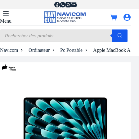
Passer
au
contenu
Panier
Menu
d’achat
Recherche
de
produits
Navicom
Ordinateur
Pc Portable
Apple MacBook Air M3