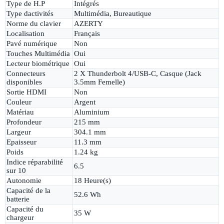
Type de H.P
Intégrés
Type dactivités
Multimédia, Bureautique
Norme du clavier
AZERTY
Localisation
Français
Pavé numérique
Non
Touches Multimédia
Oui
Lecteur biométrique
Oui
Connecteurs
2 X Thunderbolt 4/USB-C, Casque (Jack
disponibles
3.5mm Femelle)
Sortie HDMI
Non
Couleur
Argent
Matériau
Aluminium
Profondeur
215 mm
Largeur
304.1 mm
Epaisseur
11.3 mm
Poids
1.24 kg
Indice réparabilité
6.5
sur 10
Autonomie
18 Heure(s)
Capacité de la
52.6 Wh
batterie
Capacité du
35 W
chargeur