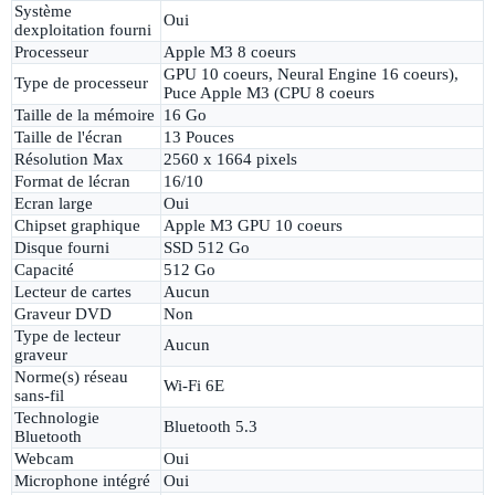
Système
Oui
dexploitation fourni
Processeur
Apple M3 8 coeurs
GPU 10 coeurs, Neural Engine 16 coeurs),
Type de processeur
Puce Apple M3 (CPU 8 coeurs
Taille de la mémoire
16 Go
Taille de l'écran
13 Pouces
Résolution Max
2560 x 1664 pixels
Format de lécran
16/10
Ecran large
Oui
Chipset graphique
Apple M3 GPU 10 coeurs
Disque fourni
SSD 512 Go
Capacité
512 Go
Lecteur de cartes
Aucun
Graveur DVD
Non
Type de lecteur
Aucun
graveur
Norme(s) réseau
Wi-Fi 6E
sans-fil
Technologie
Bluetooth 5.3
Bluetooth
Webcam
Oui
Microphone intégré
Oui