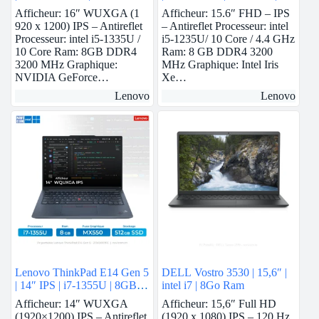
Nvidia MX550 | 512GB
GB Ram | intel Iris Xe | 256
Afficheur: 16″ WUXGA (1
Afficheur: 15.6″ FHD – IPS
SSD
GB SSD
920 x 1200) IPS – Antireflet
– Antireflet Processeur: intel
Processeur: intel i5-1335U /
i5-1235U/ 10 Core / 4.4 GHz
10 Core Ram: 8GB DDR4
Ram: 8 GB DDR4 3200
3200 MHz Graphique:
MHz Graphique: Intel Iris
NVIDIA GeForce…
Xe…
Lenovo
Lenovo
Lenovo ThinkPad E14 Gen 5
DELL Vostro 3530 | 15,6″ |
| 14″ IPS | i7-1355U | 8GB
intel i7 | 8Go Ram
Ram | Nvidia MX550 | 512
Afficheur: 14″ WUXGA
Afficheur: 15,6″ Full HD
GB SSD
(1920×1200) IPS – Antireflet
(1920 x 1080) IPS – 120 Hz