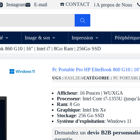
☎️ CONTACT
Instagram
E-mail

ℹ️ A propos de Nous
té
Image & son
Impression
Périphérique
ok 860 G10 | 16″ | Intel i7 | 8Go Ram | 256Go SSD
Pc Portable Pro HP EliteBook 860 G10 | 16″
UGS :
8A3L2EA
CATÉGORIE :
PC PORTABL
Afficheur
: 16 Pouces | WUXGA
Processeur
: Intel Core i7-1355U (jusqu
Ram
: 8 Go
Graphique
: Intel Iris Xe
Stockage
: 256 Go SSD
Système d’exploitation
: Windows 11
Demandez un
devis B2B personnali
garantie