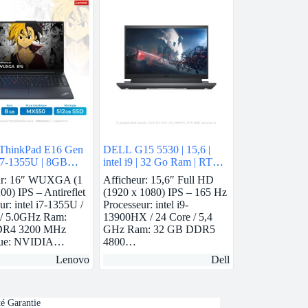
ThinkPad E16 Gen
DELL G15 5530 | 15,6 |
l i7-1355U | 8GB
intel i9 | 32 Go Ram | RTX
vidia MX550 |
4060
ur: 16″ WUXGA (1
Afficheur: 15,6″ Full HD
SSD
00) IPS – Antireflet
(1920 x 1080) IPS – 165 Hz
ur: intel i7-1355U /
Processeur: intel i9-
 / 5.0GHz Ram:
13900HX / 24 Core / 5,4
R4 3200 MHz
GHz Ram: 32 GB DDR5
que: NVIDIA…
4800…
Lenovo
Dell
té Garantie