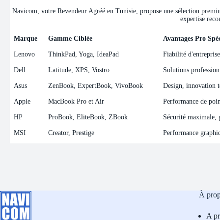
Navicom, votre Revendeur Agréé en Tunisie, propose une sélection premium 
expertise reco
Marque
Gamme Ciblée
Avantages Pro Spéc
Marque
Gamme Ciblée
Avantages Pro Spéc
Lenovo
ThinkPad, Yoga, IdeaPad
Fiabilité d'entrepris
Dell
Latitude, XPS, Vostro
Solutions professionn
Asus
ZenBook, ExpertBook, VivoBook
Design, innovation t
Apple
MacBook Pro et Air
Performance de point
HP
ProBook, EliteBook, ZBook
Sécurité maximale, ge
MSI
Creator, Prestige
Performance graphiqu
À pro
A p