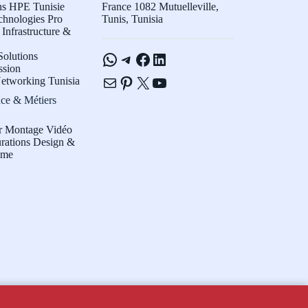
ns HPE Tunisie
France 1082 Mutuelleville,
chnologies Pro
Tunis, Tunisia
Infrastructure &
WhatsApp
Telegram
Facebook
LinkedIn
olutions
ssion
E-mail
Pinterest
X
YouTube
etworking Tunisia
ce & Métiers
r Montage Vidéo
rations Design &
sme