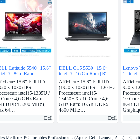
LL Latitude 5540 | 15,6″
DELL G15 5530 | 15,6″ |
Lenovo 
intel i5 | 8Go Ram
intel i5 | 16 Go Ram | RTX
1 | inte
3050
Ram | N
ficheur: 15,6″ Full HD
Afficheur: 15,6″ Full HD
Affiche
512GB 
920 x 1080) IPS
(1920 x 1080) IPS – 120 Hz
920 x 12
ocesseur: intel i5-1335U /
Processeur: intel i5-
Processe
 Core / 4,6 GHz Ram:
13450HX / 10 Core / 4,6
10 Core
B DDR4 3200 MHz (
GHz Ram: 16GB DDR5
8GB DD
ax 64…
4800 MHz…
Graphi
Dell
Dell
s Meilleurs PC Portables Professionnels (Apple, Dell, Lenovo, Asus) – Quali