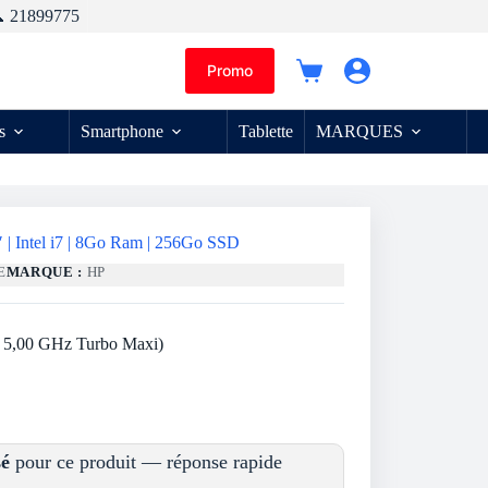
 21899775
Promo
Panier
d’achat
s
Smartphone
Tablette
MARQUES
 | Intel i7 | 8Go Ram | 256Go SSD
E
MARQUE :
HP
’à 5,00 GHz Turbo Maxi)
sé
pour ce produit — réponse rapide