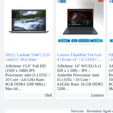
DELL Latitude 5540 | 15,6″
Lenovo ThinkPad T14 Gen
DE
| intel i5 | 8Go Ram
4 | Ecran 14″ | i5-1335U | 16
| 
GB ram | intel Iris Xe | 1 TB
Afficheur: 15,6″ Full HD
Afficheur: 14″ WUXGA (1
Af
SSD
(1920 x 1080) IPS
920 x 1 200) – IPS –
(1
Processeur: intel i5-1335U /
Antireflet Processeur: intel
Pr
10 Core / 4,6 GHz Ram:
i5-1335U / 10 Core /
10
8GB DDR4 3200 MHz (
4.6GHz Ram: 16 GB DDR5
8G
Max 64…
5200…
M
Dell
Lenovo
Navicom : Revendeur Agréé de