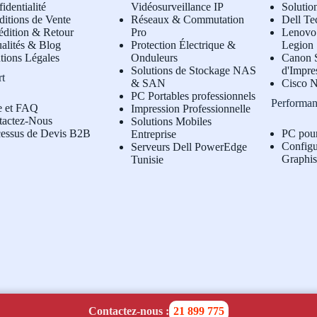
identialité
Vidéosurveillance IP
Solutio
itions de Vente
Réseaux & Commutation
Dell Te
édition & Retour
Pro
L
enovo 
alités & Blog
Protection Électrique &
Legion
tions Légales
Onduleurs
Canon S
Solutions de Stockage NAS
d'Impre
rt
& SAN
Cisco N
PC Portables professionnels
Performan
e et FAQ
Impression Professionnelle
tactez-Nous
Solutions Mobiles
cessus de Devis B2B
PC pou
Entreprise
Configu
Serveurs Dell PowerEdge
Graphi
Tunisie
Contactez-nous :
21 899 775