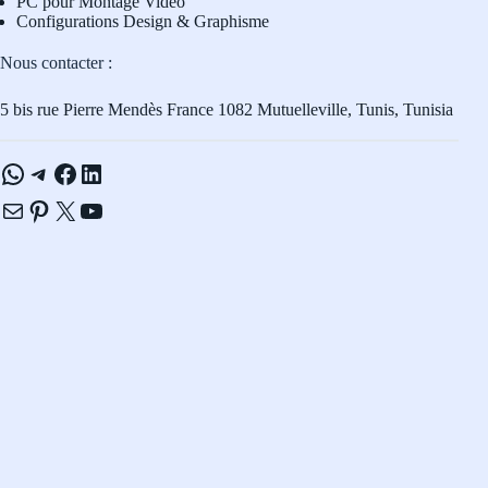
PC pour Montage Vidéo
Configurations Design & Graphisme
Nous contacter :
5 bis rue Pierre Mendès France 1082 Mutuelleville, Tunis, Tunisia
WhatsApp
Telegram
Facebook
LinkedIn
E-mail
Pinterest
X
YouTube