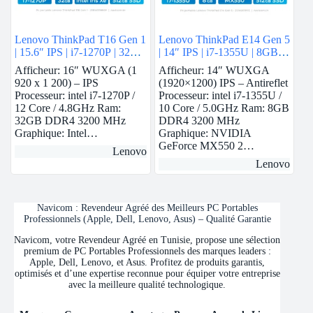
Lenovo ThinkPad T16 Gen 1
Lenovo ThinkPad E14 Gen 5
| 15.6″ IPS | i7-1270P | 32
| 14″ IPS | i7-1355U | 8GB
GB Ram | intel Iris Xe | 512
Ram | Nvidia MX550 | 512
Afficheur: 16″ WUXGA (1
Afficheur: 14″ WUXGA
GB SSD
GB SSD
920 x 1 200) – IPS
(1920×1200) IPS – Antireflet
Processeur: intel i7-1270P /
Processeur: intel i7-1355U /
12 Core / 4.8GHz Ram:
10 Core / 5.0GHz Ram: 8GB
32GB DDR4 3200 MHz
DDR4 3200 MHz
Graphique: Intel…
Graphique: NVIDIA
GeForce MX550 2…
Lenovo
Lenovo
Navicom : Revendeur Agréé des Meilleurs PC Portables
Professionnels (Apple, Dell, Lenovo, Asus) – Qualité Garantie
Navicom, votre Revendeur Agréé en Tunisie, propose une sélection
premium de PC Portables Professionnels des marques leaders :
Apple, Dell, Lenovo, et Asus. Profitez de produits garantis,
optimisés et d’une expertise reconnue pour équiper votre entreprise
avec la meilleure qualité technologique.