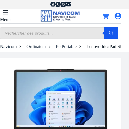
Passer
au
contenu
Panier
Menu
d’achat
Recherche
de
produits
Navicom
Ordinateur
Pc Portable
Lenovo IdeaPad Slim 3