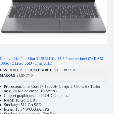
Lenovo IdeaPad Slim 3 15IRH10 / 15.3 Pouces / intel i7 / RAM
16Go / 512Go SSD / Intel UHD
UGS :
83K100E7FG
CATÉGORIE :
PC PORTABLE
MARQUE :
LENOVO
Processeur: Intel Core i7-13620H (Jusqu’à 4.90 GHz Turbo
max, 24 Mo de cache, 10 cœurs)
Chipset graphique: Intel UHD Graphics
RAM: 16 Go DDR5
Stockage: 512 Go SSD
Écran: 15.3″ WUXGA, IPS
Système d’exploitation: FreeDos