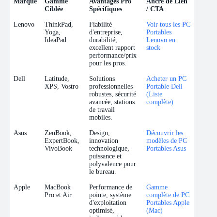
Marque
Gamme
Avantages Pro
Ancre de Lien
Ciblée
Spécifiques
/ CTA
Marque
Gamme
Avantages Pro
Ancre de Lien
Lenovo
ThinkPad,
Fiabilité
Voir tous les PC
Ciblée
Spécifiques
/ CTA
Yoga,
d'entreprise,
Portables
IdeaPad
durabilité,
Lenovo en
excellent rapport
stock
performance/prix
pour les pros.
Dell
Latitude,
Solutions
Acheter un PC
XPS, Vostro
professionnelles
Portable Dell
robustes, sécurité
(Liste
avancée, stations
complète)
de travail
mobiles.
Asus
ZenBook,
Design,
Découvrir les
ExpertBook,
innovation
modèles de PC
VivoBook
technologique,
Portables Asus
puissance et
polyvalence pour
le bureau.
Apple
MacBook
Performance de
Gamme
Pro et Air
pointe, système
complète de PC
d'exploitation
Portables Apple
optimisé,
(Mac)