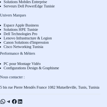
Solutions Mobiles Entreprise
Serveurs Dell PowerEdge Tunisie
Univers Marques
Espace Apple Business
Solutions HPE Tunisie
Dell Technologies Pro
L
enovo Infrastructure & Legion
Canon Solutions d'Impression
Cisco Networking Tunisia
Performance & Métiers
PC pour Montage Vidéo
Configurations Design & Graphisme
Nous contacter :
5 bis rue Pierre Mendès France 1082 Mutuelleville, Tunis, Tunisia
WhatsApp
Telegram
Facebook
LinkedIn