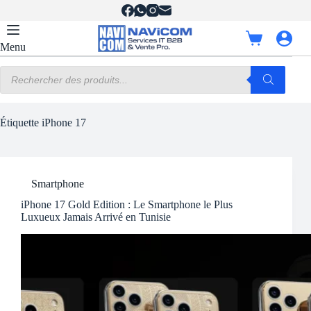
Passer
au
contenu
Panier
Menu
d’achat
Recherche
de
produits
Étiquette
iPhone 17
Smartphone
iPhone 17 Gold Edition : Le Smartphone le Plus
Luxueux Jamais Arrivé en Tunisie