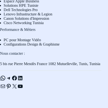
Espace Apple Business
Solutions HPE Tunisie
Dell Technologies Pro
L
enovo Infrastructure & Legion
Canon Solutions d'Impression
Cisco Networking Tunisia
Performance & Métiers
PC pour Montage Vidéo
Configurations Design & Graphisme
Nous contacter :
5 bis rue Pierre Mendès France 1082 Mutuelleville, Tunis, Tunisia
WhatsApp
Telegram
Facebook
LinkedIn
E-mail
Pinterest
X
YouTube