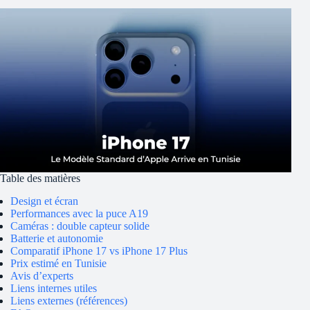
Table des matières
Design et écran
Performances avec la puce A19
Caméras : double capteur solide
Batterie et autonomie
Comparatif iPhone 17 vs iPhone 17 Plus
Prix estimé en Tunisie
Avis d’experts
Liens internes utiles
Liens externes (références)