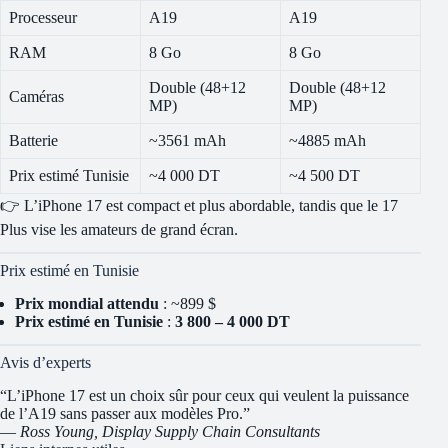
Processeur
A19
A19
RAM
8 Go
8 Go
Double (48+12
Double (48+12
Caméras
MP)
MP)
Batterie
~3561 mAh
~4885 mAh
Prix estimé Tunisie
~4 000 DT
~4 500 DT
👉 L’iPhone 17 est compact et plus abordable, tandis que le 17
Plus vise les amateurs de grand écran.
Prix estimé en Tunisie
Prix mondial attendu
: ~899 $
Prix estimé en Tunisie
:
3 800 – 4 000 DT
Avis d’experts
“L’iPhone 17 est un choix sûr pour ceux qui veulent la puissance
de l’A19 sans passer aux modèles Pro.”
—
Ross Young, Display Supply Chain Consultants