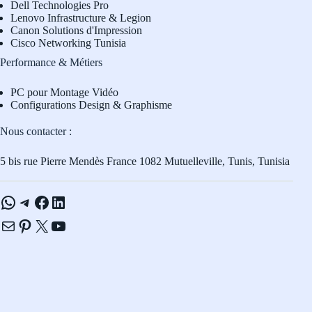
Dell Technologies Pro
L
enovo Infrastructure & Legion
Canon Solutions d'Impression
Cisco Networking Tunisia
Performance & Métiers
PC pour Montage Vidéo
Configurations Design & Graphisme
Nous contacter :
5 bis rue Pierre Mendès France 1082 Mutuelleville, Tunis, Tunisia
WhatsApp
Telegram
Facebook
LinkedIn
E-mail
Pinterest
X
YouTube