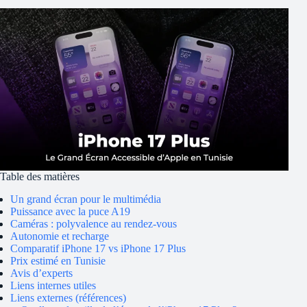
Table des matières
Un grand écran pour le multimédia
Puissance avec la puce A19
Caméras : polyvalence au rendez-vous
Autonomie et recharge
Comparatif iPhone 17 vs iPhone 17 Plus
Prix estimé en Tunisie
Avis d’experts
Liens internes utiles
Liens externes (références)