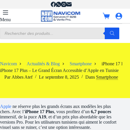
Passer
au
contenu
Panier
Menu
d’achat
Recherche
de
produits
Navicom
Actualités & Blog
Smartphone
iPhone 17 Plus
iPhone 17 Plus – Le Grand Écran Accessible d’Apple en Tunisie
Par
Abbes Atef
Le
septembre 8, 2025
Dans
Smartphone
Apple
ne réserve plus les grands écrans aux modèles les plus
chers. Avec l’
iPhone 17 Plus
, vous profitez d’un
6,7 pouces
immersif, de la puce
A19
, et d’un prix plus abordable que les
versions Pro. Pour les utilisateurs tunisiens qui aiment le confort
visuel sans se ruiner, c’est une option intéressante.