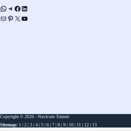
WhatsApp
Telegram
Facebook
LinkedIn
E-mail
Pinterest
X
YouTube
Copyright © 2026 - Navicom Tunisie
Sitemap:
1
|
2
|
3
|
4
|
5
|
6
|
7
|
8
|
9
|
10
|
11
|
12
|
13