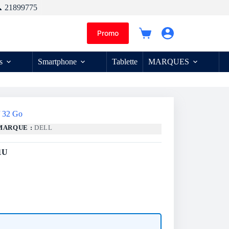
 21899775
Promo
Panier
d’achat
s
Smartphone
Tablette
MARQUES
 32 Go
MARQUE :
DELL
1U