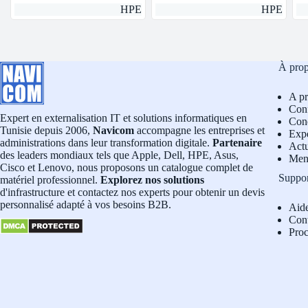
HPE
HPE
À pro
A p
Conf
Expert en externalisation IT et solutions informatiques en
Cond
Tunisie depuis 2006,
Navicom
accompagne les entreprises et
Exp
administrations dans leur transformation digitale.
Partenaire
Actu
des leaders mondiaux tels que Apple, Dell, HPE, Asus,
Men
Cisco et Lenovo, nous proposons un catalogue complet de
Suppo
matériel professionnel.
Explorez nos solutions
d'infrastructure et contactez nos experts pour obtenir un devis
personnalisé adapté à vos besoins B2B.
Aid
Con
Pro