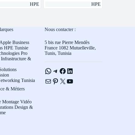
HPE
HPE
Marques
Nous contacter :
Apple Business
5 bis rue Pierre Mendès
ns HPE Tunisie
France 1082 Mutuelleville,
chnologies Pro
Tunis, Tunisia
Infrastructure &
WhatsApp
Telegram
Facebook
LinkedIn
olutions
ssion
E-mail
Pinterest
X
YouTube
etworking Tunisia
ce & Métiers
r Montage Vidéo
rations Design &
sme