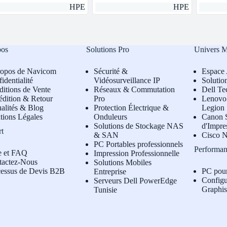
HPE
HPE
pos
Solutions Pro
Univers 
ropos de Navicom
Sécurité &
Espace 
identialité
Vidéosurveillance IP
Solutio
itions de Vente
Réseaux & Commutation
Dell Te
édition & Retour
Pro
L
enovo 
alités & Blog
Protection Électrique &
Legion
tions Légales
Onduleurs
Canon S
Solutions de Stockage NAS
d'Impre
rt
& SAN
Cisco N
PC Portables professionnels
Performan
e et FAQ
Impression Professionnelle
tactez-Nous
Solutions Mobiles
cessus de Devis B2B
PC pou
Entreprise
Configu
Serveurs Dell PowerEdge
Graphi
Tunisie