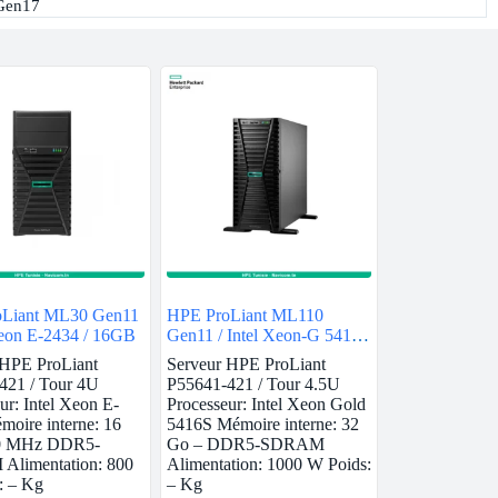
Gen17
Liant ML30 Gen11
HPE ProLiant ML110
Xeon E-2434 / 16GB
Gen11 / Intel Xeon-G 5416S
/ 32GB
 HPE ProLiant
Serveur HPE ProLiant
421 / Tour 4U
P55641-421 / Tour 4.5U
ur: Intel Xeon E-
Processeur: Intel Xeon Gold
oire interne: 16
5416S Mémoire interne: 32
0 MHz DDR5-
Go – DDR5-SDRAM
limentation: 800
Alimentation: 1000 W Poids:
: – Kg
– Kg