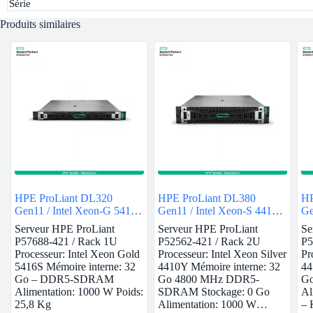
Série
Produits similaires
HPE ProLiant DL320
HPE ProLiant DL380
HP
Gen11 / Intel Xeon-G 5416S
Gen11 / Intel Xeon-S 4410Y
Ge
/ 32GB
/ 32GB
/ 
Serveur HPE ProLiant
Serveur HPE ProLiant
Se
P57688-421 / Rack 1U
P52562-421 / Rack 2U
P5
Processeur: Intel Xeon Gold
Processeur: Intel Xeon Silver
Pr
5416S Mémoire interne: 32
4410Y Mémoire interne: 32
44
Go – DDR5-SDRAM
Go 4800 MHz DDR5-
G
Alimentation: 1000 W Poids:
SDRAM Stockage: 0 Go
Al
25,8 Kg
Alimentation: 1000 W…
– 