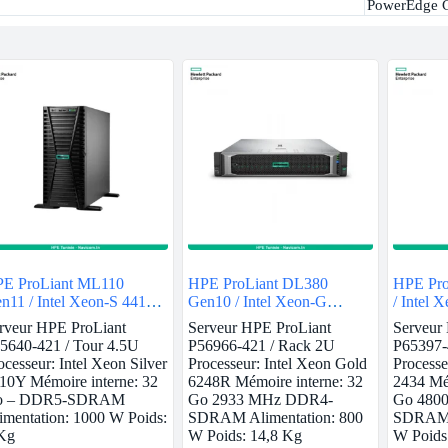
PowerEdge 
E ProLiant ML110
HPE ProLiant DL380
HPE Pro
n11 / Intel Xeon-S 4410Y
Gen10 / Intel Xeon-G
/ Intel 
32GB
6248R / 32GB
rveur HPE ProLiant
Serveur HPE ProLiant
Serveur
5640-421 / Tour 4.5U
P56966-421 / Rack 2U
P65397-
ocesseur: Intel Xeon Silver
Processeur: Intel Xeon Gold
Processe
10Y Mémoire interne: 32
6248R Mémoire interne: 32
2434 Mém
o – DDR5-SDRAM
Go 2933 MHz DDR4-
Go 480
imentation: 1000 W Poids:
SDRAM Alimentation: 800
SDRAM A
Kg
W Poids: 14,8 Kg
W Poids