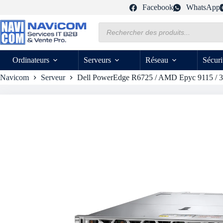
Passer
Facebook
WhatsApp
au
contenu
Recherche
de
produits
Ordinateurs
Serveurs
Réseau
Sécuri
Navicom
Serveur
Dell PowerEdge R6725 / AMD Epyc 9115 / 