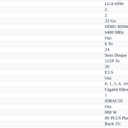
LGA 6096
2
2
32 Go
DDR5 RDI
6400 MHz
Oui
6 To
24
Sans Disque
1228 To
20
E3.S
Oui
0, 1, 5, 6, 10
Gigabit Ethe
1
iDRAC10
Oui
800 W
80 PLUS Pla
Rack 1U