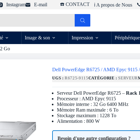
☎️ CONTACT
Instagram
E-mail

ℹ️ A propos de Nous
té
Image & son
Impression
Périphérique
32 Go
Dell PowerEdge R6725 / AMD Epyc 9115 /
UGS :
R6725-9115
CATÉGORIE :
SERVEUR
Serveur Dell PowerEdge R6725 –
Rack 
Processeur : AMD Epyc 9115
Mémoire interne : 32 Go 6400 MHz
Mémoire Ram maximale : 6 To
Stockage maximum : 1228 To
Alimentation : 800 W
Besoin d'une autre configuration ?