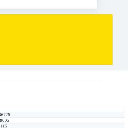
R6725
9005
9115