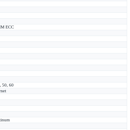
MM ECC
, 50, 60
rnet
tinum