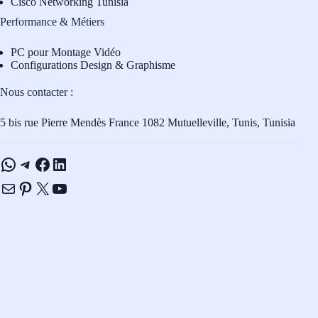
Cisco Networking Tunisia
Performance & Métiers
PC pour Montage Vidéo
Configurations Design & Graphisme
Nous contacter :
5 bis rue Pierre Mendès France 1082 Mutuelleville, Tunis, Tunisia
WhatsApp
Telegram
Facebook
LinkedIn
E-mail
Pinterest
X
YouTube