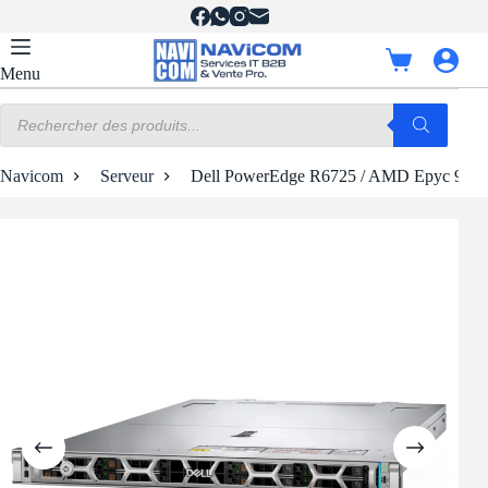
Passer
au
contenu
Panier
Menu
d’achat
Recherche
de
produits
Navicom
Serveur
Dell PowerEdge R6725 / AMD Epyc 9825