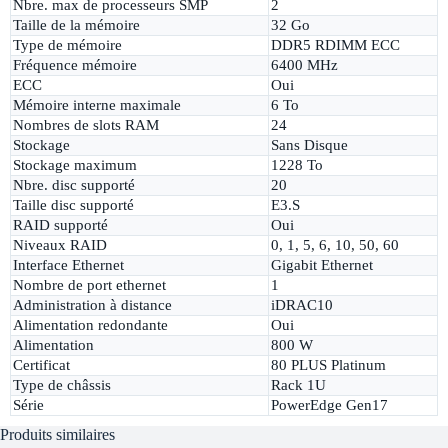
Nbre. max de processeurs SMP
2
Taille de la mémoire
32 Go
Type de mémoire
DDR5 RDIMM ECC
Fréquence mémoire
6400 MHz
ECC
Oui
Mémoire interne maximale
6 To
Nombres de slots RAM
24
Stockage
Sans Disque
Stockage maximum
1228 To
Nbre. disc supporté
20
Taille disc supporté
E3.S
RAID supporté
Oui
Niveaux RAID
0, 1, 5, 6, 10, 50, 60
Interface Ethernet
Gigabit Ethernet
Nombre de port ethernet
1
Administration à distance
iDRAC10
Alimentation redondante
Oui
Alimentation
800 W
Certificat
80 PLUS Platinum
Type de châssis
Rack 1U
Série
PowerEdge Gen17
Produits similaires