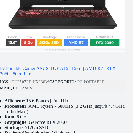
Pc Portable Gamer ASUS TUF A15 | 15.6″ | AMD R7 | RTX
2050 | 8Go Ram
UGS :
TUF507RF-HN030W
CATÉGORIE :
PC PORTABLE
MARQUE :
ASUS
Afficheur
: 15.6 Pouces | Full HD
Processeur
: AMD Ryzen 7 6800HS (3.2 GHz jusqu’à 4.7 GHz
Turbo Maxi)
Ram
: 8 Go
Graphique
: GeForce RTX 2050
Stockage
: 512Go SSD
Système d’exploitation
: Windows 11