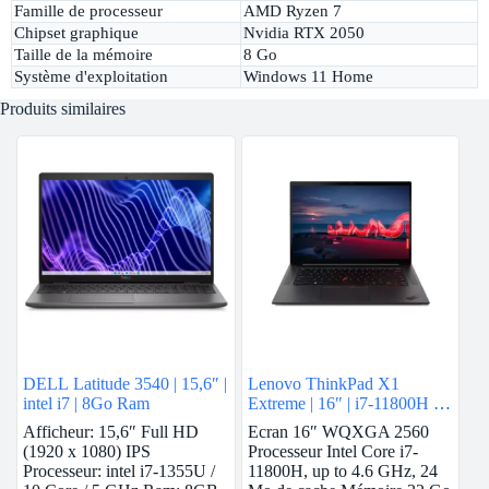
Famille de processeur
AMD Ryzen 7
Chipset graphique
Nvidia RTX 2050
Taille de la mémoire
8 Go
Système d'exploitation
Windows 11 Home
Produits similaires
DELL Latitude 3540 | 15,6″ |
Lenovo ThinkPad X1
intel i7 | 8Go Ram
Extreme | 16″ | i7-11800H |
32GB Ram | RTX 3060 | 1
Afficheur: 15,6″ Full HD
Ecran 16″ WQXGA 2560
To SSD
(1920 x 1080) IPS
Processeur Intel Core i7-
Processeur: intel i7-1355U /
11800H, up to 4.6 GHz, 24