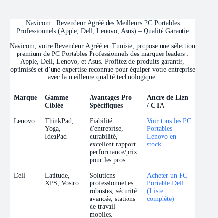
Navicom : Revendeur Agréé des Meilleurs PC Portables
Professionnels (Apple, Dell, Lenovo, Asus) – Qualité Garantie
Navicom, votre Revendeur Agréé en Tunisie, propose une sélection
premium de PC Portables Professionnels des marques leaders :
Apple, Dell, Lenovo, et Asus. Profitez de produits garantis,
optimisés et d’une expertise reconnue pour équiper votre entreprise
avec la meilleure qualité technologique.
Marque
Gamme
Avantages Pro
Ancre de Lien
Ciblée
Spécifiques
/ CTA
Marque
Gamme
Avantages Pro
Ancre de Lien
Lenovo
ThinkPad,
Fiabilité
Voir tous les PC
Ciblée
Spécifiques
/ CTA
Yoga,
d'entreprise,
Portables
IdeaPad
durabilité,
Lenovo en
excellent rapport
stock
performance/prix
pour les pros.
Dell
Latitude,
Solutions
Acheter un PC
XPS, Vostro
professionnelles
Portable Dell
robustes, sécurité
(Liste
avancée, stations
complète)
de travail
mobiles.