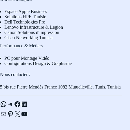
Espace Apple Business
Solutions HPE Tunisie
Dell Technologies Pro
L
enovo Infrastructure & Legion
Canon Solutions d'Impression
Cisco Networking Tunisia
Performance & Métiers
PC pour Montage Vidéo
Configurations Design & Graphisme
Nous contacter :
5 bis rue Pierre Mendès France 1082 Mutuelleville, Tunis, Tunisia
WhatsApp
Telegram
Facebook
LinkedIn
E-mail
Pinterest
X
YouTube