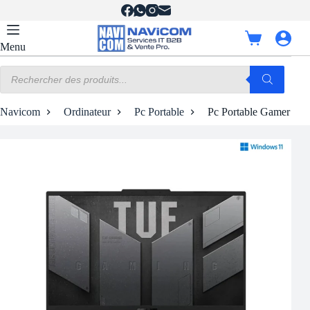
Passer
au
contenu
Panier
Menu
d’achat
Recherche
de
produits
Navicom
Ordinateur
Pc Portable
Pc Portable Gamer AS