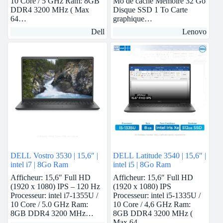
10 Core / 5 GHz Ram: 8GB
Mo de cache Mémoire 32 Go
DDR4 3200 MHz ( Max
Disque SSD 1 To Carte
64…
graphique…
Dell
Lenovo
DELL Vostro 3530 | 15,6″ |
DELL Latitude 3540 | 15,6″ |
intel i7 | 8Go Ram
intel i5 | 8Go Ram
Afficheur: 15,6″ Full HD
Afficheur: 15,6″ Full HD
(1920 x 1080) IPS – 120 Hz
(1920 x 1080) IPS
Processeur: intel i7-1355U /
Processeur: intel i5-1335U /
10 Core / 5.0 GHz Ram:
10 Core / 4,6 GHz Ram:
8GB DDR4 3200 MHz…
8GB DDR4 3200 MHz (
Max 64…