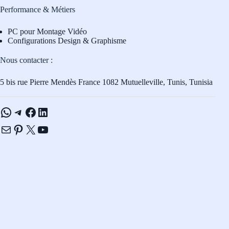
Performance & Métiers
PC pour Montage Vidéo
Configurations Design & Graphisme
Nous contacter :
5 bis rue Pierre Mendès France 1082 Mutuelleville, Tunis, Tunisia
WhatsApp
Telegram
Facebook
LinkedIn
E-mail
Pinterest
X
YouTube