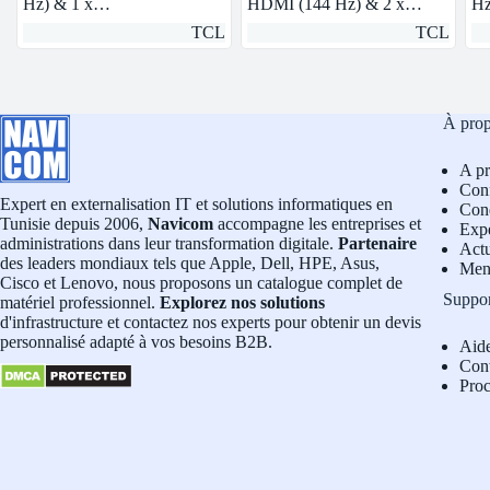
Hz) & 1 x…
HDMI (144 Hz) & 2 x…
Hz
TCL
TCL
À pro
A p
Conf
Expert en externalisation IT et solutions informatiques en
Cond
Tunisie depuis 2006,
Navicom
accompagne les entreprises et
Exp
administrations dans leur transformation digitale.
Partenaire
Actu
des leaders mondiaux tels que Apple, Dell, HPE, Asus,
Men
Cisco et Lenovo, nous proposons un catalogue complet de
Suppo
matériel professionnel.
Explorez nos solutions
d'infrastructure et contactez nos experts pour obtenir un devis
personnalisé adapté à vos besoins B2B.
Aid
Con
Pro