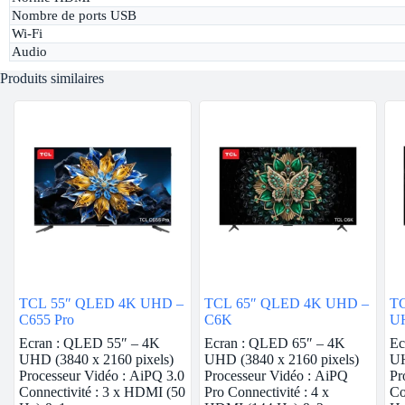
Nombre de ports USB
Wi-Fi
Audio
Produits similaires
TCL 55″ QLED 4K UHD –
TCL 65″ QLED 4K UHD –
TC
C655 Pro
C6K
U
Ecran : QLED 55″ – 4K
Ecran : QLED 65″ – 4K
Ec
UHD (3840 x 2160 pixels)
UHD (3840 x 2160 pixels)
UH
Processeur Vidéo : AiPQ 3.0
Processeur Vidéo : AiPQ
Pr
Connectivité : 3 x HDMI (50
Pro Connectivité : 4 x
Co