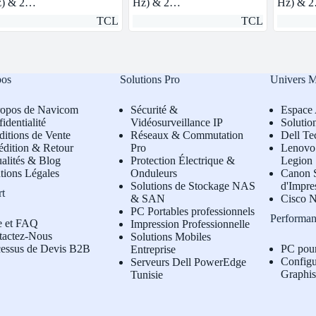
) & 2…
Hz) & 2…
Hz) & 
TCL
TCL
pos
Solutions Pro
Univers 
ropos de Navicom
Sécurité &
Espace 
identialité
Vidéosurveillance IP
Solutio
itions de Vente
Réseaux & Commutation
Dell Te
édition & Retour
Pro
L
enovo 
alités & Blog
Protection Électrique &
Legion
tions Légales
Onduleurs
Canon S
Solutions de Stockage NAS
d'Impre
rt
& SAN
Cisco N
PC Portables professionnels
Performan
e et FAQ
Impression Professionnelle
tactez-Nous
Solutions Mobiles
cessus de Devis B2B
PC pou
Entreprise
Configu
Serveurs Dell PowerEdge
Graphi
Tunisie