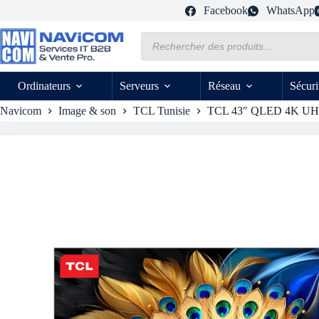
Passer
Facebook
WhatsApp
au
contenu
Recherche
de
produits
Ordinateurs
Serveurs
Réseau
Sécuri
Navicom
Image & son
TCL Tunisie
TCL 43″ QLED 4K UH