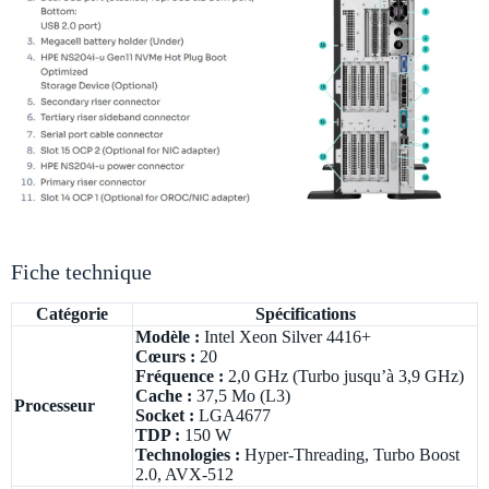
Fiche technique
Catégorie
Spécifications
Modèle :
Intel Xeon Silver 4416+
Cœurs :
20
Fréquence :
2,0 GHz (Turbo jusqu’à 3,9 GHz)
Cache :
37,5 Mo (L3)
Processeur
Socket :
LGA4677
TDP :
150 W
Technologies :
Hyper-Threading, Turbo Boost
2.0, AVX-512