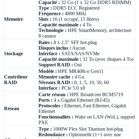
Capacité :
32 Go (1 x 32 Go DDR5 RDIMM)
Type :
DDR5 ECC Registered
Fréquence :
4800 MHz
Mémoire
Slots :
16 (1 occupé, 15 libres)
Capacité maximale :
4 To
Technologie :
HPE SmartMemory, architecture
8 canaux
Baies :
8 x 2,5″ SFF hot-plug
Disques inclus :
Aucun
Stockage
Interface :
SATA/SAS/NVMe
Capacité maximale :
32 To (avec disques 4 To)
Support RAID :
Oui
Modèle :
HPE MR408i-o Gen11
Contrôleur
Mémoire cache :
4 Go
RAID
Niveaux RAID :
0, 1, 5, 10, 50, 60
Interface :
PCIe 5.0 x8
Carte réseau :
HPE Broadcom BCM5719
Ports :
4 x Gigabit Ethernet (RJ-45)
Protocoles :
Ethernet, Fast Ethernet, Gigabit
Réseau
Ethernet
Fonctionnalités :
Wake on LAN (WoL), support
PXE
Type :
1000W Flex Slot Titanium hot-plug
Redondance :
Optionnelle (1+1 avec une