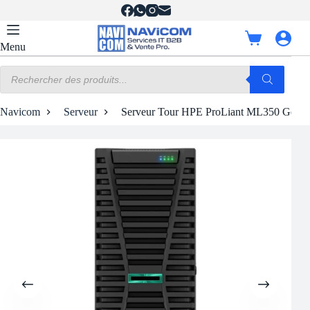
Passer
au
contenu
Panier
Menu
d’achat
Recherche
de
produits
Navicom
Serveur
Serveur Tour HPE ProLiant ML350 Gen1