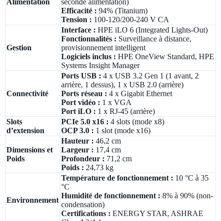
Alimentation
seconde alimentation)
Efficacité :
94% (Titanium)
Tension :
100-120/200-240 V CA
Interface :
HPE iLO 6 (Integrated Lights-Out)
Fonctionnalités :
Surveillance à distance,
Gestion
provisionnement intelligent
Logiciels inclus :
HPE OneView Standard, HPE
Systems Insight Manager
Ports USB :
4 x USB 3.2 Gen 1 (1 avant, 2
arrière, 1 dessus), 1 x USB 2.0 (arrière)
Connectivité
Ports réseau :
4 x Gigabit Ethernet
Port vidéo :
1 x VGA
Port iLO :
1 x RJ-45 (arrière)
Slots
PCIe 5.0 x16 :
4 slots (mode x8)
d’extension
OCP 3.0 :
1 slot (mode x16)
Hauteur :
46,2 cm
Dimensions et
Largeur :
17,4 cm
Poids
Profondeur :
71,2 cm
Poids :
24,73 kg
Température de fonctionnement :
10 °C à 35
°C
Humidité de fonctionnement :
8% à 90% (non-
Environnement
condensation)
Certifications :
ENERGY STAR, ASHRAE