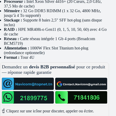
Processeur :
Intel Xeon Silver 4416+ (20 Cœurs, 2,0 GHz,
37,5 Mo de cache)
Mémoire :
32 Go DDR5 RDIMM (1 x 32 Go, 4800 MHz,
jusqu’à 4 To supporté)
Stockage :
Supporte 8 baies 2,5″ SFF hot-plug (sans disque
inclus)
RAID :
HPE MR408i-o Gen11 (0, 1, 5, 10, 50, 60) avec 4 Go
de cache
Réseau :
Carte réseau intégrée 1 Gb 4 ports (Broadcom
BCM5719)
Alimentation :
1000W Flex Slot Titanium hot-plug
(redondance optionnelle)
Format :
Tour 4U
Demandez un
devis B2B personnalisé
pour ce produit
— réponse rapide garantie
☝️ Cliquez sur une icône pour discuter, appeler ou écrire.