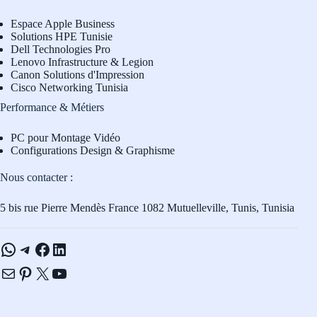
Espace Apple Business
Solutions HPE Tunisie
Dell Technologies Pro
L
enovo Infrastructure & Legion
Canon Solutions d'Impression
Cisco Networking Tunisia
Performance & Métiers
PC pour Montage Vidéo
Configurations Design & Graphisme
Nous contacter :
5 bis rue Pierre Mendès France 1082 Mutuelleville, Tunis, Tunisia
WhatsApp
Telegram
Facebook
LinkedIn
E-mail
Pinterest
X
YouTube