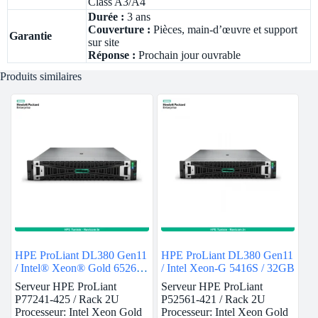
Class A3/A4
Durée :
3 ans
Couverture :
Pièces, main-d’œuvre et support
Garantie
sur site
Réponse :
Prochain jour ouvrable
Produits similaires
HPE ProLiant DL380 Gen11
HPE ProLiant DL380 Gen11
/ Intel® Xeon® Gold 6526Y
/ Intel Xeon-G 5416S / 32GB
/ 128GB
Serveur HPE ProLiant
Serveur HPE ProLiant
P77241-425 / Rack 2U
P52561-421 / Rack 2U
Processeur: Intel Xeon Gold
Processeur: Intel Xeon Gold