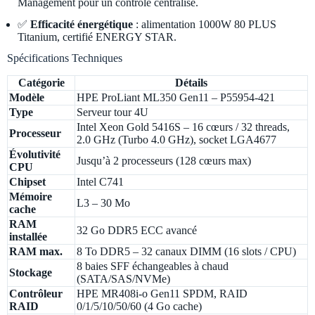
Management pour un contrôle centralisé.
✅
Efficacité énergétique
: alimentation 1000W 80 PLUS
Titanium, certifié ENERGY STAR.
Spécifications Techniques
Catégorie
Détails
Modèle
HPE ProLiant ML350 Gen11 – P55954-421
Type
Serveur tour 4U
Intel Xeon Gold 5416S – 16 cœurs / 32 threads,
Processeur
2.0 GHz (Turbo 4.0 GHz), socket LGA4677
Évolutivité
Jusqu’à 2 processeurs (128 cœurs max)
CPU
Chipset
Intel C741
Mémoire
L3 – 30 Mo
cache
RAM
32 Go DDR5 ECC avancé
installée
RAM max.
8 To DDR5 – 32 canaux DIMM (16 slots / CPU)
8 baies SFF échangeables à chaud
Stockage
(SATA/SAS/NVMe)
Contrôleur
HPE MR408i-o Gen11 SPDM, RAID
RAID
0/1/5/10/50/60 (4 Go cache)