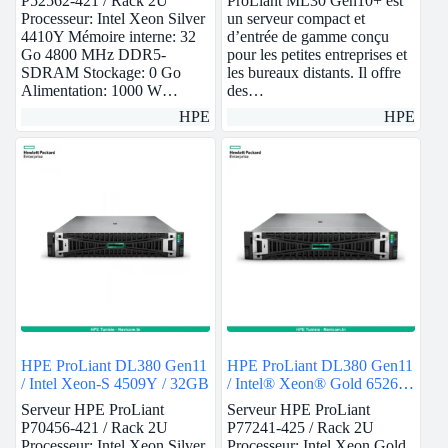
P52562-421 / Rack 2U
ProLiant ML30 Gen10+ est
Processeur: Intel Xeon Silver
un serveur compact et
4410Y Mémoire interne: 32
d’entrée de gamme conçu
Go 4800 MHz DDR5-
pour les petites entreprises et
SDRAM Stockage: 0 Go
les bureaux distants. Il offre
Alimentation: 1000 W…
des…
HPE
HPE
HPE ProLiant DL380 Gen11
HPE ProLiant DL380 Gen11
/ Intel Xeon-S 4509Y / 32GB
/ Intel® Xeon® Gold 6526Y
/ 128GB
Serveur HPE ProLiant
Serveur HPE ProLiant
P70456-421 / Rack 2U
P77241-425 / Rack 2U
Processeur: Intel Xeon Silver
Processeur: Intel Xeon Gold