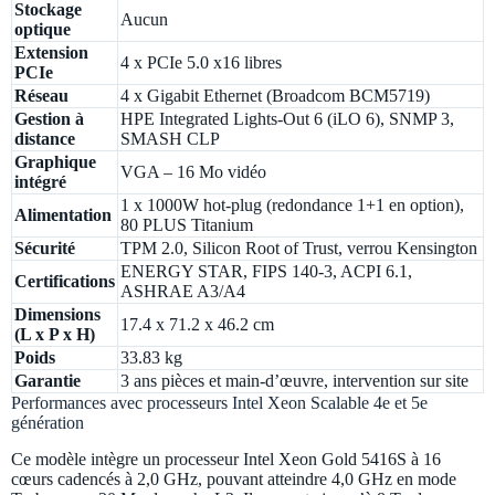
Stockage
Aucun
optique
Extension
4 x PCIe 5.0 x16 libres
PCIe
Réseau
4 x Gigabit Ethernet (Broadcom BCM5719)
Gestion à
HPE Integrated Lights-Out 6 (iLO 6), SNMP 3,
distance
SMASH CLP
Graphique
VGA – 16 Mo vidéo
intégré
1 x 1000W hot-plug (redondance 1+1 en option),
Alimentation
80 PLUS Titanium
Sécurité
TPM 2.0, Silicon Root of Trust, verrou Kensington
ENERGY STAR, FIPS 140-3, ACPI 6.1,
Certifications
ASHRAE A3/A4
Dimensions
17.4 x 71.2 x 46.2 cm
(L x P x H)
Poids
33.83 kg
Garantie
3 ans pièces et main-d’œuvre, intervention sur site
Performances avec processeurs Intel Xeon Scalable 4e et 5e
génération
Ce modèle intègre un processeur Intel Xeon Gold 5416S à 16
cœurs cadencés à 2,0 GHz, pouvant atteindre 4,0 GHz en mode