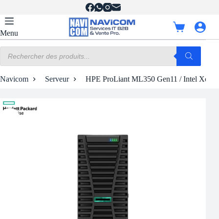
Passer
au
contenu
Panier
Menu
d’achat
Recherche
de
produits
Navicom
Serveur
HPE ProLiant ML350 Gen11 / Intel Xeon