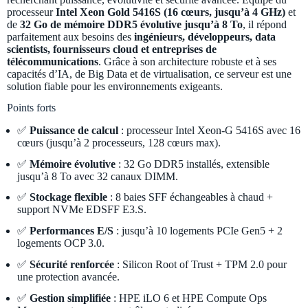
processeur
Intel Xeon Gold 5416S (16 cœurs, jusqu’à 4 GHz)
et
de
32 Go de mémoire DDR5 évolutive jusqu’à 8 To
, il répond
parfaitement aux besoins des
ingénieurs, développeurs, data
scientists, fournisseurs cloud et entreprises de
télécommunications
. Grâce à son architecture robuste et à ses
capacités d’IA, de Big Data et de virtualisation, ce serveur est une
solution fiable pour les environnements exigeants.
Points forts
✅
Puissance de calcul
: processeur Intel Xeon-G 5416S avec 16
cœurs (jusqu’à 2 processeurs, 128 cœurs max).
✅
Mémoire évolutive
: 32 Go DDR5 installés, extensible
jusqu’à 8 To avec 32 canaux DIMM.
✅
Stockage flexible
: 8 baies SFF échangeables à chaud +
support NVMe EDSFF E3.S.
✅
Performances E/S
: jusqu’à 10 logements PCIe Gen5 + 2
logements OCP 3.0.
✅
Sécurité renforcée
: Silicon Root of Trust + TPM 2.0 pour
une protection avancée.
✅
Gestion simplifiée
: HPE iLO 6 et HPE Compute Ops