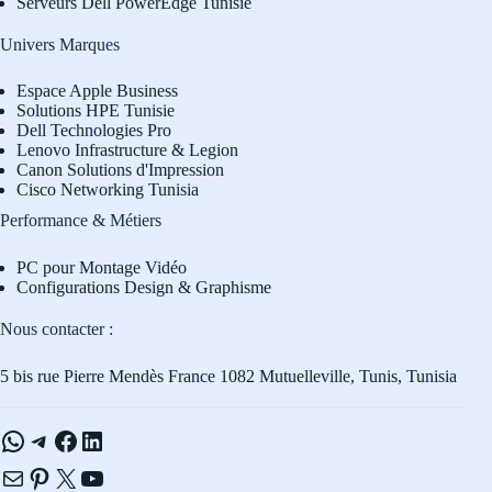
Serveurs Dell PowerEdge Tunisie
Univers Marques
Espace Apple Business
Solutions HPE Tunisie
Dell Technologies Pro
L
enovo Infrastructure & Legion
Canon Solutions d'Impression
Cisco Networking Tunisia
Performance & Métiers
PC pour Montage Vidéo
Configurations Design & Graphisme
Nous contacter :
5 bis rue Pierre Mendès France 1082 Mutuelleville, Tunis, Tunisia
WhatsApp
Telegram
Facebook
LinkedIn
E-mail
Pinterest
X
YouTube