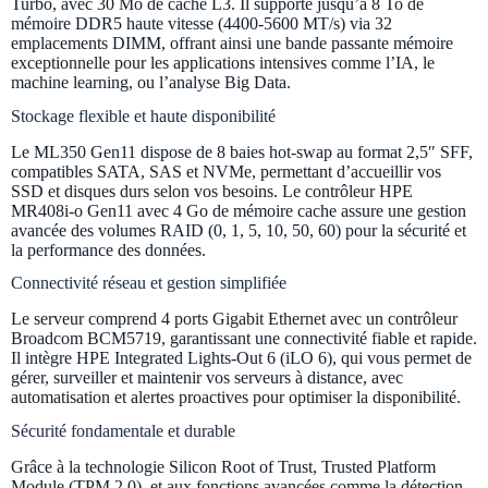
Turbo, avec 30 Mo de cache L3. Il supporte jusqu’à 8 To de
mémoire DDR5 haute vitesse (4400-5600 MT/s) via 32
emplacements DIMM, offrant ainsi une bande passante mémoire
exceptionnelle pour les applications intensives comme l’IA, le
machine learning, ou l’analyse Big Data.
Stockage flexible et haute disponibilité
Le ML350 Gen11 dispose de 8 baies hot-swap au format 2,5″ SFF,
compatibles SATA, SAS et NVMe, permettant d’accueillir vos
SSD et disques durs selon vos besoins. Le contrôleur HPE
MR408i-o Gen11 avec 4 Go de mémoire cache assure une gestion
avancée des volumes RAID (0, 1, 5, 10, 50, 60) pour la sécurité et
la performance des données.
Connectivité réseau et gestion simplifiée
Le serveur comprend 4 ports Gigabit Ethernet avec un contrôleur
Broadcom BCM5719, garantissant une connectivité fiable et rapide.
Il intègre HPE Integrated Lights-Out 6 (iLO 6), qui vous permet de
gérer, surveiller et maintenir vos serveurs à distance, avec
automatisation et alertes proactives pour optimiser la disponibilité.
Sécurité fondamentale et durable
Grâce à la technologie Silicon Root of Trust, Trusted Platform
Module (TPM 2.0), et aux fonctions avancées comme la détection