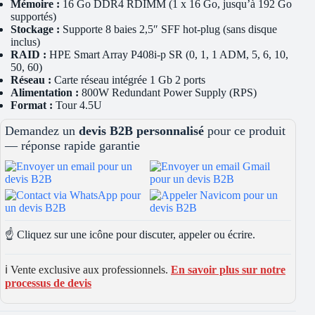
Mémoire :
16 Go DDR4 RDIMM (1 x 16 Go, jusqu’à 192 Go
supportés)
Stockage :
Supporte 8 baies 2,5″ SFF hot-plug (sans disque
inclus)
RAID :
HPE Smart Array P408i-p SR (0, 1, 1 ADM, 5, 6, 10,
50, 60)
Réseau :
Carte réseau intégrée 1 Gb 2 ports
Alimentation :
800W Redundant Power Supply (RPS)
Format :
Tour 4.5U
Demandez un
devis B2B personnalisé
pour ce produit
— réponse rapide garantie
☝️ Cliquez sur une icône pour discuter, appeler ou écrire.
ℹ️ Vente exclusive aux professionnels.
En savoir plus sur notre
processus de devis