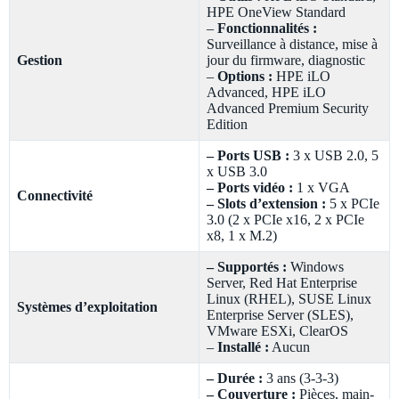
HPE OneView Standard
–
Fonctionnalités :
Surveillance à distance, mise à
Gestion
jour du firmware, diagnostic
–
Options :
HPE iLO
Advanced, HPE iLO
Advanced Premium Security
Edition
– Ports USB :
3 x USB 2.0, 5
x USB 3.0
– Ports vidéo :
1 x VGA
Connectivité
– Slots d’extension :
5 x PCIe
3.0 (2 x PCIe x16, 2 x PCIe
x8, 1 x M.2)
– Supportés :
Windows
Server, Red Hat Enterprise
Linux (RHEL), SUSE Linux
Systèmes d’exploitation
Enterprise Server (SLES),
VMware ESXi, ClearOS
–
Installé :
Aucun
– Durée :
3 ans (3-3-3)
– Couverture :
Pièces, main-