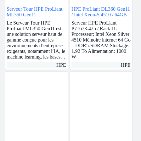
Serveur Tour HPE ProLiant
HPE ProLiant DL360 Gen11
ML350 Gen11
/ Intel Xeon-S 4510 / 64GB
Le Serveur Tour HPE
Serveur HPE ProLiant
ProLiant ML350 Gen11 est
P71673-425 / Rack 1U
une solution serveur haut de
Processeur: Intel Xeon Silver
gamme conçue pour les
4510 Mémoire interne: 64 Go
environnements d’entreprise
– DDR5-SDRAM Stockage:
exigeants, notamment l’IA, le
1.92 To Alimentation: 1000
machine learning, les bases…
W
HPE
HPE