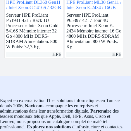
HPE ProLiant DL360 Gen11
HPE ProLiant ML30 Gen11 /
/ Intel Xeon-G 5416S / 32GB
Intel Xeon E-2434 / 16GB
Serveur HPE ProLiant
Serveur HPE ProLiant
P51931-421 / Rack 1U
P65397-421 / Tour 4U
Processeur: Intel Xeon Gold
Processeur: Intel Xeon E-
5416S Mémoire interne: 32
2434 Mémoire interne: 16 Go
Go 4800 MHz DDR5-
4800 MHz DDR5-SDRAM
SDRAM Alimentation: 800
Alimentation: 800 W Poids: –
W Poids: 32,3 Kg
Kg
HPE
HPE
Expert en externalisation IT et solutions informatiques en Tunisie
depuis 2006,
Navicom
accompagne les entreprises et
administrations dans leur transformation digitale.
Partenaire
des
leaders mondiaux tels que Apple, Dell, HPE, Asus, Cisco et
Lenovo, nous proposons un catalogue complet de matériel
professionnel.
Explorez nos solutions
d'infrastructure et contactez