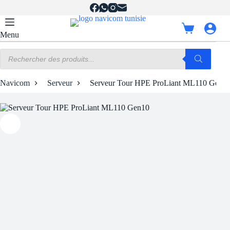
Passer
au
contenu
Panier
Menu
d’achat
Recherche
de
produits
Navicom
Serveur
Serveur Tour HPE ProLiant ML110 Gen1