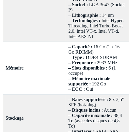
– Socket :
LGA 3647 (Socket
P)
– Lithographie :
14 nm
– Technologies :
Intel Hyper-
Threading, Intel Turbo Boost
2.0, Intel VT-x, Intel VT-d,
Intel AES-NI
– Capacité :
16 Go (1 x 16
Go RDIMM)
– Type :
DDR4-SDRAM
– Fréquence :
2933 MHz
Mémoire
– Slots disponibles :
6 (1
occupé)
– Mémoire maximale
supportée :
192 Go
– ECC :
Oui
– Baies supportées :
8 x 2,5″
SFF (hot-plug)
– Disques inclus :
Aucun
– Capacité maximale :
38,4
Stockage
To (avec des disques de 4,8
To)
–
Interfaces :
SATA, SAS