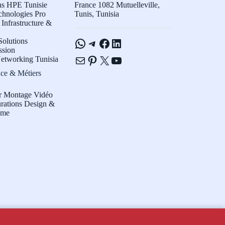
ns HPE Tunisie
France 1082 Mutuelleville,
chnologies Pro
Tunis, Tunisia
Infrastructure &
WhatsApp
Telegram
Facebook
LinkedIn
olutions
ssion
E-mail
Pinterest
X
YouTube
etworking Tunisia
ce & Métiers
r Montage Vidéo
rations Design &
sme