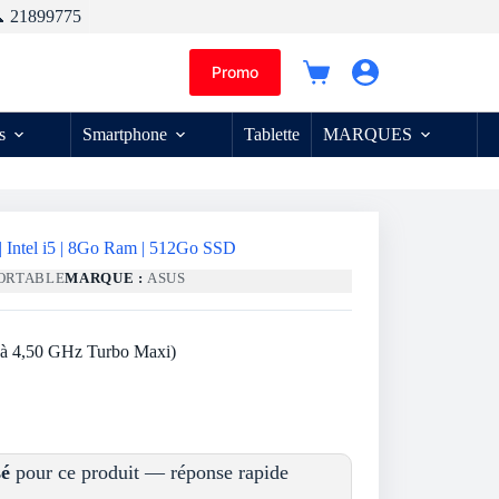
 21899775
Promo
Panier
d’achat
s
Smartphone
Tablette
MARQUES
| Intel i5 | 8Go Ram | 512Go SSD
PORTABLE
MARQUE :
ASUS
u’à 4,50 GHz Turbo Maxi)
sé
pour ce produit — réponse rapide