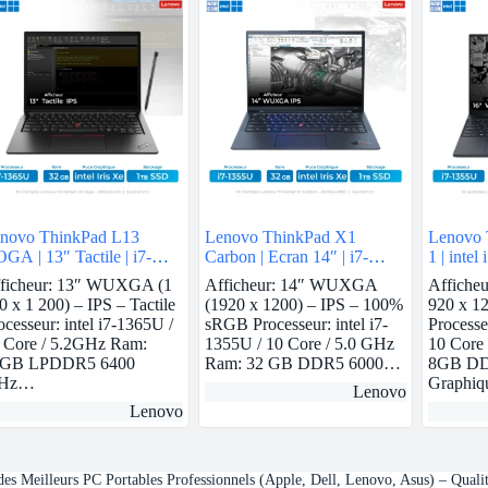
novo ThinkPad L13
Lenovo ThinkPad X1
Lenovo 
GA | 13″ Tactile | i7-
Carbon | Ecran 14″ | i7-
1 | inte
65U vPro | 32 GB Ram |
1355U | 32 GB Ram | intel
Ram | N
ficheur: 13″ WUXGA (1
Afficheur: 14″ WUXGA
Affiche
tel Iris Xe | 1 TB SSD
Iris Xe | 1 TB SSD
512GB 
0 x 1 200) – IPS – Tactile
(1920 x 1200) – IPS – 100%
920 x 12
ocesseur: intel i7-1365U /
sRGB Processeur: intel i7-
Processe
 Core / 5.2GHz Ram:
1355U / 10 Core / 5.0 GHz
10 Core
2GB LPDDR5 6400
Ram: 32 GB DDR5 6000…
8GB DD
Hz…
Graphi
Lenovo
Lenovo
s Meilleurs PC Portables Professionnels (Apple, Dell, Lenovo, Asus) – Quali