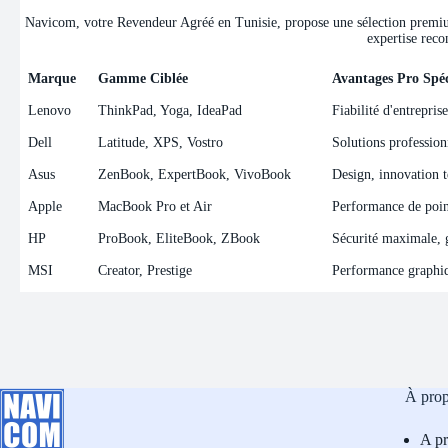
Navicom, votre Revendeur Agréé en Tunisie, propose une sélection premium 
expertise reco
Marque
Gamme Ciblée
Avantages Pro Spéc
Marque
Gamme Ciblée
Avantages Pro Spéc
Lenovo
ThinkPad, Yoga, IdeaPad
Fiabilité d'entrepris
Dell
Latitude, XPS, Vostro
Solutions professionn
Asus
ZenBook, ExpertBook, VivoBook
Design, innovation t
Apple
MacBook Pro et Air
Performance de point
HP
ProBook, EliteBook, ZBook
Sécurité maximale, ge
MSI
Creator, Prestige
Performance graphiqu
À pro
A p