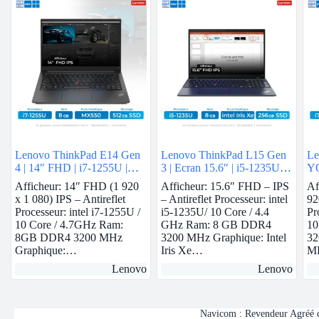
Lenovo ThinkPad E14 Gen
Lenovo ThinkPad L15 Gen
Le
4 | 14″ FHD | i7-1255U |
3 | Ecran 15.6″ | i5-1235U |
YO
8GB Ram | Nvidia MX550 |
8 GB Ram | intel Iris Xe |
13
Afficheur: 14″ FHD (1 920
Afficheur: 15.6″ FHD – IPS
Af
512 GB SSD
256 GB SSD
in
x 1 080) IPS – Antireflet
– Antireflet Processeur: intel
92
Processeur: intel i7-1255U /
i5-1235U/ 10 Core / 4.4
Pr
10 Core / 4.7GHz Ram:
GHz Ram: 8 GB DDR4
10
8GB DDR4 3200 MHz
3200 MHz Graphique: Intel
3
Graphique:…
Iris Xe…
M
Lenovo
Lenovo
Navicom : Revendeur Agréé de