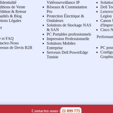
identialité
Vidéosurveillance IP
Solutio
itions de Vente
Réseaux & Commutation
Dell Te
édition & Retour
Pro
L
enovo 
alités & Blog
Protection Électrique &
Legion
tions Légales
Onduleurs
Canon S
Solutions de Stockage NAS
d'Impre
rt
& SAN
Cisco N
PC Portables professionnels
Performan
e et FAQ
Impression Professionnelle
tactez-Nous
Solutions Mobiles
cessus de Devis B2B
PC pou
Entreprise
Configu
Serveurs Dell PowerEdge
Graphi
Tunisie
Contactez-nous :
21 899 775