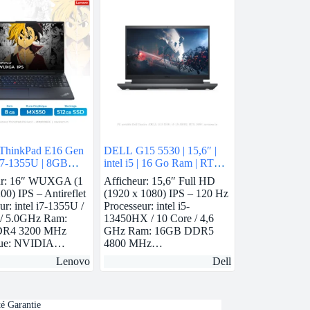
ThinkPad E16 Gen
DELL G15 5530 | 15,6″ |
l i7-1355U | 8GB
intel i5 | 16 Go Ram | RTX
vidia MX550 |
3050
ur: 16″ WUXGA (1
Afficheur: 15,6″ Full HD
SSD
00) IPS – Antireflet
(1920 x 1080) IPS – 120 Hz
ur: intel i7-1355U /
Processeur: intel i5-
 / 5.0GHz Ram:
13450HX / 10 Core / 4,6
R4 3200 MHz
GHz Ram: 16GB DDR5
que: NVIDIA…
4800 MHz…
Lenovo
Dell
té Garantie