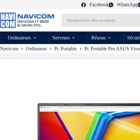
Passer
Facebook
WhatsApp
au
contenu
Recherche
de
produits
Ordinateurs
Serveurs
Réseau
Sécuri
Navicom
Ordinateur
Pc Portable
Pc Portable Pro ASUS Vivo