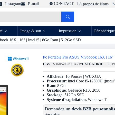
☎️ CONTACT
Instagram
E-mail

ℹ️ A propos de Nous
té
Image & son
Impression
Périphérique
book 16X | 16″ | Intel i5 | 8Go Ram | 512Go SSD
Pc Portable Pro ASUS Vivobook 16X | 16″ 
UGS :
S3605ZF-N1342W
CATÉGORIE :
PC 
Afficheur
: 16 Pouces | WUXGA
Processeur
: Intel Core i5-12500H (jusq
Ram
: 8 Go
Graphique
: GeForce RTX 2050
Stockage
: 512Go SSD
Système d’exploitation
: Windows 11
Demandez un
devis B2B personnali
garantie