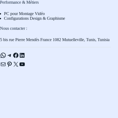
Performance & Métiers
PC pour Montage Vidéo
Configurations Design & Graphisme
Nous contacter :
5 bis rue Pierre Mendès France 1082 Mutuelleville, Tunis, Tunisia
WhatsApp
Telegram
Facebook
LinkedIn
E-mail
Pinterest
X
YouTube