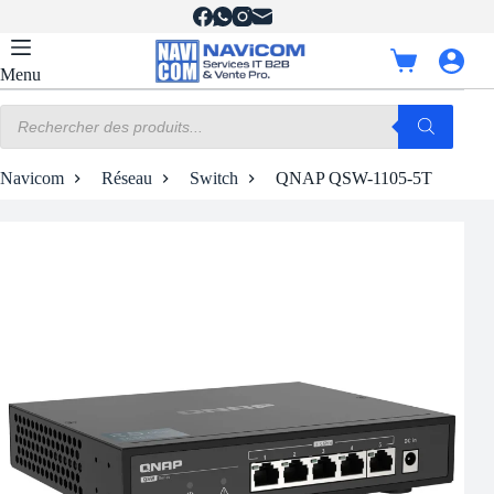
Passer
au
contenu
Panier
Menu
d’achat
Recherche
de
produits
Navicom
Réseau
Switch
QNAP QSW-1105-5T