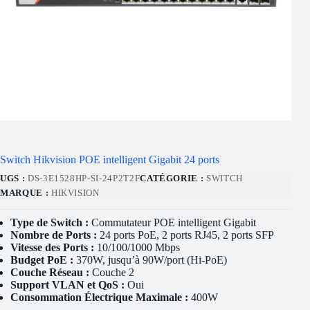
Switch Hikvision POE intelligent Gigabit 24 ports
UGS :
DS-3E1528HP-SI-24P2T2F
CATÉGORIE :
SWITCH
MARQUE :
HIKVISION
Type de Switch :
Commutateur POE intelligent Gigabit
Nombre de Ports :
24 ports PoE, 2 ports RJ45, 2 ports SFP
Vitesse des Ports :
10/100/1000 Mbps
Budget PoE :
370W, jusqu’à 90W/port (Hi-PoE)
Couche Réseau :
Couche 2
Support VLAN et QoS :
Oui
Consommation Électrique Maximale :
400W