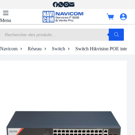
Passer
au
contenu
Panier
Menu
d’achat
Recherche
de
produits
Navicom
Réseau
Switch
Switch Hikvision POE intellige