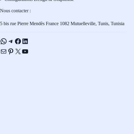
Nous contacter :
5 bis rue Pierre Mendès France 1082 Mutuelleville, Tunis, Tunisia
WhatsApp
Telegram
Facebook
LinkedIn
E-mail
Pinterest
X
YouTube