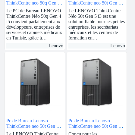
ThinkCentre neo 50q Gen 4 |
ThinkCentre neo 50t Gen 5 |
intel i5 | 8GB Ram
intel i3 | 8GB Ram
Le PC de Bureau LENOVO
Le LENOVO ThinkCentre
ThinkCentre Néo 50q Gen 4
Néo 50t Gen 5 i3 est une
i5 convient parfaitement aux
solution fiable pour les petites
développeurs, entreprises de
entreprises, les secrétariats
services et cabinets médicaux
médicaux et les centres de
en Tunisie, grâce à…
formation en…
Lenovo
Lenovo
Pc de Bureau Lenovo
Pc de Bureau Lenovo
ThinkCentre neo 50t Gen 5 |
ThinkCentre neo 50t Gen 5 |
intel i5 | 8GB Ram
intel i7 | 8GB Ram
Le LENOVO ThinkCentre
Conçu pour les