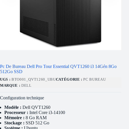
Pc De Bureau Dell Pro Tour Essential QVT1260 i3 14Gén 8Go
512Go SSD
UGS :
BTO001_QVT1260_UBU
CATÉGORIE :
PC BUREAU
MARQUE :
DELL
Configuration technique
Modèle :
Dell QVT1260
Processeur :
Intel Core i3-14100
Mémoire :
8 Go RAM
Stockage :
SSD 512 Go
Système :
Ubuntu