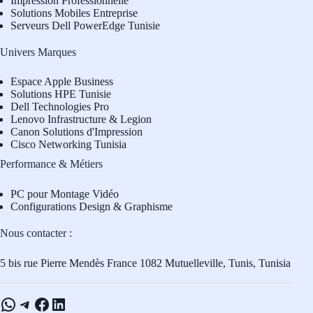
Impression Professionnelle
Solutions Mobiles Entreprise
Serveurs Dell PowerEdge Tunisie
Univers Marques
Espace Apple Business
Solutions HPE Tunisie
Dell Technologies Pro
L
enovo Infrastructure & Legion
Canon Solutions d'Impression
Cisco Networking Tunisia
Performance & Métiers
PC pour Montage Vidéo
Configurations Design & Graphisme
Nous contacter :
5 bis rue Pierre Mendès France 1082 Mutuelleville, Tunis, Tunisia
WhatsApp
Telegram
Facebook
LinkedIn