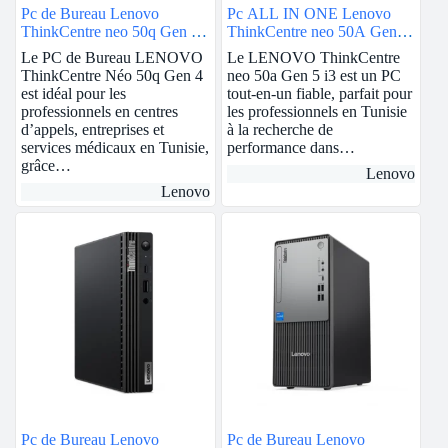
Pc de Bureau Lenovo
Pc ALL IN ONE Lenovo
ThinkCentre neo 50q Gen 4 |
ThinkCentre neo 50A Gen 5
intel i3 | 8GB Ram
| 23.8″ | intel i3 | 8GB Ram
Le PC de Bureau LENOVO
Le LENOVO ThinkCentre
ThinkCentre Néo 50q Gen 4
neo 50a Gen 5 i3 est un PC
est idéal pour les
tout-en-un fiable, parfait pour
professionnels en centres
les professionnels en Tunisie
d’appels, entreprises et
à la recherche de
services médicaux en Tunisie,
performance dans…
grâce…
Lenovo
Lenovo
Pc de Bureau Lenovo
Pc de Bureau Lenovo