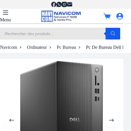
Passer
au
contenu
Panier
Menu
d’achat
Recherche
de
produits
Navicom
Ordinateur
Pc Bureau
Pc De Bureau Dell Pro