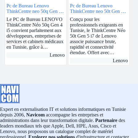
Pc de Bureau Lenovo
Pc de Bureau Lenovo
ThinkCentre neo 50q Gen 4 |
ThinkCentre neo 50t Gen 5 |
intel i5 | 8GB Ram
intel i7 | 8GB Ram
Le PC de Bureau LENOVO
Conçu pour les
ThinkCentre Néo 50q Gen 4
professionnels exigeants en
i5 convient parfaitement aux
Tunisie, le ThinkCentre Néo
développeurs, entreprises de
50t Gen 5 i7 de Lenovo
services et cabinets médicaux
associe puissance brute,
en Tunisie, grâce à…
rapidité et connectivité
étendue. Offert avec…
Lenovo
Lenovo
Expert en externalisation IT et solutions informatiques en Tunisie
depuis 2006,
Navicom
accompagne les entreprises et
administrations dans leur transformation digitale.
Partenaire
des
leaders mondiaux tels que Apple, Dell, HPE, Asus, Cisco et
Lenovo, nous proposons un catalogue complet de matériel
professionnel.
Explorez nos solutions
d'infrastructure et contactez