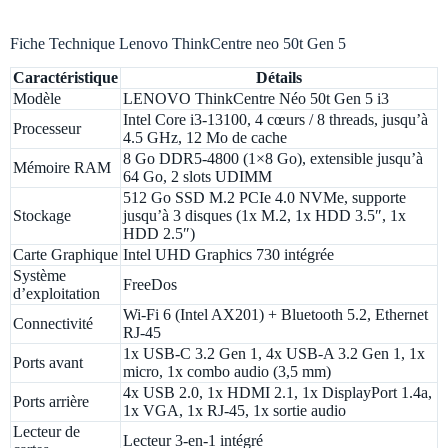
Fiche Technique Lenovo ThinkCentre neo 50t Gen 5
Caractéristique
Détails
Modèle
LENOVO ThinkCentre Néo 50t Gen 5 i3
Intel Core i3-13100, 4 cœurs / 8 threads, jusqu’à
Processeur
4.5 GHz, 12 Mo de cache
8 Go DDR5-4800 (1×8 Go), extensible jusqu’à
Mémoire RAM
64 Go, 2 slots UDIMM
512 Go SSD M.2 PCIe 4.0 NVMe, supporte
Stockage
jusqu’à 3 disques (1x M.2, 1x HDD 3.5″, 1x
HDD 2.5″)
Carte Graphique
Intel UHD Graphics 730 intégrée
Système
FreeDos
d’exploitation
Wi-Fi 6 (Intel AX201) + Bluetooth 5.2, Ethernet
Connectivité
RJ-45
1x USB-C 3.2 Gen 1, 4x USB-A 3.2 Gen 1, 1x
Ports avant
micro, 1x combo audio (3,5 mm)
4x USB 2.0, 1x HDMI 2.1, 1x DisplayPort 1.4a,
Ports arrière
1x VGA, 1x RJ-45, 1x sortie audio
Lecteur de
Lecteur 3-en-1 intégré