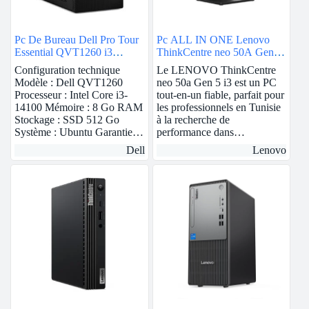
Pc De Bureau Dell Pro Tour
Pc ALL IN ONE Lenovo
Essential QVT1260 i3
ThinkCentre neo 50A Gen 5
14Gén 8Go 512Go SSD
| 23.8″ | intel i3 | 8GB Ram
Configuration technique
Le LENOVO ThinkCentre
Modèle : Dell QVT1260
neo 50a Gen 5 i3 est un PC
Processeur : Intel Core i3-
tout-en-un fiable, parfait pour
14100 Mémoire : 8 Go RAM
les professionnels en Tunisie
Stockage : SSD 512 Go
à la recherche de
Système : Ubuntu Garantie…
performance dans…
Dell
Lenovo