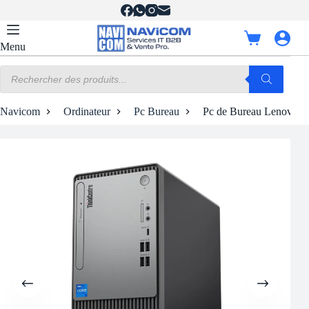
Passer
au
contenu
Panier
Menu
d’achat
Recherche
de
produits
Navicom
Ordinateur
Pc Bureau
Pc de Bureau Lenovo Th