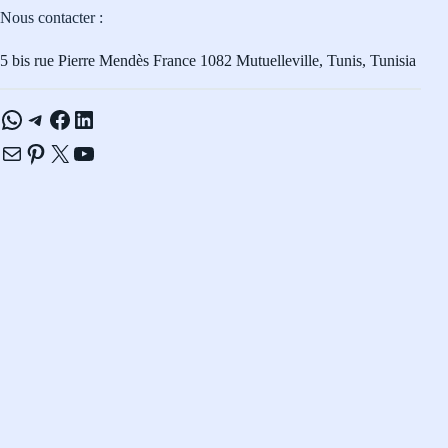
Nous contacter :
5 bis rue Pierre Mendès France 1082 Mutuelleville, Tunis, Tunisia
WhatsApp
Telegram
Facebook
LinkedIn
E-mail
Pinterest
X
YouTube