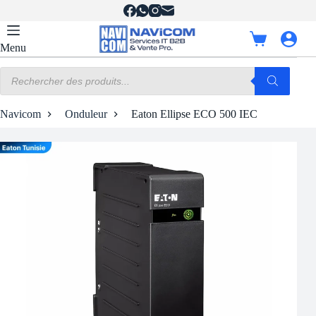
Passer
au
contenu
Panier
Menu
d’achat
Recherche
de
produits
Navicom
Onduleur
Eaton Ellipse ECO 500 IEC