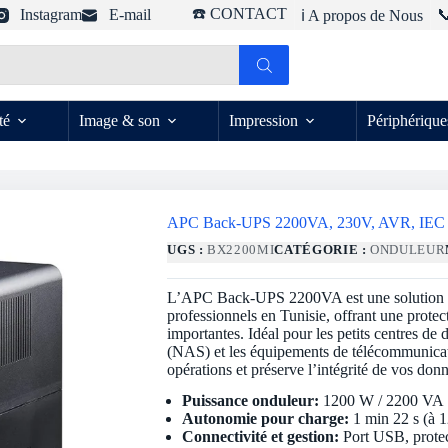
☎️ CONTACT
Instagram
E-mail

ℹ️ A propos de Nous
té
Image & son
Impression
Périphérique
APC Back-UPS 2200VA, 230V, AVR, IEC
UGS :
BX2200MI
CATÉGORIE :
ONDULEUR
L’APC Back-UPS 2200VA est une solution de 
professionnels en Tunisie, offrant une protect
importantes. Idéal pour les petits centres de
(NAS) et les équipements de télécommunicatio
opérations et préserve l’intégrité de vos don
Puissance onduleur:
1200 W / 2200 VA
Autonomie pour charge:
1 min 22 s (à 
Connectivité et gestion:
Port USB, protec