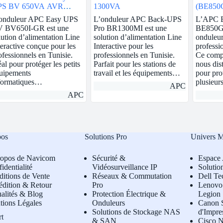
PS BV 650VA AVR
1300VA
(BE850
huko 230V
onduleur APC Easy UPS
L’onduleur APC Back-UPS
L’APC 
 BV650I-GR est une
Pro BR1300MI est une
BE850G2
lution d’alimentation Line
solution d’alimentation Line
onduleur
teractive conçue pour les
Interactive pour les
professi
ofessionnels en Tunisie.
professionnels en Tunisie.
Ce compo
éal pour protéger les petits
Parfait pour les stations de
nous dist
uipements
travail et les équipements…
pour pro
formatiques…
plusieur
APC
APC
pos
Solutions Pro
Univers 
ropos de Navicom
Sécurité &
Espace 
identialité
Vidéosurveillance IP
Solutio
itions de Vente
Réseaux & Commutation
Dell Te
édition & Retour
Pro
L
enovo 
alités & Blog
Protection Électrique &
Legion
tions Légales
Onduleurs
Canon S
Solutions de Stockage NAS
d'Impre
rt
& SAN
Cisco N