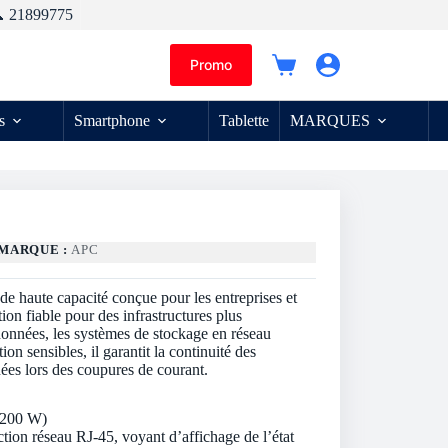
 21899775
Promo
Panier
d’achat
s
Smartphone
Tablette
MARQUES
MARQUE :
APC
haute capacité conçue pour les entreprises et
ion fiable pour des infrastructures plus
 données, les systèmes de stockage en réseau
n sensibles, il garantit la continuité des
nées lors des coupures de courant.
1200 W)
tion réseau RJ-45, voyant d’affichage de l’état