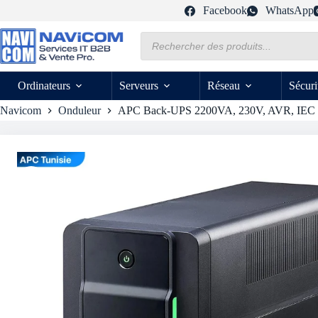
Passer
Facebook
WhatsApp
au
contenu
Recherche
de
produits
Ordinateurs
Serveurs
Réseau
Sécuri
Navicom
Onduleur
APC Back-UPS 2200VA, 230V, AVR, IEC