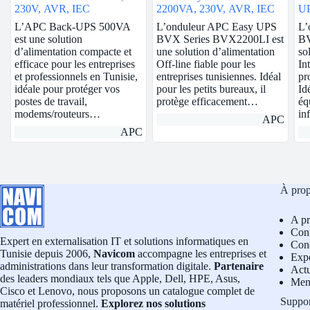
230V, AVR, IEC
2200VA, 230V, AVR, IEC
U
Sc
L’APC Back-UPS 500VA
L’onduleur APC Easy UPS
L’
est une solution
BVX Series BVX2200LI est
BV
d’alimentation compacte et
une solution d’alimentation
so
efficace pour les entreprises
Off-line fiable pour les
In
et professionnels en Tunisie,
entreprises tunisiennes. Idéal
pr
idéale pour protéger vos
pour les petits bureaux, il
Id
postes de travail,
protège efficacement…
éq
modems/routeurs…
in
APC
APC
À pro
A p
Conf
Expert en externalisation IT et solutions informatiques en
Cond
Tunisie depuis 2006,
Navicom
accompagne les entreprises et
Exp
administrations dans leur transformation digitale.
Partenaire
Actu
des leaders mondiaux tels que Apple, Dell, HPE, Asus,
Men
Cisco et Lenovo, nous proposons un catalogue complet de
Suppo
matériel professionnel.
Explorez nos solutions