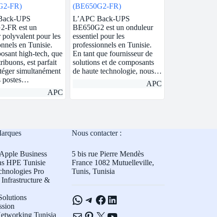
G2-FR)
(BE650G2-FR)
Back-UPS
L’APC Back-UPS
-FR est un
BE650G2 est un onduleur
 polyvalent pour les
essentiel pour les
onnels en Tunisie.
professionnels en Tunisie.
sant high-tech, que
En tant que fournisseur de
ribuons, est parfait
solutions et de composants
téger simultanément
de haute technologie, nous…
s postes…
APC
APC
Marques
Nous contacter :
Apple Business
5 bis rue Pierre Mendès
ns HPE Tunisie
France 1082 Mutuelleville,
chnologies Pro
Tunis, Tunisia
Infrastructure &
WhatsApp
Telegram
Facebook
LinkedIn
olutions
ssion
E-mail
Pinterest
X
YouTube
etworking Tunisia