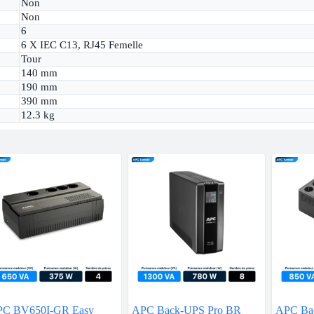
Non
Non
6
6 X IEC C13, RJ45 Femelle
Tour
140 mm
190 mm
390 mm
12.3 kg
C BV650I-GR Easy
APC Back-UPS Pro BR
APC Ba