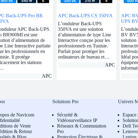
C Back-UPS Pro BR
APC Back-UPS CS 350VA
APC BV
00VA
UPS BV
L’onduleur Back-UPS
Schuko
onduleur APC Back-UPS
350VA est une solution
L’ondul
o BR900MI est une
d’alimentation de type Line
BV BV50
lution d’alimentation de
Interactive conçue pour les
solution
pe Line Interactive parfaite
professionnels en Tunisie.
Interact
ur les professionnels en
Parfait pour protéger les
professi
nisie. Il protège
ordinateurs de bureau et…
Idéal pou
ficacement les stations
équipem
APC
e…
informa
APC
pos
Solutions Pro
Univers 
ropos de Navicom
Sécurité &
Espace 
identialité
Vidéosurveillance IP
Solutio
itions de Vente
Réseaux & Commutation
Dell Te
édition & Retour
Pro
L
enovo 
alités & Blog
Protection Électrique &
Legion