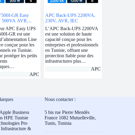
500I-GR Easy
APC Back-UPS 2200VA,
 500VA AVR
230V, AVR, IEC
 230V
eur APC Easy UPS
L’APC Back-UPS 2200VA
0I-GR est une
est une solution de haute
 d’alimentation Line
capacité conçue pour les
ive conçue pour les
entreprises et professionnels
onnels en Tunisie.
en Tunisie, offrant une
r protéger les petits
protection fiable pour des
ents
infrastructures plus…
tiques…
APC
APC
Marques
Nous contacter :
Apple Business
5 bis rue Pierre Mendès
ns HPE Tunisie
France 1082 Mutuelleville,
chnologies Pro
Tunis, Tunisia
Infrastructure &