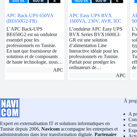
APC Back-UPS 650VA
APC Easy UPS BVX
AP
(BE650G2-FR)
1600VA, 230V, AVR, IEC
9
L’APC Back-UPS
L’onduleur APC Easy UPS
L’
BE650G2 est un onduleur
BVX Series BVX1600LI-
Pr
essentiel pour les
GR est une solution
so
professionnels en Tunisie.
d’alimentation Line
ty
En tant que fournisseur de
Interactive idéale pour les
po
solutions et de composants
professionnels en Tunisie.
Tu
de haute technologie, nous…
Parfait pour protéger les
ef
ordinateurs de…
d
APC
APC
À pro
A p
Conf
Expert en externalisation IT et solutions informatiques en
Cond
Tunisie depuis 2006,
Navicom
accompagne les entreprises et
Exp
administrations dans leur transformation digitale.
Partenaire
Actu