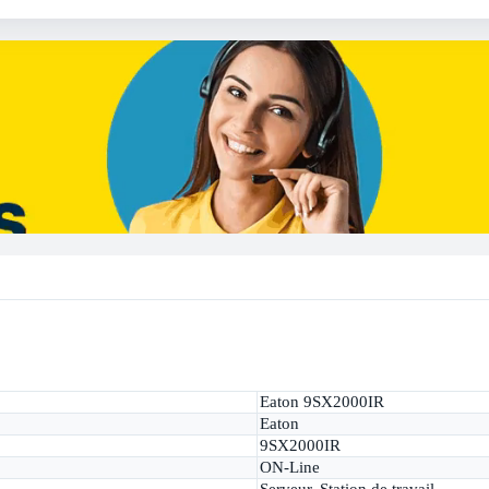
Eaton 9SX2000IR
Eaton
9SX2000IR
ON-Line
Serveur, Station de travail