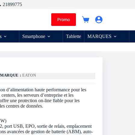
 21899775
Promo
Panier
d’achat
s
Smartphone
Tablette
MARQUES
R
MARQUE :
EATON
on d’alimentation haute performance pour les
centers, les serveurs d’entreprise et les
 offre une protection on-line fiable pour les
les centres de données.
A
 W)
2, port USB, EPO, sortie de relais, emplacement
ons avancées de gestion de batterie (ABM), auto-