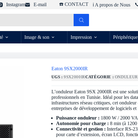
☎️ CONTACT
Instagram
E-mail

ℹ️ A propos de Nous
té
Image & son
Impression
Périphérique
Eaton 9SX2000IR
UGS :
9SX2000IR
CATÉGORIE :
ONDULEU
L’onduleur Eaton 9SX 2000IR est une soluti
professionnels en Tunisie. Idéal pour les data 
infrastructures réseau critiques, cet onduleur
entreprises de développement de logiciels et 
Puissance onduleur :
1800 W / 2000 V
Autonomie pour charge :
8 min (à 1200
Connectivité et gestion :
Interface RS-23
pour carte d’extension, écran LCD, foncti