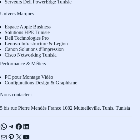
Serveurs Dell PowerEdge Tunisie
Univers Marques
Espace Apple Business
Solutions HPE Tunisie
Dell Technologies Pro
L
enovo Infrastructure & Legion
Canon Solutions d'Impression
Cisco Networking Tunisia
Performance & Métiers
PC pour Montage Vidéo
Configurations Design & Graphisme
Nous contacter :
5 bis rue Pierre Mendès France 1082 Mutuelleville, Tunis, Tunisia
WhatsApp
Telegram
Facebook
LinkedIn
E-mail
Pinterest
X
YouTube