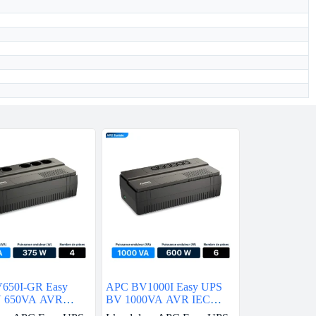
650I-GR Easy
APC BV1000I Easy UPS
 650VA AVR
BV 1000VA AVR IEC
 230V
230V