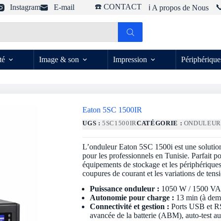
☎️ CONTACT
Instagram
E-mail

ℹ️ A propos de Nous
té
Image & son
Impression
Périphérique
Eaton 5SC 1500IR
UGS :
5SC1500IR
CATÉGORIE :
ONDULEU
L’onduleur Eaton 5SC 1500i est une solution 
pour les professionnels en Tunisie. Parfait p
équipements de stockage et les périphériques 
coupures de courant et les variations de tens
Puissance onduleur :
1050 W / 1500 V
Autonomie pour charge :
13 min (à demi
Connectivité et gestion :
Ports USB et RS
avancée de la batterie (ABM), auto-test a