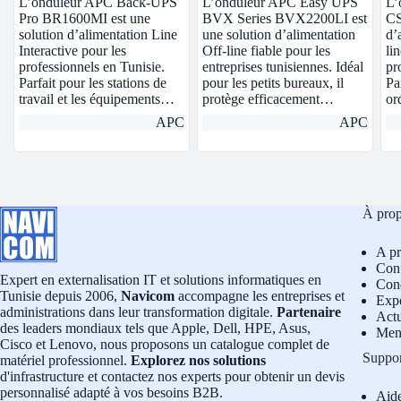
L’onduleur APC Back-UPS
L’onduleur APC Easy UPS
L’
Pro BR1600MI est une
BVX Series BVX2200LI est
CS
solution d’alimentation Line
une solution d’alimentation
d’
Interactive pour les
Off-line fiable pour les
li
professionnels en Tunisie.
entreprises tunisiennes. Idéal
pr
Parfait pour les stations de
pour les petits bureaux, il
Pa
travail et les équipements…
protège efficacement…
or
APC
APC
À pro
A p
Conf
Expert en externalisation IT et solutions informatiques en
Cond
Tunisie depuis 2006,
Navicom
accompagne les entreprises et
Exp
administrations dans leur transformation digitale.
Partenaire
Actu
des leaders mondiaux tels que Apple, Dell, HPE, Asus,
Men
Cisco et Lenovo, nous proposons un catalogue complet de
Suppo
matériel professionnel.
Explorez nos solutions
d'infrastructure et contactez nos experts pour obtenir un devis
personnalisé adapté à vos besoins B2B.
Aid