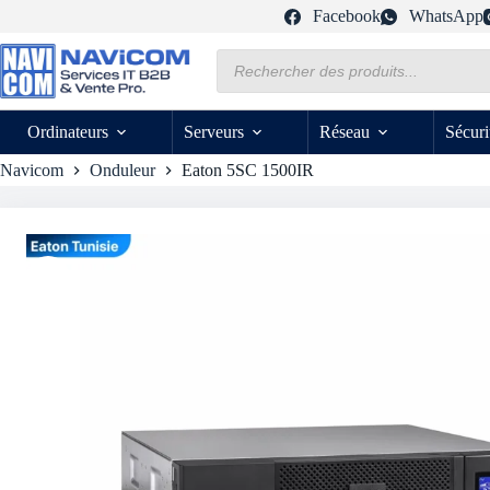
Passer
Facebook
WhatsApp
au
contenu
Recherche
de
produits
Ordinateurs
Serveurs
Réseau
Sécuri
Navicom
Onduleur
Eaton 5SC 1500IR