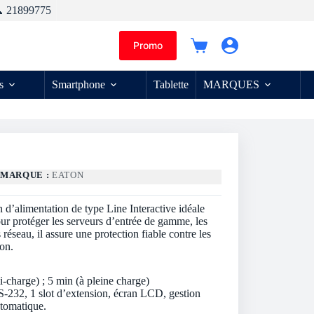
 21899775
Promo
Panier
d’achat
s
Smartphone
Tablette
MARQUES
R
MARQUE :
EATON
d’alimentation de type Line Interactive idéale
our protéger les serveurs d’entrée de gamme, les
réseau, il assure une protection fiable contre les
ion.
A
-charge) ; 5 min (à pleine charge)
-232, 1 slot d’extension, écran LCD, gestion
utomatique.