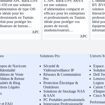
onduleur APC Back-UPS
L’APC Back-UPS 500VA
L’ondul
 650 est une solution
est une solution
BV BV65
alimentation de type Off-
d’alimentation compacte et
solution
ne idéale pour les
efficace pour les entreprises
Interact
ofessionnels en Tunisie.
et professionnels en Tunisie,
professi
rfait pour protéger les
idéale pour protéger vos
Idéal pou
dinateurs de bureau…
postes de travail,
équipem
modems/routeurs…
informa
APC
APC
pos
Solutions Pro
Univers 
ropos de Navicom
Sécurité &
Espace 
identialité
Vidéosurveillance IP
Solutio
itions de Vente
Réseaux & Commutation
Dell Te
édition & Retour
Pro
L
enovo 
alités & Blog
Protection Électrique &
Legion
tions Légales
Onduleurs
Canon S
Solutions de Stockage NAS
d'Impre
rt
& SAN
Cisco N
PC Portables professionnels
Performan
e et FAQ
Impression Professionnelle