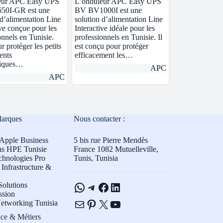
eur APC Easy UPS
L’onduleur APC Easy UPS
0I-GR est une
BV BV1000I est une
 d’alimentation Line
solution d’alimentation Line
ive conçue pour les
Interactive idéale pour les
onnels en Tunisie.
professionnels en Tunisie. Il
r protéger les petits
est conçu pour protéger
ents
efficacement les…
tiques…
APC
APC
Marques
Nous contacter :
Apple Business
5 bis rue Pierre Mendès
ns HPE Tunisie
France 1082 Mutuelleville,
chnologies Pro
Tunis, Tunisia
Infrastructure &
WhatsApp
Telegram
Facebook
LinkedIn
olutions
ssion
E-mail
Pinterest
X
YouTube
etworking Tunisia
ce & Métiers