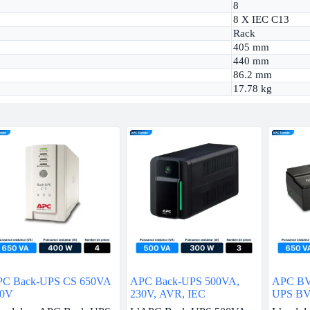
8
8 X IEC C13
Rack
405 mm
440 mm
86.2 mm
17.78 kg
C Back-UPS CS 650VA
APC Back-UPS 500VA,
APC BV
30V
230V, AVR, IEC
UPS BV
Schuko