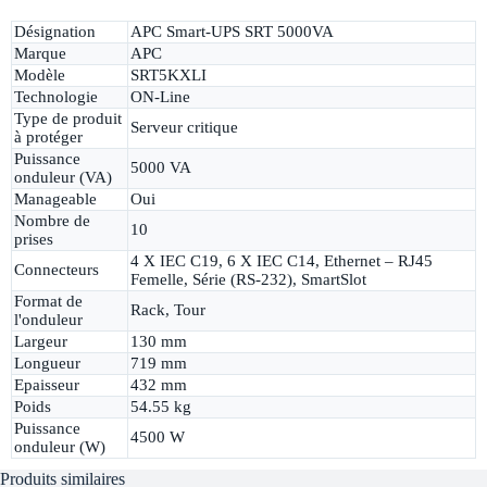
Désignation
APC Smart-UPS SRT 5000VA
Marque
APC
Modèle
SRT5KXLI
Technologie
ON-Line
Type de produit
Serveur critique
à protéger
Puissance
5000 VA
onduleur (VA)
Manageable
Oui
Nombre de
10
prises
4 X IEC C19, 6 X IEC C14, Ethernet – RJ45
Connecteurs
Femelle, Série (RS-232), SmartSlot
Format de
Rack, Tour
l'onduleur
Largeur
130 mm
Longueur
719 mm
Epaisseur
432 mm
Poids
54.55 kg
Puissance
4500 W
onduleur (W)
Produits similaires