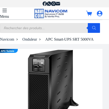
Passer
au
contenu
Panier
Menu
d’achat
Recherche
de
produits
Navicom
Onduleur
APC Smart-UPS SRT 5000VA