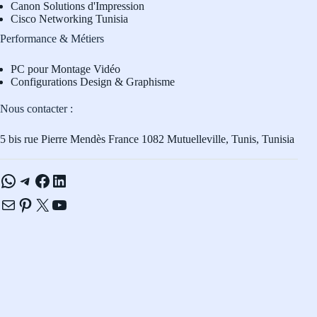
Canon Solutions d'Impression
Cisco Networking Tunisia
Performance & Métiers
PC pour Montage Vidéo
Configurations Design & Graphisme
Nous contacter :
5 bis rue Pierre Mendès France 1082 Mutuelleville, Tunis, Tunisia
WhatsApp
Telegram
Facebook
LinkedIn
E-mail
Pinterest
X
YouTube