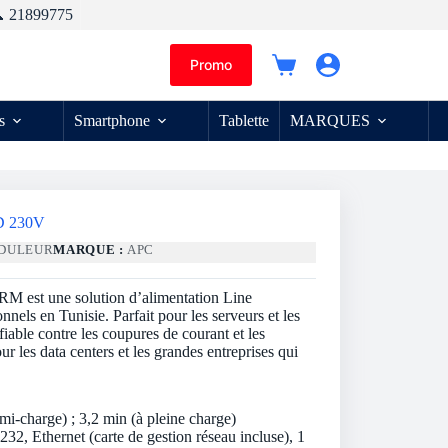
 21899775
Promo
Panier
d’achat
s
Smartphone
Tablette
MARQUES
D 230V
DULEUR
MARQUE :
APC
est une solution d’alimentation Line
onnels en Tunisie. Parfait pour les serveurs et les
fiable contre les coupures de courant et les
ur les data centers et les grandes entreprises qui
A
mi-charge) ; 3,2 min (à pleine charge)
2, Ethernet (carte de gestion réseau incluse), 1