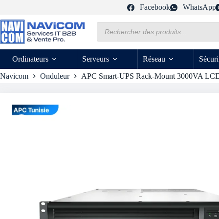
Passer
Facebook
WhatsApp
au
contenu
Recherche
de
produits
Ordinateurs
Serveurs
Réseau
Sécuri
Navicom
Onduleur
APC Smart-UPS Rack-Mount 3000VA LC