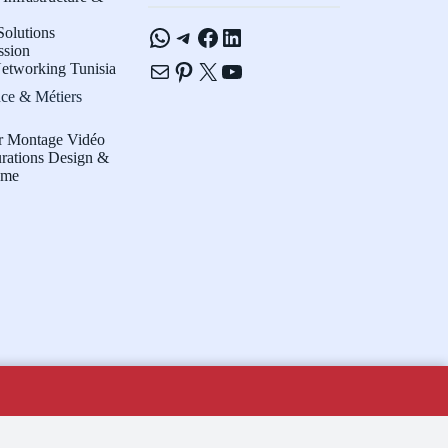
WhatsApp
Telegram
Facebook
LinkedIn
olutions
ssion
E-mail
Pinterest
X
YouTube
etworking Tunisia
ce & Métiers
r Montage Vidéo
rations Design &
sme