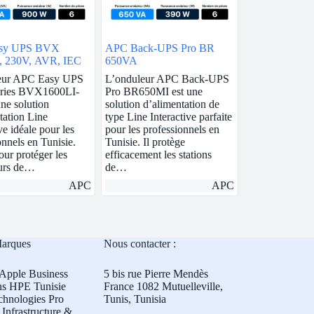
sy UPS BVX
APC Back-UPS Pro BR
 230V, AVR, IEC
650VA
eur APC Easy UPS
L’onduleur APC Back-UPS
ries BVX1600LI-
Pro BR650MI est une
ne solution
solution d’alimentation de
tation Line
type Line Interactive parfaite
ve idéale pour les
pour les professionnels en
onnels en Tunisie.
Tunisie. Il protège
our protéger les
efficacement les stations
eurs de…
de…
APC
APC
Marques
Nous contacter :
Apple Business
5 bis rue Pierre Mendès
ns HPE Tunisie
France 1082 Mutuelleville,
chnologies Pro
Tunis, Tunisia
Infrastructure &