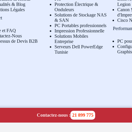
alités & Blog
Protection Électrique &
Legion
tions Légales
Onduleurs
Canon S
Solutions de Stockage NAS
d'Impre
rt
& SAN
Cisco N
PC Portables professionnels
Performan
e et FAQ
Impression Professionnelle
tactez-Nous
Solutions Mobiles
cessus de Devis B2B
PC pou
Entreprise
Configu
Serveurs Dell PowerEdge
Graphi
Tunisie
Contactez-nous :
21 899 775
temap:
1
|
2
|
3
|
4
|
5
|
6
|
7
|
8
|
9
|
10
|
11
|
12
|
13