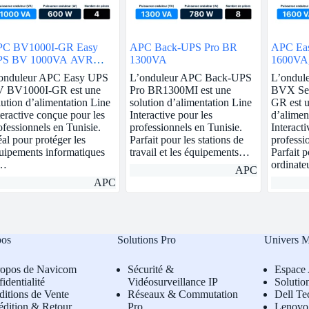
C BV1000I-GR Easy
APC Back-UPS Pro BR
APC Ea
PS BV 1000VA AVR
1300VA
1600VA,
huko 230V
onduleur APC Easy UPS
L’onduleur APC Back-UPS
L’ondul
 BV1000I-GR est une
Pro BR1300MI est une
BVX Se
lution d’alimentation Line
solution d’alimentation Line
GR est u
teractive conçue pour les
Interactive pour les
d’alimen
ofessionnels en Tunisie.
professionnels en Tunisie.
Interacti
éal pour protéger les
Parfait pour les stations de
professi
uipements informatiques
travail et les équipements…
Parfait p
t…
ordinat
APC
APC
pos
Solutions Pro
Univers 
ropos de Navicom
Sécurité &
Espace 
identialité
Vidéosurveillance IP
Solutio
itions de Vente
Réseaux & Commutation
Dell Te
édition & Retour
Pro
L
enovo 