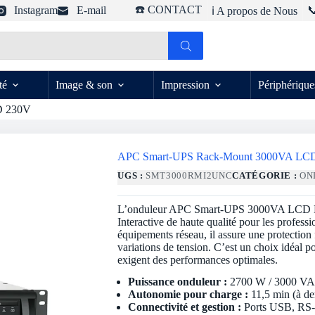
☎️ CONTACT
Instagram
E-mail

ℹ️ A propos de Nous
té
Image & son
Impression
Périphérique
D 230V
APC Smart-UPS Rack-Mount 3000VA LC
UGS :
SMT3000RMI2UNC
CATÉGORIE :
ON
L’onduleur APC Smart-UPS 3000VA LCD RM 
Interactive de haute qualité pour les professi
équipements réseau, il assure une protection 
variations de tension. C’est un choix idéal po
exigent des performances optimales.
Puissance onduleur :
2700 W / 3000 V
Autonomie pour charge :
11,5 min (à de
Connectivité et gestion :
Ports USB, RS-23