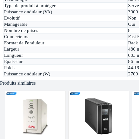
Type de produit à protéger
Serve
Puissance onduleur (VA)
3000
Evolutif
Non
Manageable
Oui
Nombre de prises
8
Connecteurs
Fast 
Format de l'onduleur
Rack
Largeur
480 
Longueur
683 
Epaisseur
86 m
Poids
44.19
Puissance onduleur (W)
2700
Produits similaires