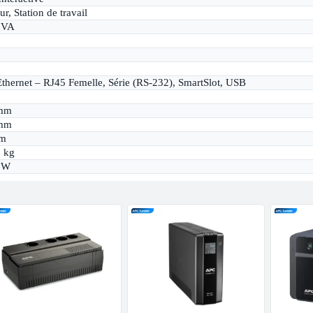
ur, Station de travail
 VA
Ethernet – RJ45 Femelle, Série (RS-232), SmartSlot, USB
mm
mm
m
 kg
 W