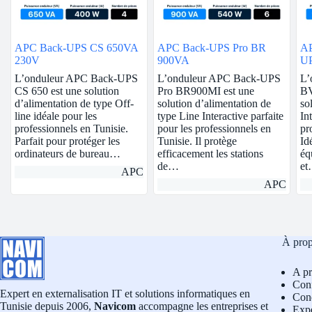
APC Back-UPS CS 650VA
APC Back-UPS Pro BR
AP
230V
900VA
U
Sc
L’onduleur APC Back-UPS
L’onduleur APC Back-UPS
L’
CS 650 est une solution
Pro BR900MI est une
BV
d’alimentation de type Off-
solution d’alimentation de
so
line idéale pour les
type Line Interactive parfaite
In
professionnels en Tunisie.
pour les professionnels en
pr
Parfait pour protéger les
Tunisie. Il protège
Id
ordinateurs de bureau…
efficacement les stations
éq
de…
e
APC
APC
À pro
A p
Conf
Expert en externalisation IT et solutions informatiques en
Cond
Tunisie depuis 2006,
Navicom
accompagne les entreprises et
Exp