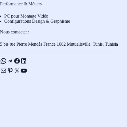
Performance & Métiers
PC pour Montage Vidéo
Configurations Design & Graphisme
Nous contacter :
5 bis rue Pierre Mendès France 1082 Mutuelleville, Tunis, Tunisia
WhatsApp
Telegram
Facebook
LinkedIn
E-mail
Pinterest
X
YouTube