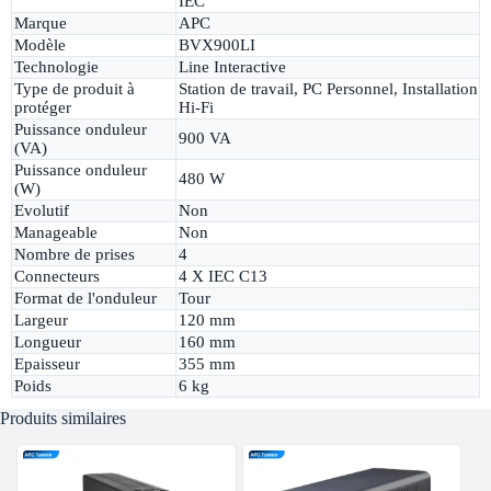
IEC
Marque
APC
Modèle
BVX900LI
Technologie
Line Interactive
Type de produit à
Station de travail, PC Personnel, Installation
protéger
Hi-Fi
Puissance onduleur
900 VA
(VA)
Puissance onduleur
480 W
(W)
Evolutif
Non
Manageable
Non
Nombre de prises
4
Connecteurs
4 X IEC C13
Format de l'onduleur
Tour
Largeur
120 mm
Longueur
160 mm
Epaisseur
355 mm
Poids
6 kg
Produits similaires