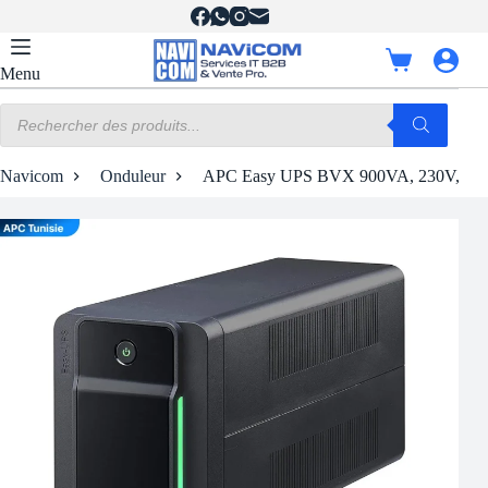
Passer
au
contenu
Panier
Menu
d’achat
Recherche
de
produits
Navicom
Onduleur
APC Easy UPS BVX 900VA, 230V, AV