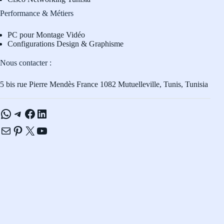
Performance & Métiers
PC pour Montage Vidéo
Configurations Design & Graphisme
Nous contacter :
5 bis rue Pierre Mendès France 1082 Mutuelleville, Tunis, Tunisia
WhatsApp
Telegram
Facebook
LinkedIn
E-mail
Pinterest
X
YouTube