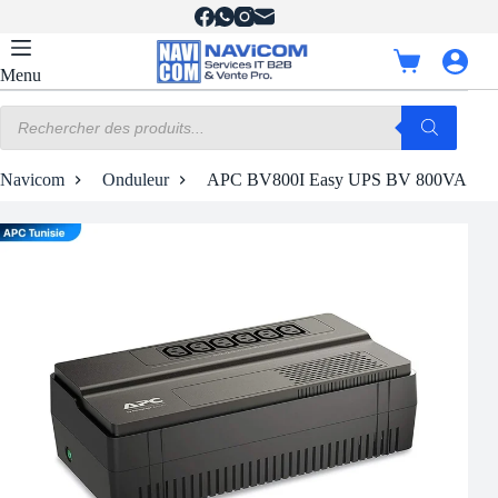
Passer
au
contenu
Panier
Menu
d’achat
Recherche
de
produits
Navicom
Onduleur
APC BV800I Easy UPS BV 800VA AV