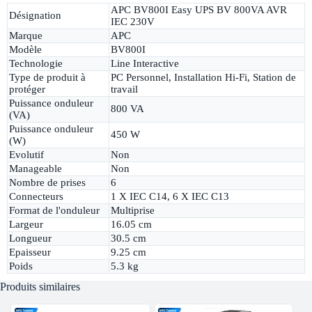
APC BV800I Easy UPS BV 800VA AVR
Désignation
IEC 230V
Marque
APC
Modèle
BV800I
Technologie
Line Interactive
Type de produit à
PC Personnel, Installation Hi-Fi, Station de
protéger
travail
Puissance onduleur
800 VA
(VA)
Puissance onduleur
450 W
(W)
Evolutif
Non
Manageable
Non
Nombre de prises
6
Connecteurs
1 X IEC C14, 6 X IEC C13
Format de l'onduleur
Multiprise
Largeur
16.05 cm
Longueur
30.5 cm
Epaisseur
9.25 cm
Poids
5.3 kg
Produits similaires