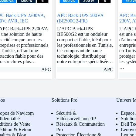
C Back-UPS 2200VA,
APC Back-UPS 500VA
APC Ba
0V, AVR, IEC
(BE500G2-FR)
230V, A
APC Back-UPS 2200VA
L’APC Back-UPS
L’APC 
t une solution de haute
BE500G2 est un onduleur
est une s
pacité conçue pour les
compact et fiable, idéal pour
d’aliment
treprises et professionnels
les professionnels en Tunisie.
entrepris
 Tunisie, offrant une
Ce composant de haute
en Tunis
otection fiable pour des
technologie, distribué par
protéger 
frastructures plus…
notre entreprise spécialisée…
les syst
…
APC
APC
pos
Solutions Pro
Univers 
ropos de Navicom
Sécurité &
Espace 
identialité
Vidéosurveillance IP
Solutio
itions de Vente
Réseaux & Commutation
Dell Te
édition & Retour
Pro
L
enovo 
alités & Blog
Protection Électrique &
Legion