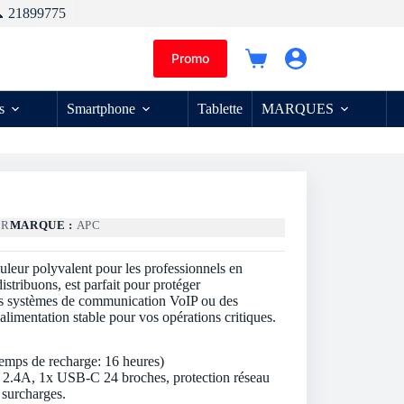
 21899775
Promo
Panier
d’achat
s
Smartphone
Tablette
MARQUES
UR
MARQUE :
APC
r polyvalent pour les professionnels en
stribuons, est parfait pour protéger
des systèmes de communication VoIP ou des
alimentation stable pour vos opérations critiques.
emps de recharge: 16 heures)
.4A, 1x USB-C 24 broches, protection réseau
 surcharges.