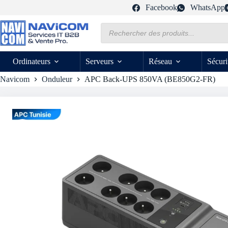
Passer
Facebook
WhatsApp
au
contenu
Recherche
de
produits
Ordinateurs
Serveurs
Réseau
Sécuri
Navicom
Onduleur
APC Back-UPS 850VA (BE850G2-FR)