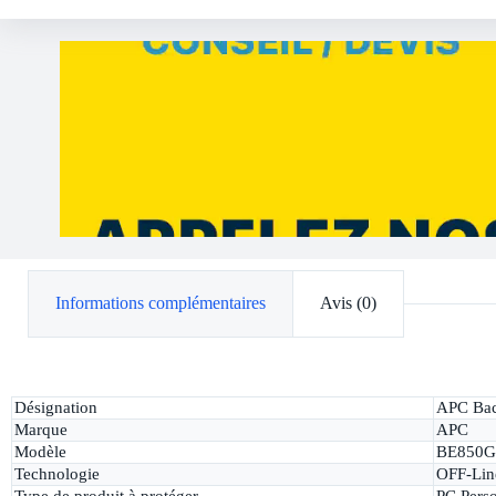
Informations complémentaires
Avis (0)
Désignation
APC Ba
Marque
APC
Modèle
BE850G
Technologie
OFF-Lin
Type de produit à protéger
PC Perso