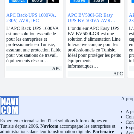
APC Back-UPS 1600VA,
APC BV500I-GR Easy
AP
230V, AVR, IEC
UPS BV 500VA AVR
23
Schuko 230V
L’APC Back-UPS 1600VA
L’onduleur APC Easy UPS
L’
est une solution essentielle
BV BV500I-GR est une
es
pour les entreprises et
solution d’alimentation Line
ca
professionnels en Tunisie,
Interactive conçue pour les
en
assurant une protection fiable
professionnels en Tunisie.
en
pour vos stations de travail,
Idéal pour protéger les petits
pr
équipements réseau…
équipements
in
informatiques…
APC
APC
À pro
A p
Conf
Expert en externalisation IT et solutions informatiques en
Cond
Tunisie depuis 2006,
Navicom
accompagne les entreprises et
Exp
administrations dans leur transformation digitale.
Partenaire
Actu