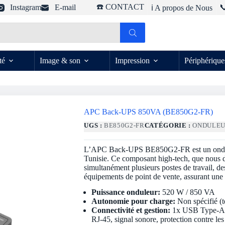
☎️ CONTACT
Instagram
E-mail

ℹ️ A propos de Nous
té
Image & son
Impression
Périphérique
APC Back-UPS 850VA (BE850G2-FR)
UGS :
BE850G2-FR
CATÉGORIE :
ONDULE
L’APC Back-UPS BE850G2-FR est un onduleu
Tunisie. Ce composant high-tech, que nous di
simultanément plusieurs postes de travail, 
équipements de point de vente, assurant une 
Puissance onduleur:
520 W / 850 VA
Autonomie pour charge:
Non spécifié (t
Connectivité et gestion:
1x USB Type-A 2
RJ-45, signal sonore, protection contre les