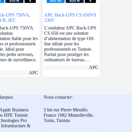
ck-UPS 750VA,
APC Back-UPS CS 650VA
VR, IEC
230V
Back-UPS 750VA
L’onduleur APC Back-UPS
olution
CS 650 est une solution
ation fiable pour les
d’alimentation de type Off-
es et professionnels
line idéale pour les
ie. Idéal pour
professionnels en Tunisie.
les petits serveurs,
Parfait pour protéger les
èmes de surveillance,
ordinateurs de bureau…
APC
APC
Marques
Nous contacter :
Apple Business
5 bis rue Pierre Mendès
ns HPE Tunisie
France 1082 Mutuelleville,
chnologies Pro
Tunis, Tunisia
Infrastructure &