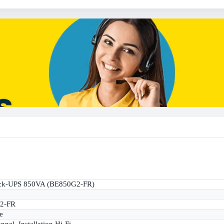
ck-UPS 850VA (BE850G2-FR)
2-FR
e
nnel, Installation Hi-Fi