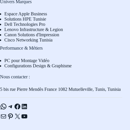
Univers Marques
Espace Apple Business
Solutions HPE Tunisie
Dell Technologies Pro
L
enovo Infrastructure & Legion
Canon Solutions d'Impression
Cisco Networking Tunisia
Performance & Métiers
PC pour Montage Vidéo
Configurations Design & Graphisme
Nous contacter :
5 bis rue Pierre Mendès France 1082 Mutuelleville, Tunis, Tunisia
WhatsApp
Telegram
Facebook
LinkedIn
E-mail
Pinterest
X
YouTube