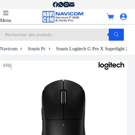
Passer
au
contenu
Panier
Menu
d’achat
Recherche
de
produits
Navicom
Souris Pc
Souris Logitech G Pro X Superlight 2 | Sa