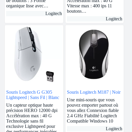
de boutons : 3 Forme
Accélération max : 40 G
organique lisse avec…
Vitesse max : 400 ips 11
boutons…
Logitech
Logitech
Souris Logitech G G305
Souris Logitech M187 | Noir
Lightspeed | Sans Fil | Blanc
Une mini-souris que vous
Un capteur optique haute
pouvez emporter partout où
précision HERO 12000 dpi
vous allez Connexion fiable
Accélération max : 40 G
2.4 GHz Fiabilité Logitech
Technologie sans fil
Compatible Windows 10
exclusive Lightspeed pour
Logitech
des performances inégalées