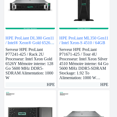
HPE ProLiant DL380 Gen11
HPE ProLiant ML350 Gen11
/ Intel® Xeon® Gold 6526Y
/ Intel Xeon-S 4510 / 64GB
/ 128GB
Serveur HPE ProLiant
Serveur HPE ProLiant
P77241-425 / Rack 2U
P71671-425 / Tour 4U
Processeur: Intel Xeon Gold
Processeur: Intel Xeon Silver
6526Y Mémoire interne: 128
4510 Mémoire interne: 64 Go
Go 5600 MHz DDR5-
5600 MHz DDR5-SDRAM
SDRAM Alimentation: 1000
Stockage: 1.92 To
W
Alimentation: 1000 W…
HPE
HPE