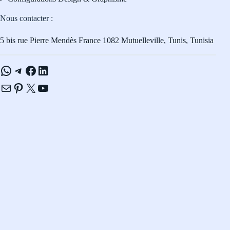
Nous contacter :
5 bis rue Pierre Mendès France 1082 Mutuelleville, Tunis, Tunisia
WhatsApp
Telegram
Facebook
LinkedIn
E-mail
Pinterest
X
YouTube