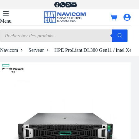
Passer
au
contenu
Panier
Menu
d’achat
Recherche
de
produits
Navicom
Serveur
HPE ProLiant DL380 Gen11 / Intel Xeon