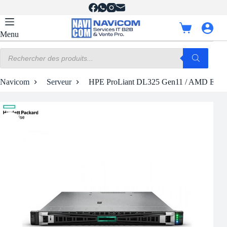
Passer
au
contenu
Panier
Menu
d’achat
Recherche
de
produits
Navicom
Serveur
HPE ProLiant DL325 Gen11 / AMD EPY