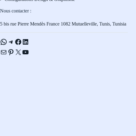
Nous contacter :
5 bis rue Pierre Mendès France 1082 Mutuelleville, Tunis, Tunisia
WhatsApp
Telegram
Facebook
LinkedIn
E-mail
Pinterest
X
YouTube