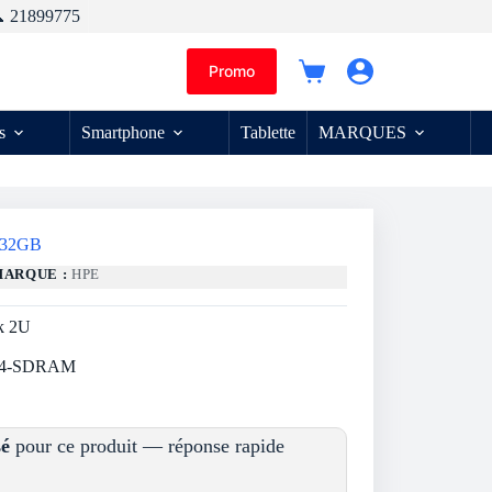
 21899775
Promo
Panier
d’achat
s
Smartphone
Tablette
MARQUES
/ 32GB
MARQUE :
HPE
k 2U
DR4-SDRAM
sé
pour ce produit — réponse rapide