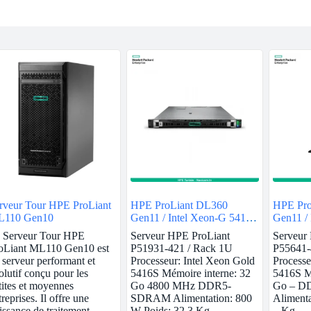
rveur Tour HPE ProLiant
HPE ProLiant DL360
HPE Pro
110 Gen10
Gen11 / Intel Xeon-G 5416S
Gen11 /
/ 32GB
/ 32GB
 Serveur Tour HPE
Serveur HPE ProLiant
Serveur
oLiant ML110 Gen10 est
P51931-421 / Rack 1U
P55641-
 serveur performant et
Processeur: Intel Xeon Gold
Processe
olutif conçu pour les
5416S Mémoire interne: 32
5416S Mé
tites et moyennes
Go 4800 MHz DDR5-
Go – 
treprises. Il offre une
SDRAM Alimentation: 800
Alimenta
issance de traitement
W Poids: 32,3 Kg
– Kg