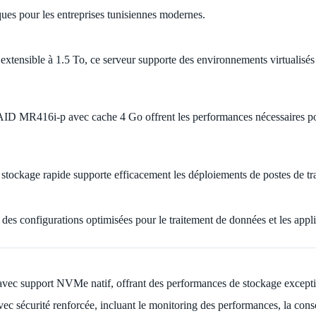
es pour les entreprises tunisiennes modernes.
xtensible à 1.5 To, ce serveur supporte des environnements virtualis
AID MR416i-p avec cache 4 Go offrent les performances nécessaires pou
ckage rapide supporte efficacement les déploiements de postes de trava
des configurations optimisées pour le traitement de données et les applic
c support NVMe natif, offrant des performances de stockage exception
 sécurité renforcée, incluant le monitoring des performances, la conso