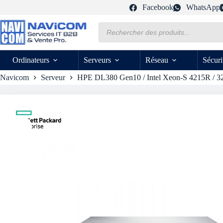
Passer
Facebook
WhatsApp
au
contenu
Recherche
de
produits
Ordinateurs
Serveurs
Réseau
Sécuri
Navicom
Serveur
HPE DL380 Gen10 / Intel Xeon-S 4215R / 