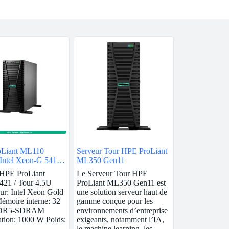
Liant ML110
Serveur Tour HPE ProLiant
 Intel Xeon-G 5416S
ML350 Gen11
 HPE ProLiant
Le Serveur Tour HPE
421 / Tour 4.5U
ProLiant ML350 Gen11 est
ur: Intel Xeon Gold
une solution serveur haut de
moire interne: 32
gamme conçue pour les
DDR5-SDRAM
environnements d’entreprise
tion: 1000 W Poids:
exigeants, notamment l’IA,
le machine learning, les