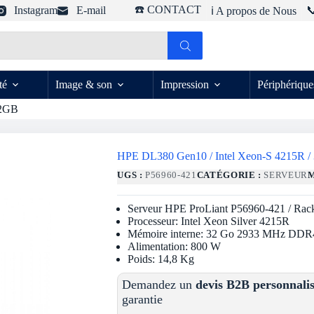
☎️ CONTACT
Instagram
E-mail

ℹ️ A propos de Nous
té
Image & son
Impression
Périphérique
32GB
HPE DL380 Gen10 / Intel Xeon-S 4215R 
UGS :
P56960-421
CATÉGORIE :
SERVEUR
Serveur HPE ProLiant P56960-421 / Rac
Processeur: Intel Xeon Silver 4215R
Mémoire interne: 32 Go 2933 MHz D
Alimentation: 800 W
Poids: 14,8 Kg
Demandez un
devis B2B personnali
garantie