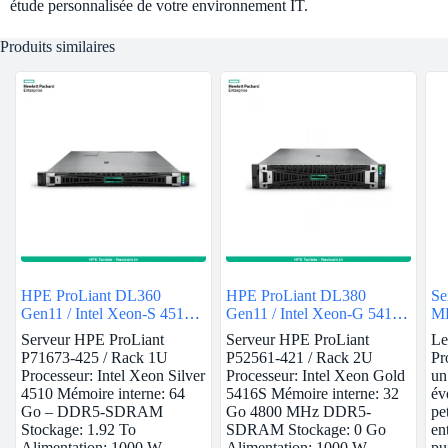
étude personnalisée de votre environnement IT.
Produits similaires
HPE ProLiant DL360
HPE ProLiant DL380
Se
Gen11 / Intel Xeon-S 4510 /
Gen11 / Intel Xeon-G 5416S
ML
64GB
/ 32GB
Serveur HPE ProLiant
Serveur HPE ProLiant
Le
P71673-425 / Rack 1U
P52561-421 / Rack 2U
Pr
Processeur: Intel Xeon Silver
Processeur: Intel Xeon Gold
un
4510 Mémoire interne: 64
5416S Mémoire interne: 32
év
Go – DDR5-SDRAM
Go 4800 MHz DDR5-
pe
Stockage: 1.92 To
SDRAM Stockage: 0 Go
en
Alimentation: 1000 W
Alimentation: 1000 W…
pu