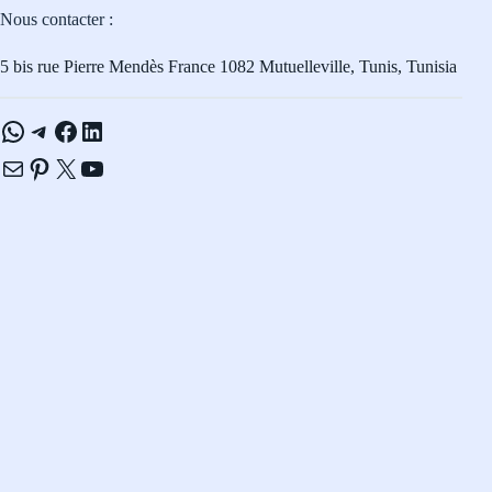
Nous contacter :
5 bis rue Pierre Mendès France 1082 Mutuelleville, Tunis, Tunisia
WhatsApp
Telegram
Facebook
LinkedIn
E-mail
Pinterest
X
YouTube