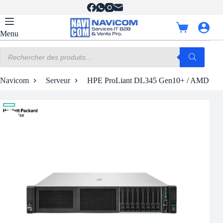
Passer
au
contenu
Panier
Menu
d’achat
Recherche
de
produits
Navicom
Serveur
HPE ProLiant DL345 Gen10+ / AMD EP