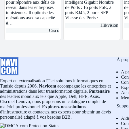
pour répondre aux défis de
intelligent Gigabit Nombre
in
réseau dans les entreprises
de Ports : 16 ports PoE, 2
de
tunisiennes. Il optimise les
ports RJ45, 2 ports SFP
po
opérations avec sa capacité
Vitesse des Ports :…
Vi
à…
Hikvision
Cisco
À pro
A p
Conf
Expert en externalisation IT et solutions informatiques en
Cond
Tunisie depuis 2006,
Navicom
accompagne les entreprises et
Exp
administrations dans leur transformation digitale.
Partenaire
Actu
des leaders mondiaux tels que Apple, Dell, HPE, Asus,
Men
Cisco et Lenovo, nous proposons un catalogue complet de
Suppo
matériel professionnel.
Explorez nos solutions
d'infrastructure et contactez nos experts pour obtenir un devis
personnalisé adapté à vos besoins B2B.
Aid
Con
Pro