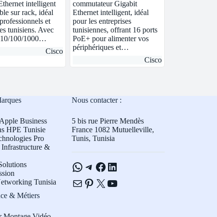
thernet intelligent
commutateur Gigabit
le sur rack, idéal
Ethernet intelligent, idéal
professionnels et
pour les entreprises
es tunisiens. Avec
tunisiennes, offrant 16 ports
s 10/100/1000…
PoE+ pour alimenter vos
périphériques et…
Cisco
Cisco
Marques
Nous contacter :
Apple Business
5 bis rue Pierre Mendès
ns HPE Tunisie
France 1082 Mutuelleville,
chnologies Pro
Tunis, Tunisia
Infrastructure &
WhatsApp
Telegram
Facebook
LinkedIn
olutions
ssion
E-mail
Pinterest
X
YouTube
etworking Tunisia
ce & Métiers
r Montage Vidéo