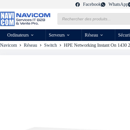
Passer
Facebook
WhatsApp
au
contenu
Recherche
de
produits
Ordinateurs
Serveurs
Réseau
Sécuri
Navicom
Réseau
Switch
HPE Networking Instant On 1430 