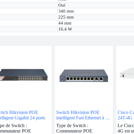
Oui
340 mm
225 mm
44 mm
16.4 W
itch Hikvision POE
Switch Hikvision POE
Cisco Ca
telligent Gigabit 24 ports
intelligent Fast Ethernet à 8
24T-4G
ports
pe de Switch :
Type de Switch :
Le Cisco
mmutateur POE
Commutateur POE
4G est 