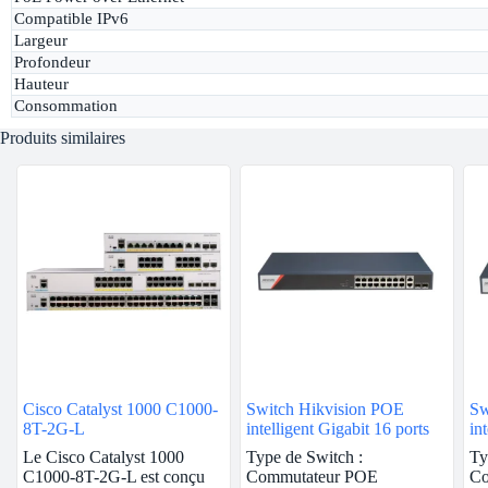
Compatible IPv6
Largeur
Profondeur
Hauteur
Consommation
Produits similaires
Cisco Catalyst 1000 C1000-
Switch Hikvision POE
Sw
8T-2G-L
intelligent Gigabit 16 ports
in
Le Cisco Catalyst 1000
Type de Switch :
Ty
C1000-8T-2G-L est conçu
Commutateur POE
Co