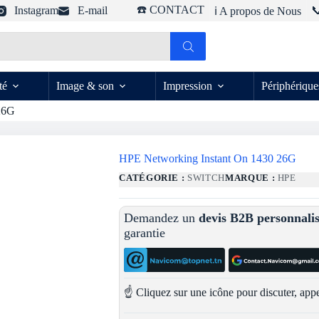
☎️ CONTACT
Instagram
E-mail

ℹ️ A propos de Nous
té
Image & son
Impression
Périphérique
26G
HPE Networking Instant On 1430 26G
CATÉGORIE :
SWITCH
MARQUE :
HPE
Demandez un
devis B2B personnali
garantie
☝️ Cliquez sur une icône pour discuter, appe