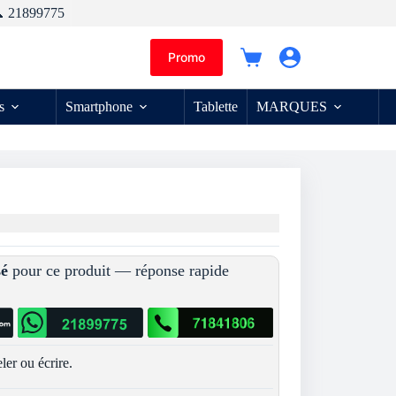
 21899775
Promo
Panier
d’achat
s
Smartphone
Tablette
MARQUES
sé
pour ce produit — réponse rapide
ler ou écrire.