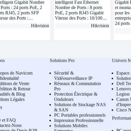
telligent Gigabit Nombre
intelligent Fast Ethernet
Gigabit E
 Ports : 24 ports PoE, 2
Nombre de Ports : 8 ports
et montab
rts RJ45, 2 ports SFP
PoE, 2 ports RJ45 Gigabit
pour les 
tesse des Ports :…
Vitesse des Ports : 10/100…
entrepris
24 port
Hikvision
Hikvision
pos
Solutions Pro
Univers 
ropos de Navicom
Sécurité &
Espace 
identialité
Vidéosurveillance IP
Solutio
itions de Vente
Réseaux & Commutation
Dell Te
édition & Retour
Pro
L
enovo 
alités & Blog
Protection Électrique &
Legion
tions Légales
Onduleurs
Canon S
Solutions de Stockage NAS
d'Impre
rt
& SAN
Cisco N
PC Portables professionnels
Performan
e et FAQ
Impression Professionnelle
tactez-Nous
Solutions Mobiles
cessus de Devis B2B
PC pou
Entreprise