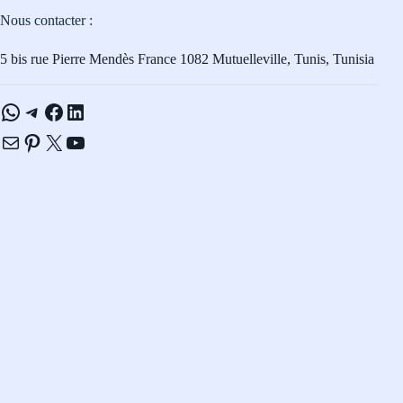
Nous contacter :
5 bis rue Pierre Mendès France 1082 Mutuelleville, Tunis, Tunisia
WhatsApp
Telegram
Facebook
LinkedIn
E-mail
Pinterest
X
YouTube