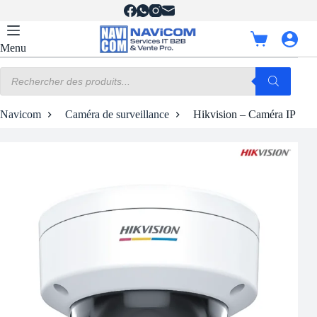
Passer
au
contenu
Panier
Menu
d’achat
Recherche
de
produits
Navicom
Caméra de surveillance
Hikvision – Caméra IP à 