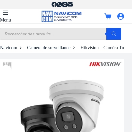
Passer
au
contenu
Panier
Menu
d’achat
Recherche
de
produits
Navicom
Caméra de surveillance
Hikvision – Caméra Turret