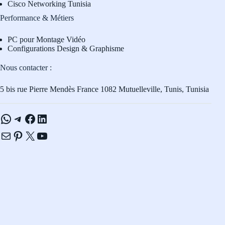
Cisco Networking Tunisia
Performance & Métiers
PC pour Montage Vidéo
Configurations Design & Graphisme
Nous contacter :
5 bis rue Pierre Mendès France 1082 Mutuelleville, Tunis, Tunisia
WhatsApp
Telegram
Facebook
LinkedIn
E-mail
Pinterest
X
YouTube