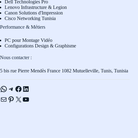
Dell Technologies Pro
L
enovo Infrastructure & Legion
Canon Solutions d'Impression
Cisco Networking Tunisia
Performance & Métiers
PC pour Montage Vidéo
Configurations Design & Graphisme
Nous contacter :
5 bis rue Pierre Mendès France 1082 Mutuelleville, Tunis, Tunisia
WhatsApp
Telegram
Facebook
LinkedIn
E-mail
Pinterest
X
YouTube