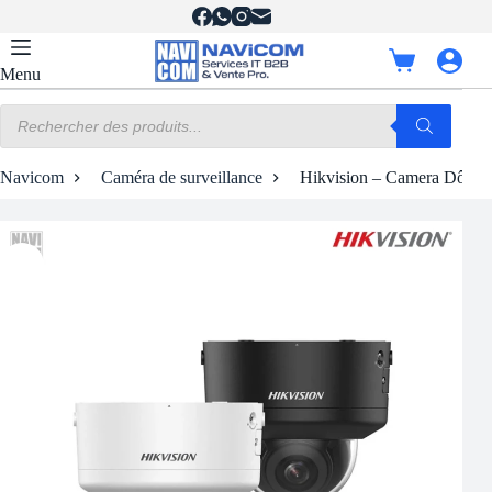
Passer
au
contenu
Panier
Menu
d’achat
Recherche
de
produits
Navicom
Caméra de surveillance
Hikvision – Camera Dôme